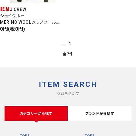
J CREW
ジェイクルー
検索する
MERINO WOOL メリノウール
V-NECK KNIT Vネックニット
0円(税0円)
オリーブ
...
1
全7件
ITEM SEARCH
商品をさがす
カテゴリーから探す
ブランドから探す