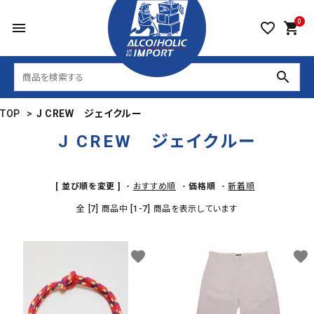
0
menu
favorite_border
shopping_cart
search
TOP
>
J CREW ジェイクルー
J CREW ジェイクルー
[ 並び順を変更 ]
-
おすすめ順
-
価格順
-
新着順
全 [7] 商品中 [1-7] 商品を表示しています
favorite
favorite