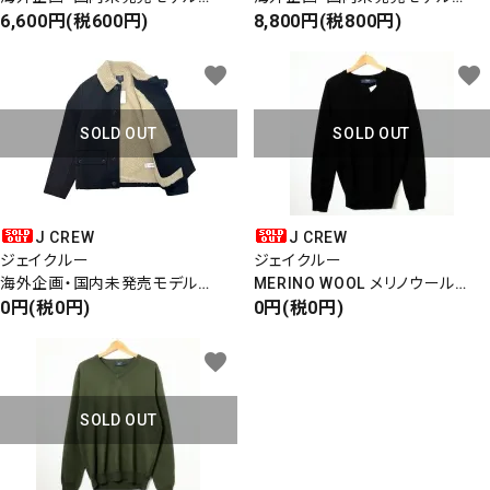
S/S PULLOVER SHIRTS
6,600円(税600円)
INDIGO EASY SHORTS
8,800円(税800円)
半袖プルオーバーシャツ
インディゴショーツ
ショートパンツ
favorite
favorite
SOLD OUT
SOLD OUT
J CREW
J CREW
ジェイクルー
ジェイクルー
close
海外企画・国内未発売モデル
MERINO WOOL メリノウール
BOA FLIGHT JACKET
0円(税0円)
V-NECK KNIT Vネックニット
0円(税0円)
ボア付きフライトジャケット
ブラック
キーワード
favorite
SOLD OUT
カテゴリー