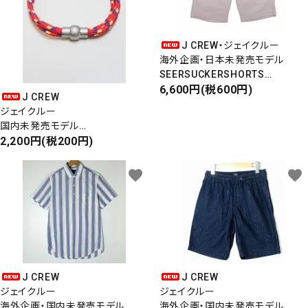
J CREW・ジェイクルー
海外企画・日本未発売モデル
SEERSUCKERSHORTS
シアサッカーショーツ
6,600円(税600円)
J CREW
ハーフパンツ ショートパンツ
ジェイクルー
国内未発売モデル
NYLONROPE BRACELET
2,200円(税200円)
ナイロンロープブレスレット
マグネット（磁石）タイプ
favorite
favorite
J CREW
J CREW
ジェイクルー
ジェイクルー
海外企画・国内未発売モデル
海外企画・国内未発売モデル