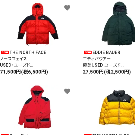
favorite
THE NORTH FACE
EDDIE BAUER
ノースフェイス
エディバウアー
USED・ユーズド
極美USED ユーズド
HIMARAYAN PARKA
71,500円(税6,500円)
DOWN PARKA/JACKET
27,500円(税2,500円)
ヒマラヤンパーカ
ダウンパーカー/ジャケット
GORE DRYLOFT
黒タグ
favorite
フード着脱