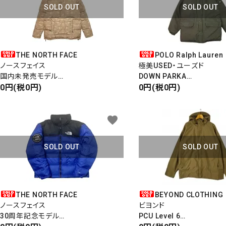
SOLD OUT
SOLD OUT
カテゴ
THE NORTH FACE
POLO Ralph Lauren
ノースフェイス
極美USED・ユーズド
国内未発売モデル
DOWN PARKA
CRANE FLATS DOWN PULLOVER
0円(税0円)
ダウンパーカー
0円(税0円)
ダウンプルオーバー
フード着脱
550Fill
1990 Downhill Skier
favorite
SOLD OUT
SOLD OUT
THE NORTH FACE
BEYOND CLOTHING
ノースフェイス
ビヨンド
30周年記念モデル
PCU Level 6