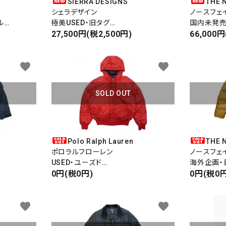
SIERRA DESIGNS
THE 
シェラデザイン
ノースフェ
ル
極美USED・旧タグ
国内未発
CKET
DOWN JACKET
27,500円(税2,500円)
1994 HIM
66,000円
ダウンジャケット
ヒマラヤン
700FILL 
favorite
favorite
SOLD OUT
Polo Ralph Lauren
THE 
ポロラルフローレン
ノースフェ
USED・ユーズド
海外企画・
DOWN JACKET
0円(税0円)
1996 RET
0円(税0円
ダウンジャケット
ヌプシジャ
favorite
favorite
ード