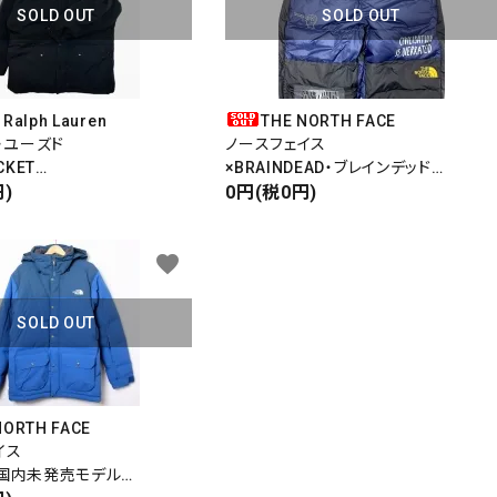
SOLD OUT
SOLD OUT
 Ralph Lauren
THE NORTH FACE
・ユーズド
ノースフェイス
CKET
×BRAINDEAD・ブレインデッド
ケット
)
NUPTSE PANTS
0円(税0円)
Skier Collection
ヌプシパンツ
700 FILL POPWER
favorite
SOLD OUT
NORTH FACE
イス
国内未発売モデル