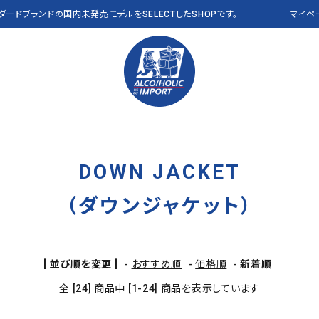
ンダードブランドの国内未発売モデルをSELECTしたSHOPです。
マイペ
DOWN JACKET
PANTS パンツ
Polo Ralph Lauren
VEST ベスト
RLX
OTHER その他
THE NORTH FACE
CAP キャップ
Abercrombie & Fitch
a
（ダウンジャケット）
Clarks
J CREW
NEW&VINTAGE​ THE
ALL ITEMS 全商品
L.L.Bean USA
NAUTICA
NORTH FACE
[ 並び順を変更 ]
-
おすすめ順
-
価格順
-
新着順
PENDLETON
Reyn Spooner
全 [24] 商品中 [1-24] 商品を表示しています
VANS
OTHER BRANDS