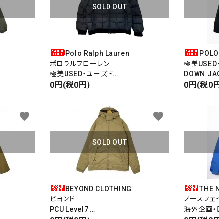
SOLD OUT
リー
Polo Ralph Lauren
POLO
ポロラルフローレン
極美USED
極美USED・ユーズド
DOWN JA
検索する
DOWN JACKET
0円(税0円)
ダウンジャ
0円(税0円
ダウンジャケット
Downhill 
favorite
favorite
SOLD OUT
BEYOND CLOTHING
THE 
ビヨンド
ノースフェ
PCU Level7
海外企画・