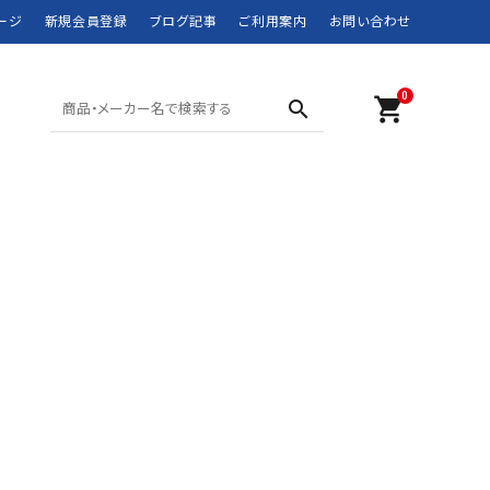
ージ
新規会員登録
ブログ記事
ご利用案内
お問い合わせ
0
shopping_cart
search
SHORTS ショーツ
POLO SPORT
SWIM WEAR 水着
RRL
MOUNTAIN WEAR
didas
DOWN JACKET
Barbour
マウンテンウェア
ダウンジャケット
JANSPORT
JUNK FOOD
NEW BALANCE
NIKE
ROTHCO
SPIEWAK