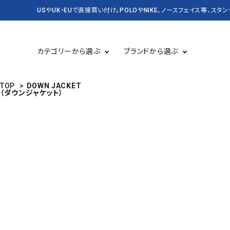
USやUK・EUで直接買い付け。POLOやNIKE、ノースフェイス等、スタ
カテゴリーから選ぶ
ブランドから選ぶ
TOP
>
DOWN JACKET
（ダウンジャケット）
TOPS 長袖
USED
TOPS 半袖
CASSETTE＆CD
BAG&PACK
RUGBY
KICKS スニーカー・靴
DENIM&SUPPLY
バッグ・かばん
CARHARTT
Champion
SALE セール
NEW&VINTAGE POLO
KANGOL
LEVI'S
OLD SPICE
PATAGONIA
STUSSY
Timberland