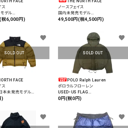
NORTH FACE
THE NORTH FACE
イス
ノースフェイス
売モデル
国内未発売モデル
ARAYAN PARKA
(税6,000円)
1996 NUPTSEJACKET
49,500円(税4,500円)
パーカ
ヌプシジャケット
POWER
RAGE COLECTION
favorite
favorite
SOLD OUT
SOLD OUT
NORTH FACE
POLO Ralph Lauren
イス
ポロラルフローレン
日本未発売モデル
USED・US FLAG
RO NUPTSE JACKET
)
DOWN JACKET
0円(税0円)
close
ケット
ダウンジャケット
favorite
favorite