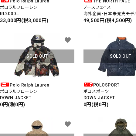
Polo Ralph Lauren
THE NORTH FACE
ポロラルフローレン
ノースフェイス
RL2000
海外企画・日本未発売モデ
極美USED・ユーズド
33,000円(税3,000円)
1996 RETRO NUPTSE JA
49,500円(税4,500円)
DOWN JACKET
ヌプシジャケット
ダウンジャケット
favorite
SOLD OUT
SOLD OUT
Polo Ralph Lauren
POLOSPORT
ポロラルフローレン
ポロスポーツ
DOWN JACKET
DOWN JACKET
ダウンジャケット
0円(税0円)
ダウンジャケット
0円(税0円)
WINTER SPORTS
フード着脱可
favorite
キーワ