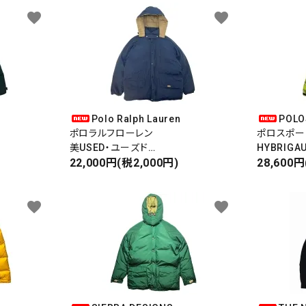
favorite
favorite
Polo Ralph Lauren
POLO
ポロラルフローレン
ポロスポー
美USED・ユーズド
HYBRIGA
DOWN PARKA/JACKET
22,000円(税2,000円)
ハイブリゲ
28,600円
ダウンパーカー/ジャケット
DEADSTO
フード着脱
favorite
favorite