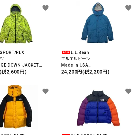
favorite
favorite
SPORT/RLX
L.L.Bean
ツ
エルエルビーン
UGE DOWN JACKET
Made in USA
ージダウンジャケット
(税2,600円)
極美USED ユーズド
24,200円(税2,200円)
CK
DOWN PARKA
favorite
favorite