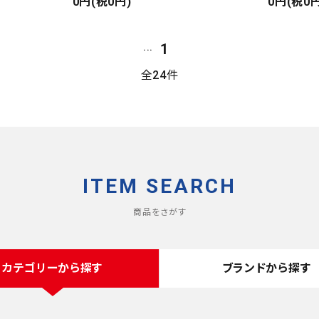
Primaloft JKT
0円(税0円)
ベンチレー
0円(税0円
DEAD STOCK
ダウンジャ
Made in USA
1
...
全24件
ITEM SEARCH
商品をさがす
カテゴリーから探す
ブランドから探す