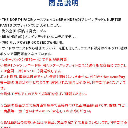
商品説明
・THE NORTH FACE(ノースフェイス)×BRAINDEAD(ブレインデッド)、NUPTSE
PANTS（ヌプシパンツ）が入荷しました。
・海外企画・国内未発売モデル
・BRAINDEAD(ブレインデッド)とのコラボモデル。
・700 FILL POWER GOOSEDOWN使用。
・サイドのウエストから裾までジッパーを配しました。ウエスト部分はベルクロ、裾は
ボタンで開閉可能となっています。
・レターパック（￥570－）にて全国配送可能。
小物やTシャツ、レコード等、軽くレターパックライトにて発送可能な商品につきまし
ては全国一律（￥５７０－）発送致します。
ポスト投函。追跡は可能ですが、保証（保険）はつきません。代引きやAmazonPay
等一部の決済は不可となります。選択された場合はその旨、何卒ご了承くださいま
せ。
☆海外モデルですのでサイズ詳細を必ずご確認ください。
☆当店の商品は全て海外直営店等で直接買付けた正規品(新品）です。偽物、コピ
ー商品等一切ございませんのでご安心してお求めください。
☆SALE商品の交換、返品は不良品、欠品を除き全てお断りいたします。何卒ご了承