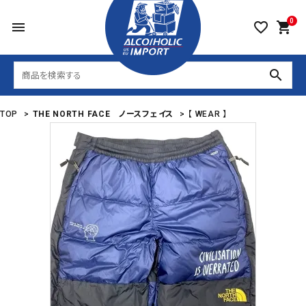
0
menu
favorite_border
shopping_cart
search
TOP
>
THE NORTH FACE ノースフェイス
>
【 WEAR 】