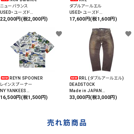
ニューバランス
ダブルアールエル
USED・ユーズド
USED・ユーズド
Made In England
22,000円(税2,000円)
6PANEL CAP
17,600円(税1,600円)
M1500
6パネルキャップ
favorite
favorite
REYN SPOONER
RRL (ダブルアールエル)
レインスプーナー
DEADSTOCK
NY YANKEES
Made in JAPAN
ニューヨークヤンキース
16,500円(税1,500円)
DAMAGE DENIM PANTS
33,000円(税3,000円)
S/S ALOHA SHIRT
ダメージデニムパンツ
売れ筋商品