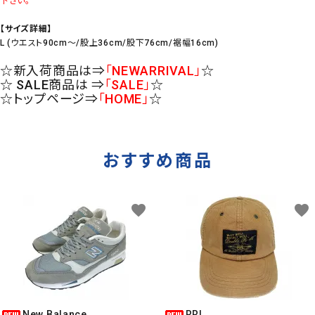
下さい。
【サイズ詳細】
L (ウエスト90cm～/股上36cm/股下76cm/裾幅16cm)
☆新入荷商品は⇒
「NEWARRIVAL」
☆
☆ SALE商品は ⇒
「SALE」
☆
☆トップページ⇒
「HOME」
☆
おすすめ商品
favorite
favorite
New Balance
RRL