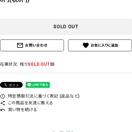
SOLD OUT
mail_outline
favorite
お問い合わせ
在庫状況:
残り
SOLD OUT
個
特定商取引法に基づく表記 (返品など)
error_outline
この商品を友達に教える
share
買い物を続ける
undo