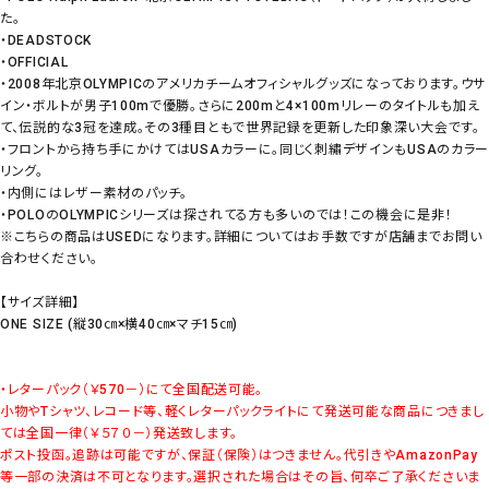
た。
・DEADSTOCK
・OFFICIAL
・2008年北京OLYMPICのアメリカチームオフィシャルグッズになっております。ウサ
イン・ボルトが男子100mで優勝。さらに200mと4×100mリレーのタイトルも加え
て、伝説的な3冠を達成。その3種目ともで世界記録を更新した印象深い大会です。
・フロントから持ち手にかけてはUSAカラーに。同じく刺繡デザインもUSAのカラ
リング。
・内側にはレザー素材のパッチ。
・POLOのOLYMPICシリーズは探されてる方も多いのでは！この機会に是非！
※こちらの商品はUSEDになります。詳細についてはお手数ですが店舗までお問い
合わせください。
【サイズ詳細】
ONE SIZE (縦30㎝×横40㎝×マチ15㎝)
・レターパック（￥570－）にて全国配送可能。
小物やTシャツ、レコード等、軽くレターパックライトにて発送可能な商品につきまし
ては全国一律（￥５７０－）発送致します。
ポスト投函。追跡は可能ですが、保証（保険）はつきません。代引きやAmazonPay
等一部の決済は不可となります。選択された場合はその旨、何卒ご了承くださいま