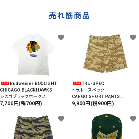
売れ筋商品
favorite
favorite
Budweiser BUDLIGHT
TRU-SPEC
CHICAGO BLACKHAWKS
トゥルースペック
シカゴブラックホークス
CARGO SHORT PANTS
半袖Tシャツ
7,700円(税700円)
カーゴショートパンツ
9,900円(税900円)
DEADSTOCK/Made in USA
RIPSTOP
タイガーカモ
favorite
favorite