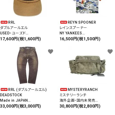
RRL
REYN SPOONER
ダブルアールエル
レインスプーナー
USED・ユーズド
NY YANKEES
6PANEL CAP
17,600円(税1,600円)
ニューヨークヤンキース
16,500円(税1,500円)
6パネルキャップ
S/S ALOHA SHIRT
favorite
favorite
RRL (ダブルアールエル)
MYSTERYRANCH
DEADSTOCK
ミステリーランチ
Made in JAPAN
海外企画・国内未発売
DAMAGE DENIM PANTS
33,000円(税3,000円)
WAIST BAG
30,800円(税2,800円)
ダメージデニムパンツ
ウエストバッグ