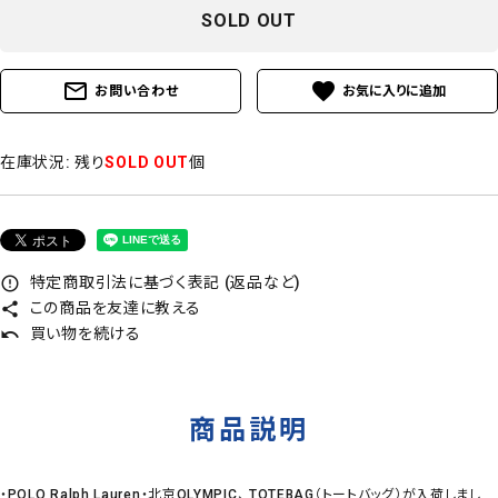
SOLD OUT
mail_outline
favorite
お問い合わせ
在庫状況:
残り
SOLD OUT
個
特定商取引法に基づく表記 (返品など)
error_outline
この商品を友達に教える
share
買い物を続ける
undo
商品説明
・POLO Ralph Lauren・北京OLYMPIC、 TOTEBAG（トートバッグ）が入荷しまし