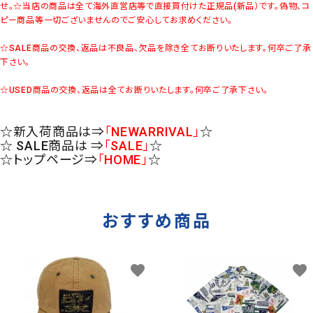
せ。
☆当店の商品は全て海外直営店等で直接買付けた正規品(新品）です。偽物、コ
ピー商品等一切ございませんのでご安心してお求めください。
☆SALE商品の交換、返品は不良品、欠品を除き全てお断りいたします。何卒ご了承
下さい。
☆USED商品の交換、返品は全てお断りいたします。何卒ご了承下さい。
☆新入荷商品は⇒
「NEWARRIVAL」
☆
☆ SALE商品は ⇒
「SALE」
☆
☆トップページ⇒
「HOME」
☆
おすすめ商品
favorite
favorite