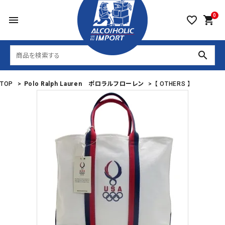
0
menu
favorite_border
shopping_cart
search
TOP
>
Polo Ralph Lauren ポロラルフローレン
>
【 OTHERS 】