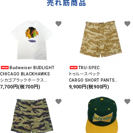
売れ筋商品
favorite
favorite
Budweiser BUDLIGHT
TRU-SPEC
CHICAGO BLACKHAWKS
トゥルースペック
シカゴブラックホークス
CARGO SHORT PANTS
半袖Tシャツ
7,700円(税700円)
カーゴショートパンツ
9,900円(税900円)
DEADSTOCK/Made in USA
RIPSTOP
タイガーカモ
favorite
favorite