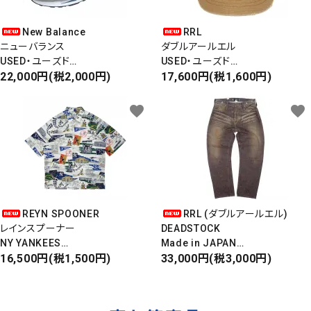
New Balance
RRL
ニューバランス
ダブルアールエル
USED・ユーズド
USED・ユーズド
Made In England
22,000円(税2,000円)
6PANEL CAP
17,600円(税1,600円)
M1500
6パネルキャップ
favorite
favorite
REYN SPOONER
RRL (ダブルアールエル)
レインスプーナー
DEADSTOCK
NY YANKEES
Made in JAPAN
ニューヨークヤンキース
16,500円(税1,500円)
DAMAGE DENIM PANTS
33,000円(税3,000円)
S/S ALOHA SHIRT
ダメージデニムパンツ