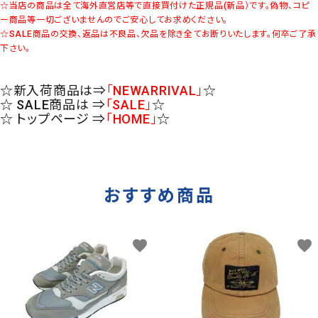
☆当店の商品は全て海外直営店等で直接買付けた正規品(新品）です。偽物、コピ
ー商品等一切ございませんのでご安心してお求めください。
☆SALE商品の交換、返品は不良品、欠品を除き全てお断りいたします。何卒ご了承
下さい。
☆新入荷商品は⇒
「NEWARRIVAL」
☆
☆ SALE商品は ⇒
「SALE」
☆
☆ トップページ ⇒
「HOME」
☆
おすすめ商品
favorite
favorite