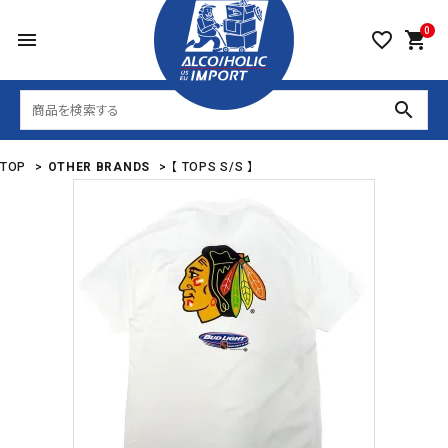
0
menu
favorite_border
shopping_cart
search
TOP
>
OTHER BRANDS
>
【 TOPS S/S 】