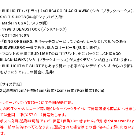
・BUDLIGHT （バドライト）×CHICAGO BLACKHAWKS（シカゴブラックホークス）、
S/S T-SHIRTS（半袖Tシャツ）が入荷!!
・Made in USA（アメリカ製）
・1998’S DEADSTOCK (デッドストック)
・COTTON 100%
・『KING OF BEERS』をキャッチコピーとしている程、ビールとして知名のある
BUDWEISERの一種である、低カロリービール(BUD LIGHT)。
・フロントの左胸にBUD LIGHTのロゴプリント、更にバックにはCHICAGO
BLACKHAWKS（シカゴブラックホークス）が大きくデザインが施されております。
・BUD LIGHTのT-SHIRTでもあまり見かける事がないデザイン!これからの季節に
もぴったりです。この機会に是非!
【サイズ詳細】
XL(肩幅61cm/身幅64cm/着丈72cm/背丈79㎝/袖丈18cm)
・レターパック（￥570－）にて全国配送可能。
小物やTシャツ、レコード等、軽くレターパックライトにて発送可能な商品につきまし
ては全国一律（￥５７０－）発送致します。
ポスト投函。追跡は可能ですが、保証（保険）はつきません。代引きやAmazonPay
等一部の決済は不可となります。選択された場合はその旨、何卒ご了承くださいま
せ。