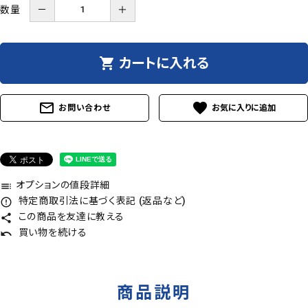
数量
－
＋
shopping_cart
カートに入れる
mail_outline
favorite
お問い合わせ
オプションの値段詳細
toc
特定商取引法に基づく表記 (返品など)
error_outline
この商品を友達に教える
share
買い物を続ける
undo
商品説明