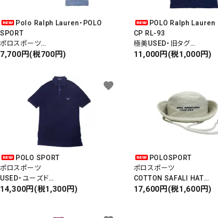
Polo Ralph Lauren・POLO
POLO Ralph Lauren
SPORT
CP RL-93
キーワ
ポロスポーツ
極美USED・旧タグ
USED
7,700円(税700円)
S/S PRINT T-SHIRT
11,000円(税1,000円)
Made in USA
半袖プリントティーシャツ
Reversible S/S T-Shirt
カテゴ
favorite
リバーシブル
POLO SPORT
POLOSPORT
ポロスポーツ
ポロスポーツ
USED・ユーズド
COTTON SAFALI HAT
S/S POLO SHIRT
14,300円(税1,300円)
コットンサファリハット
17,600円(税1,600円)
半袖ポロシャツ
TEN-GALLON HAT
COTTON 100%
テンガロンハット