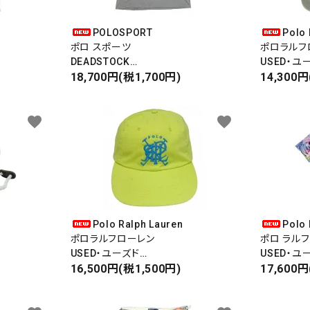
POLOSPORT
Polo 
ポロ スポーツ
ポロラルフ
ード
DEADSTOCK
USED・ユ
S/S PRINT T-SHIRT
18,700円(税1,700円)
LOGO 6PA
14,300円
半袖プリントティーシャツ
ダッドキャ
2002 SKI
リー
favorite
favorite
VINTAGE
検索する
Polo Ralph Lauren
Polo 
ポロラルフローレン
ポロ ラル
USED・ユーズド
USED・ユ
LOGO 6PANEL CAP
16,500円(税1,500円)
S/S SHIR
17,600円
ダッドキャップ
ALOHA SH
半袖アロハ