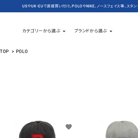
USやUK・EUで直接買い付け。POLOやNIKE、ノースフェイス等、スタ
カテゴリーから選ぶ
ブランドから選ぶ
TOP
>
POLO
TOPS 長袖
USED
TOPS 半袖
CASSETTE＆CD
BAG&PACK
RUGBY
KICKS スニーカー・靴
DENIM&SUPPLY
バッグ・かばん
CARHARTT
Champion
SALE セール
NEW&VINTAGE POLO
KANGOL
LEVI'S
OLD SPICE
PATAGONIA
favorite
STUSSY
Timberland