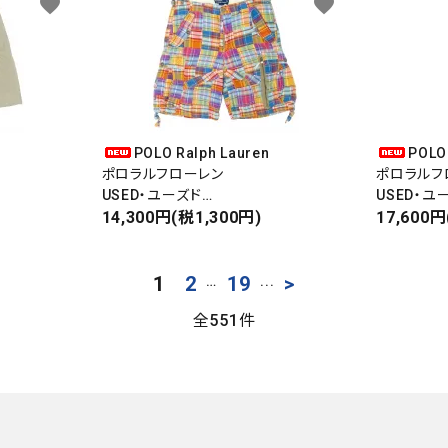
favorite
favorite
POLO Ralph Lauren
POLO
ポロラルフローレン
ポロラルフ
USED・ユーズド
USED・ユ
PATCHWORK CARGO SHORTS
14,300円(税1,300円)
CARGO P
17,600円
コーデュロイ
パッチワークカーゴショーツ
カーゴパン
1
2
19
>
…
...
全551件