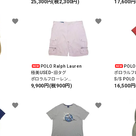
DENIM CARGO SHORTS
25,300円(税2,300円)
PATCHWO
17,600円
デニムカーゴショーツ
パッチワー
COTTON100％
favorite
favorite
POLO Ralph Lauren
POLO
極美USED・旧タグ
ポロラルフ
ポロラルフローレン
S/S POLO
CARGO SHORTS
9,900円(税900円)
Pウイング
16,500円
カーゴショーツ
半袖ポロシ
マイクロメ
favorite
favorite