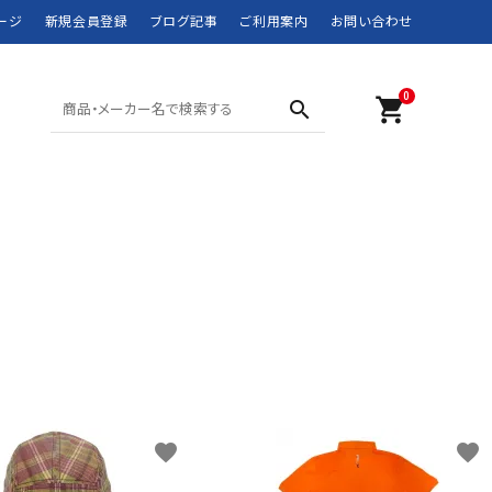
ージ
新規会員登録
ブログ記事
ご利用案内
お問い合わせ
0
shopping_cart
search
SHORTS ショーツ
POLO SPORT
SWIM WEAR 水着
RRL
MOUNTAIN WEAR
didas
DOWN JACKET
Barbour
マウンテンウェア
ダウンジャケット
JANSPORT
JUNK FOOD
NEW BALANCE
NIKE
ROTHCO
SPIEWAK
favorite
favorite