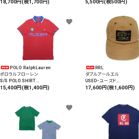
Made in USA
18,700円(税1,700円)
6PANEL WOOL CAP
5,500円(税500円)
PATCHWORK DAD'S CAP
6パネルウールキャップ
パッチワークダッドキャップ
favorite
POLO RalphLauren
RRL
ポロラルフローレン
ダブルアールエル
S/S POLO SHIRT
USED・ユーズド
半袖ポロシャツ
15,400円(税1,400円)
6PANEL CAP
17,600円(税1,600円)
RUSSSIA・ロシア
6パネルキャップ
favorite