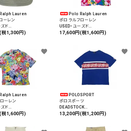
close
Ralph Lauren
Polo Ralph Lauren
ローレン
ポロ ラルフローレン
ーズド
USED・ユーズド
NEL CAP
(税1,300円)
S/S SHIRT
17,600円(税1,600円)
ップ
ALOHA SHIRT
半袖アロハシャツ
favorite
favorite
Ralph Lauren
POLOSPORT
フローレン
ポロスポーツ
ーズド
DEADSTOCK
T
(税1,600円)
S/S ALOHA T-SHIRT
13,200円(税1,200円)
IRT
半袖アロハTシャツ
シャツ