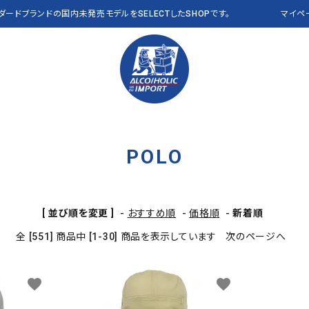
ンダードブランドの国内未発売モデルをSELECTしたSHOPです。
マイペ
POLO
PANTS パンツ
Polo Ralph Lauren
VEST ベスト
RLX
OTHER その他
THE NORTH FACE
CAP キャップ
Abercrombie & Fitch
a
[ 並び順を変更 ]
-
おすすめ順
-
価格順
-
新着順
Clarks
J CREW
NEW&VINTAGE​ THE
ALL ITEMS 全商品
全 [551] 商品中 [1-30] 商品を表示しています
次のページへ
L.L.Bean USA
NAUTICA
NORTH FACE
PENDLETON
Reyn Spooner
favorite
favorite
VANS
OTHER BRANDS