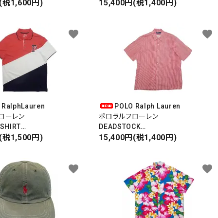
RK DAMAGE SHORTS
(税1,600円)
半袖ポロシャツ
15,400円(税1,400円)
クダメージショーツ
ESPAÑA・スペイン
favorite
favorite
 RalphLauren
POLO Ralph Lauren
ローレン
ポロラルフローレン
 SHIRT
DEADSTOCK
・ウイングフット
(税1,500円)
STRIPE SHIRT
15,400円(税1,400円)
ャツ
ストライプシャツ
ッシュ
LINEN100％
favorite
favorite