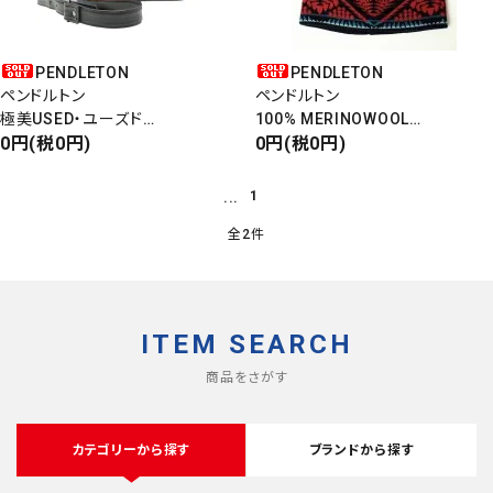
PENDLETON
PENDLETON
ペンドルトン
ペンドルトン
極美USED・ユーズド
100% MERINOWOOL
NATIVE SHOULDER BAG
0円(税0円)
NATIVE KNITCAP
0円(税0円)
ネイティブショルダーバッグ
ネイティブニットキャップ
...
1
全2件
close
ITEM SEARCH
キーワード
商品をさがす
カテゴリーから探す
ブランドから探す
カテゴリー