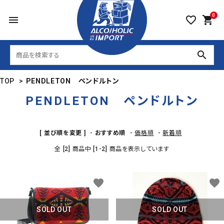
0
menu
favorite_border
shopping_cart
search
TOP
>
PENDLETON ペンドルトン
PENDLETON ペンドルトン
[ 並び順を変更 ]
-
おすすめ順
-
価格順
-
新着順
全 [2] 商品中 [1-2] 商品を表示しています
favorite
favorite
SOLD OUT
SOLD OUT