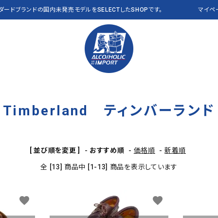
ンダードブランドの国内未発売モデルをSELECTしたSHOPです。
マイペ
Timberland ティンバーランド
PANTS パンツ
Polo Ralph Lauren
VEST ベスト
RLX
OTHER その他
THE NORTH FACE
CAP キャップ
Abercrombie & Fitch
a
[ 並び順を変更 ]
-
おすすめ順
-
価格順
-
新着順
Clarks
J CREW
NEW&VINTAGE​ THE
ALL ITEMS 全商品
全 [13] 商品中 [1-13] 商品を表示しています
L.L.Bean USA
NAUTICA
NORTH FACE
PENDLETON
Reyn Spooner
favorite
favorite
VANS
OTHER BRANDS