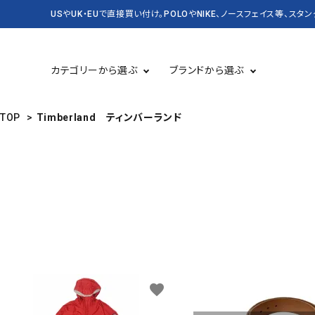
USやUK・EUで直接買い付け。POLOやNIKE、ノースフェイス等、スタ
カテゴリーから選ぶ
ブランドから選ぶ
TOP
>
Timberland ティンバーランド
TOPS 長袖
USED
TOPS 半袖
CASSETTE＆CD
BAG&PACK
RUGBY
KICKS スニーカー・靴
DENIM&SUPPLY
バッグ・かばん
CARHARTT
Champion
SALE セール
NEW&VINTAGE POLO
KANGOL
LEVI'S
OLD SPICE
PATAGONIA
favorite
STUSSY
Timberland