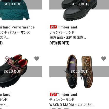
SOLD OUT
SOLD OUT
erland Performance
Timberland
ランドパフォーマンス
ティンバーランド
ーズド
海外企画・国内未発売
 MOUTAIN PARKA
)
VIBRAM BOAT SHOE
0円(税0円)
ス マウンテンパーカ
3EYE
スリーアイ
favorite
favorite
ブラックレザー
SOLD OUT
SOLD OUT
erland
Timberland
ランド
ティンバーランド
ロット
WACKO MARIA・ワコマリア