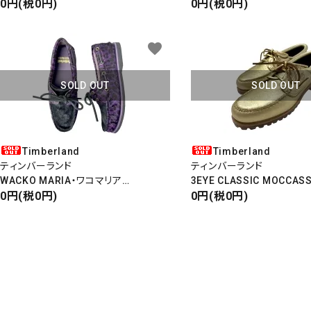
MOUTAIN PARKA
0円(税0円)
MOUTAIN PARKA
0円(税0円)
マウンテンパーカ
マウンテンパーカ
GORE-TEX
GORE-TEX
favorite
キーワ
SOLD OUT
SOLD OUT
カテゴ
Timberland
Timberland
ティンバーランド
ティンバーランド
WACKO MARIA・ワコマリア
3EYE CLASSIC MOCC
AUTHENTIC BOAT SHOE
0円(税0円)
スリーアイ クラシックモカ
0円(税0円)
ハラコ・レオパード
AUTHENTIC BOAT SHOE
シューバッグ付き