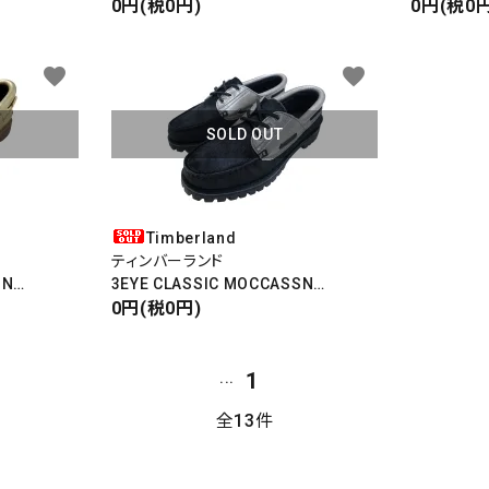
スエードボンバージャケット
0円(税0円)
AUTHENTI
0円(税0円
COWHIDE LEATHER
スリーアイ
WATERPROOF
favorite
favorite
ード
SOLD OUT
リー
Timberland
ティンバーランド
ASSN
3EYE CLASSIC MOCCASSN
シン
スリーアイ クラシックモカシン
0円(税0円)
ハラコ×シルバー
検索する
1
...
全13件