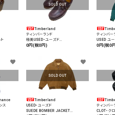
SOLD OUT
Timberland
Timb
ティンバーランド
ティンバー
ルト
極美USED・ユーズド
USED ユ
AUTHENTIC 3EYE CLASSIC LUG
0円(税0円)
GORE-TEX
0円(税0円
モカシン
ゴアテック
favorite
favorite
SOLD OUT
mance
Timberland
Timb
ンス
USED・ユーズド
ティンバー
SUEDE BOMBER JACKET
CLOT・ク