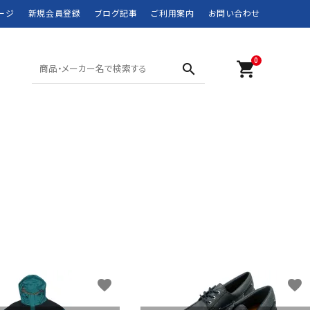
ージ
新規会員登録
ブログ記事
ご利用案内
お問い合わせ
0
shopping_cart
search
SHORTS ショーツ
POLO SPORT
SWIM WEAR 水着
RRL
MOUNTAIN WEAR
didas
DOWN JACKET
Barbour
マウンテンウェア
ダウンジャケット
JANSPORT
JUNK FOOD
NEW BALANCE
NIKE
ROTHCO
SPIEWAK
favorite
favorite