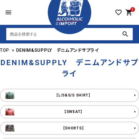
0
menu
favorite_border
shopping_cart
search
TOP
>
DENIM&SUPPLY デニムアンドサプライ
DENIM&SUPPLY デニムアンドサプ
ライ
【L/S&S/S SHIRT】
【SWEAT】
【SHORTS】