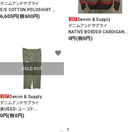
デニムアンドサプライ
S/S COTTON POLOSHIRT
半袖コットンポロシャツ
6,600円(税600円)
Denim & Supply
デニムアンドサプライ
NATIVE BORDER CARDIGAN
ネイティブボーダーカーディガン
0円(税0円)
close
favorite
SOLD OUT
キーワード
カテゴリー
Denim & Supply
デニムアンドサプライ
美USED・ユーズド
PAINT CARGO PANTS
0円(税0円)
ペイントカーゴパンツ
検索する
ペイントデザイン
...
1