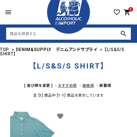
0
menu
favorite_border
shopping_cart
search
TOP
>
DENIM&SUPPLY デニムアンドサプライ
>
【L/S&S/S
SHIRT】
【L/S&S/S SHIRT】
[ 並び順を変更 ]
-
おすすめ順
-
価格順
-
新着順
全 [1] 商品中 [1-1] 商品を表示しています
favorite