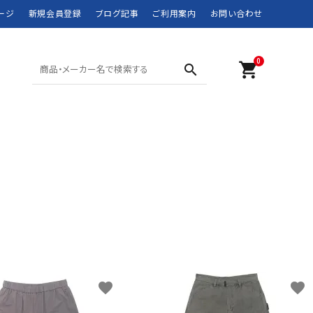
ージ
新規会員登録
ブログ記事
ご利用案内
お問い合わせ
0
shopping_cart
search
SHORTS ショーツ
POLO SPORT
SWIM WEAR 水着
RRL
MOUNTAIN WEAR
didas
DOWN JACKET
Barbour
マウンテンウェア
ダウンジャケット
JANSPORT
JUNK FOOD
NEW BALANCE
NIKE
ROTHCO
SPIEWAK
favorite
favorite