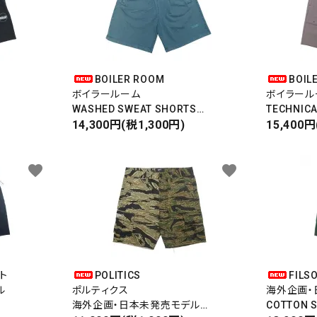
BOILER ROOM
BOIL
ボイラールーム
ボイラール
WASHED SWEAT SHORTS
TECHNICA
ウォッシュドスウェットショーツ
14,300円(税1,300円)
ナイロンテ
15,400円
favorite
favorite
ト
POLITICS
FILS
ル
ポルティクス
海外企画・
海外企画・日本未発売モデル
COTTON 