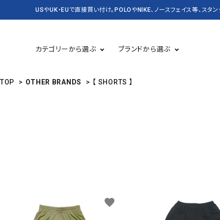
USやUK・EUで直接買い付け。POLOやNIKE、ノースフェイス等、スタ
カテゴリーから選ぶ
ブランドから選ぶ
TOP
>
OTHER BRANDS
>
【 SHORTS 】
TOPS 長袖
USED
TOPS 半袖
CASSETTE＆CD
BAG&PACK
RUGBY
KICKS スニーカー・靴
DENIM&SUPPLY
バッグ・かばん
CARHARTT
Champion
SALE セール
NEW&VINTAGE POLO
KANGOL
LEVI'S
OLD SPICE
PATAGONIA
favorite
STUSSY
Timberland