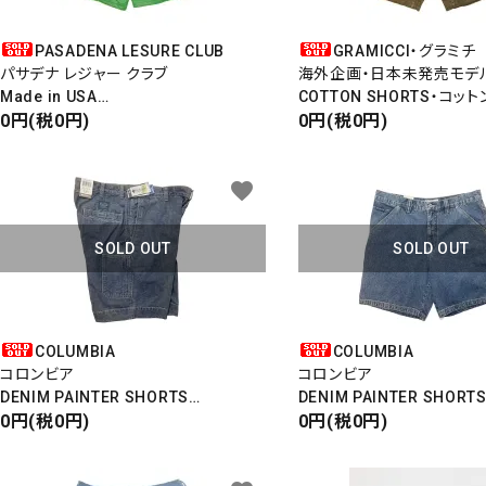
PASADENA LESURE CLUB
GRAMICCI・グラミチ
パサデナ レジャー クラブ
海外企画・日本未発売モデ
Made in USA
COTTON SHORTS・コッ
SPORT SHORT
0円(税0円)
G SHORTS
0円(税0円)
キーワ
NEON GREEN
BROWN
favorite
カテゴ
SOLD OUT
SOLD OUT
COLUMBIA
COLUMBIA
コロンビア
コロンビア
DENIM PAINTER SHORTS
DENIM PAINTER SHORT
デニムペインターショーツ
0円(税0円)
デニムペインターショーツ
0円(税0円)
RUGGED OUTDOOR CHINO