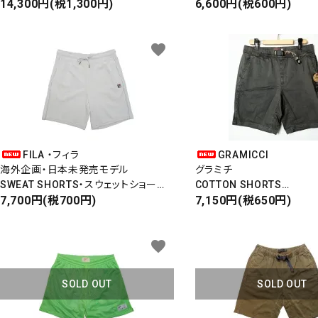
JERSEY SHORTS・ジャージショーツ
14,300円(税1,300円)
ピマコットンショーツ
6,600円(税600円)
favorite
FILA ・フィラ
GRAMICCI
海外企画・日本未発売モデル
グラミチ
SWEAT SHORTS・スウェットショーツ
COTTON SHORTS
ベロア・ホワイト
7,700円(税700円)
コットンショーツ
7,150円(税650円)
G SHORTS
CHACOAL
favorite
SOLD OUT
SOLD OUT