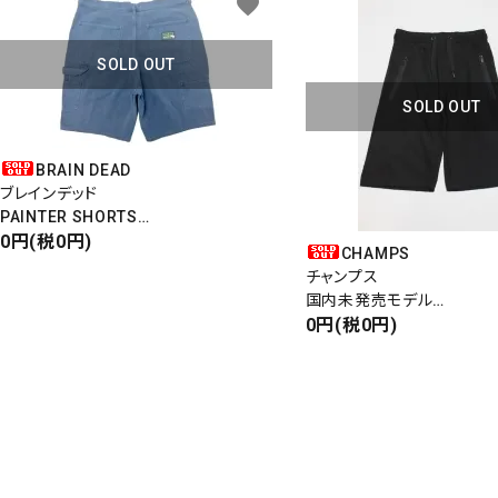
favorite
SOLD OUT
SOLD OUT
BRAIN DEAD
ブレインデッド
PAINTER SHORTS
ペインターショーツ
0円(税0円)
CHAMPS
DUCK/ダック
チャンプス
国内未発売モデル
SWEAT SHORTS
0円(税0円)
スエットショーツ