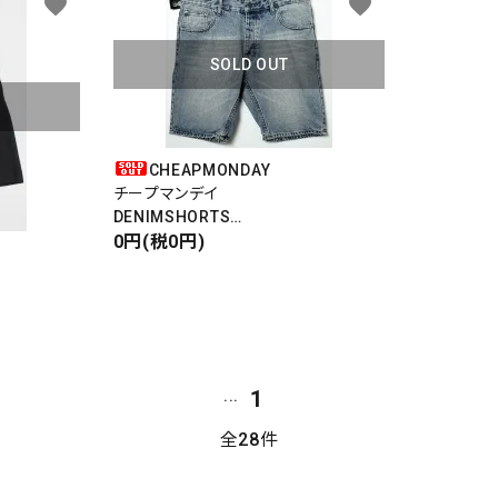
favorite
favorite
SOLD OUT
CHEAPMONDAY
チープマンデイ
DENIMSHORTS
デニムショートパンツ
0円(税0円)
1
...
全28件