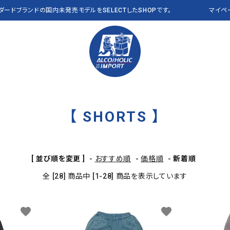
ンダードブランドの国内未発売モデルをSELECTしたSHOPです。
マイペ
【 SHORTS 】
PANTS パンツ
Polo Ralph Lauren
VEST ベスト
RLX
OTHER その他
THE NORTH FACE
CAP キャップ
Abercrombie & Fitch
a
[ 並び順を変更 ]
-
おすすめ順
-
価格順
-
新着順
Clarks
J CREW
NEW&VINTAGE​ THE
ALL ITEMS 全商品
全 [28] 商品中 [1-28] 商品を表示しています
L.L.Bean USA
NAUTICA
NORTH FACE
PENDLETON
Reyn Spooner
favorite
favorite
VANS
OTHER BRANDS