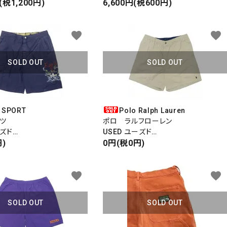
ョーツ
(税1,200円)
ライナー付き
6,600円(税600円)
00％
favorite
favorite
SOLD OUT
SOLD OUT
 SPORT
Polo Ralph Lauren
ツ
ポロ ラルフローレン
ーズド
USED ユーズド
ORTS
)
COTTON EAZY SHORTS
0円(税0円)
ョーツ
コットンイージーショーツ
favorite
favorite
SOLD OUT
SOLD OUT