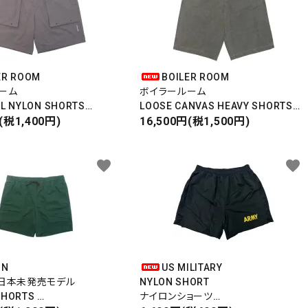
ER ROOM
BOILER ROOM
ーム
ボイラールーム
L NYLON SHORTS
LOOSE CANVAS HEAVY SHORTS
クニカルショーツ
(税1,400円)
ルーズヘビーキャンバスショーツ
16,500円(税1,500円)
WASHED
favorite
favorite
ON
US MILITARY
日本未発売モデル
NYLON SHORT
SHORTS
ナイロンショーツ