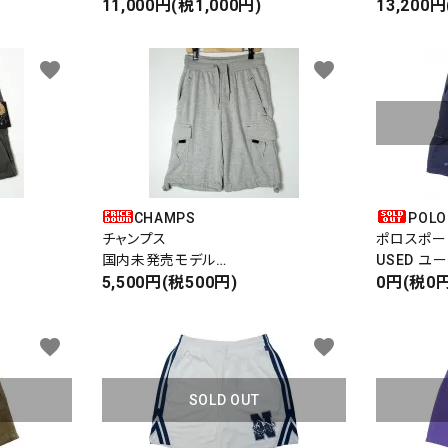
CAMO CARGO SHORTS
11,000円(税1,000円)
コットンシ
13,200円
カモカーゴショーツ
COTTON1
タイガーカモ
favorite
favorite
CHAMPS
POLO
チャンプス
ポロスポー
国内未発売モデル
USED ユ
SWEAT CARGOSHORTS
5,500円(税500円)
EAZY SH
0円(税0円
スエットイージーショーツ
イージーシ
favorite
favorite
SOLD OUT