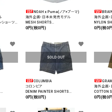
NOAH x Puma(ノア×プーマ)
BRA
ル
海外企画・日本未発売モデル
海外企画・
トンショーツ
MESH SHORTS
NYLON S
メッシュショーツ
0円(税0円)
ナイロンシ
0円(税0円
ード
Lacrosse Shorts
favorite
favorite
リー
SOLD OUT
検索する
COLUMBIA
GRA
コロンビア
海外企画・
S
DENIM PAINTER SHORTS
COTTON
デニムペインターショーツ
0円(税0円)
G SHORT
0円(税0円
BROWN