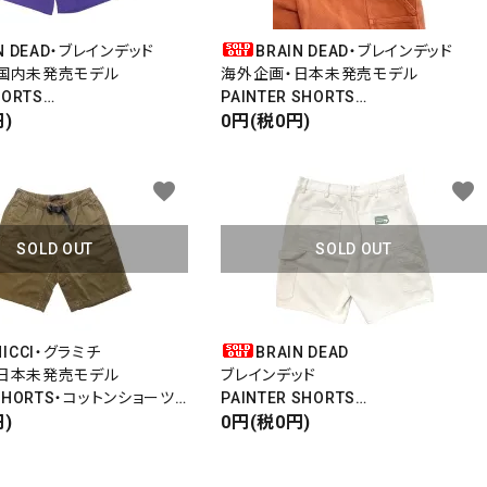
IN DEAD・ブレインデッド
BRAIN DEAD・ブレインデッド
close
国内未発売モデル
海外企画・日本未発売モデル
HORTS
PAINTER SHORTS
ョーツ
)
ペインターショーツ
0円(税0円)
DUCK/ダック
favorite
favorite
SOLD OUT
SOLD OUT
MICCI・グラミチ
BRAIN DEAD
日本未発売モデル
ブレインデッド
 SHORTS・コットンショーツ
PAINTER SHORTS
S
)
ペインターショーツ
0円(税0円)
DUCK/ダック