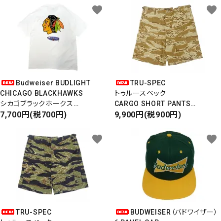
favorite
favorite
Budweiser BUDLIGHT
TRU-SPEC
CHICAGO BLACKHAWKS
トゥルースペック
シカゴブラックホークス
CARGO SHORT PANTS
半袖Tシャツ
7,700円(税700円)
カーゴショートパンツ
9,900円(税900円)
DEADSTOCK/Made in USA
RIPSTOP
タイガーカモ
favorite
favorite
TRU-SPEC
BUDWEISER（バドワイザー）