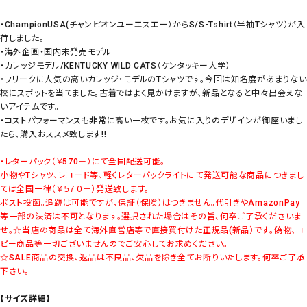
・ChampionUSA(チャンピオンユーエスエー）からS/S-Tshirt（半袖Tシャツ）が入
荷しました。
・海外企画・国内未発売モデル
・カレッジモデル/KENTUCKY WILD CATS（ケンタッキー大学）
・フリークに人気の高いカレッジ・モデルのTシャツです。今回は知名度があまりない
校にスポットを当てました。古着ではよく見かけますが、新品となると中々出会えな
いアイテムです。
・コストパフォーマンスも非常に高い一枚です。お気に入りのデザインが御座いまし
たら、購入おススメ致します!!
・レターパック（￥570－）にて全国配送可能。
小物やTシャツ、レコード等、軽くレターパックライトにて発送可能な商品につきまし
ては全国一律（￥５７０－）発送致します。
ポスト投函。追跡は可能ですが、保証（保険）はつきません。代引きやAmazonPay
等一部の決済は不可となります。選択された場合はその旨、何卒ご了承くださいま
せ。
☆当店の商品は全て海外直営店等で直接買付けた正規品(新品）です。偽物、コ
ピー商品等一切ございませんのでご安心してお求めください。
☆SALE商品の交換、返品は不良品、欠品を除き全てお断りいたします。何卒ご了承
下さい。
【サイズ詳細】