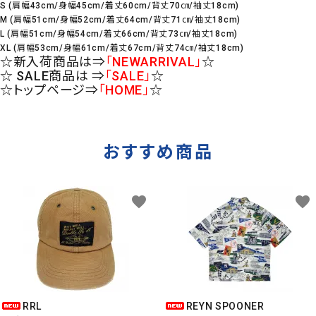
S (肩幅43cm/身幅45cm/着丈60cm/背丈70㎝/袖丈18cm)
M (肩幅51cm/身幅52cm/着丈64cm/背丈71㎝/袖丈18cm)
L (肩幅51cm/身幅54cm/着丈66cm/背丈73㎝/袖丈18cm)
XL (肩幅53cm/身幅61cm/着丈67cm/背丈74㎝/袖丈18cm)
☆新入荷商品は⇒
「NEWARRIVAL」
☆
☆ SALE商品は ⇒
「SALE」
☆
☆トップページ⇒
「HOME」
☆
おすすめ商品
favorite
favorite
RRL
REYN SPOONER