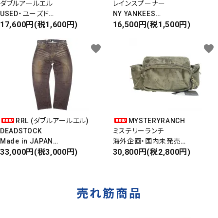
ダブルアールエル
レインスプーナー
USED・ユーズド
NY YANKEES
6PANEL CAP
17,600円(税1,600円)
ニューヨークヤンキース
16,500円(税1,500円)
6パネルキャップ
S/S ALOHA SHIRT
favorite
favorite
RRL (ダブルアールエル)
MYSTERYRANCH
DEADSTOCK
ミステリーランチ
Made in JAPAN
海外企画・国内未発売
DAMAGE DENIM PANTS
33,000円(税3,000円)
WAIST BAG
30,800円(税2,800円)
ダメージデニムパンツ
ウエストバッグ
売れ筋商品