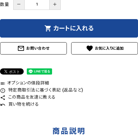
数量
－
＋
shopping_cart
カートに入れる
mail_outline
favorite
お問い合わせ
オプションの値段詳細
toc
特定商取引法に基づく表記 (返品など)
error_outline
この商品を友達に教える
share
買い物を続ける
undo
商品説明