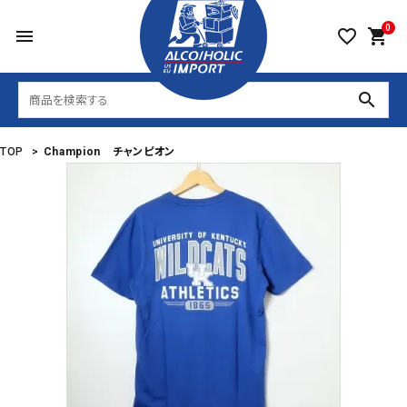
0
menu
favorite_border
shopping_cart
search
TOP
>
Champion チャンピオン