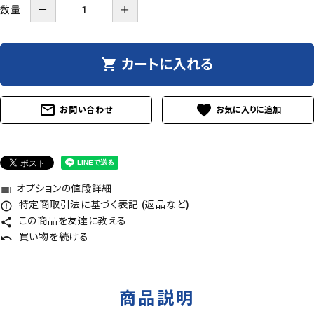
数量
－
＋
shopping_cart
カートに入れる
mail_outline
favorite
お問い合わせ
オプションの値段詳細
toc
特定商取引法に基づく表記 (返品など)
error_outline
この商品を友達に教える
share
買い物を続ける
undo
商品説明