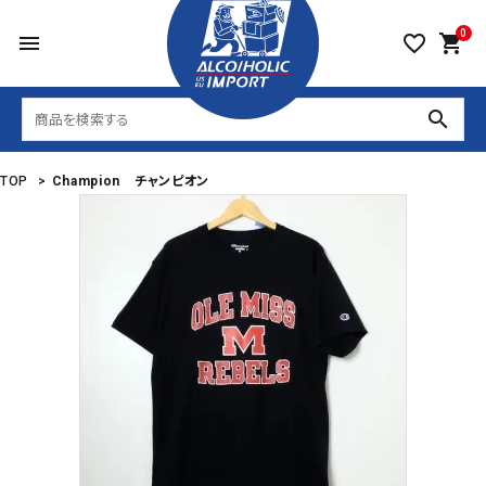
0
menu
favorite_border
shopping_cart
search
TOP
>
Champion チャンピオン