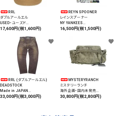
RRL
REYN SPOONER
ダブルアールエル
レインスプーナー
USED・ユーズド
NY YANKEES
6PANEL CAP
17,600円(税1,600円)
ニューヨークヤンキース
16,500円(税1,500円)
6パネルキャップ
S/S ALOHA SHIRT
favorite
favorite
RRL (ダブルアールエル)
MYSTERYRANCH
DEADSTOCK
ミステリーランチ
Made in JAPAN
海外企画・国内未発売
DAMAGE DENIM PANTS
33,000円(税3,000円)
WAIST BAG
30,800円(税2,800円)
ダメージデニムパンツ
ウエストバッグ