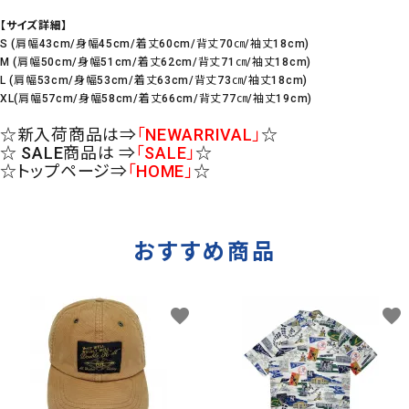
【サイズ詳細】
S (肩幅43cm/身幅45cm/着丈60cm/背丈70㎝/袖丈18cm)
M (肩幅50cm/身幅51cm/着丈62cm/背丈71㎝/袖丈18cm)
L (肩幅53cm/身幅53cm/着丈63cm/背丈73㎝/袖丈18cm)
XL(肩幅57cm/身幅58cm/着丈66cm/背丈77㎝/袖丈19cm)
☆新入荷商品は⇒
「NEWARRIVAL」
☆
☆ SALE商品は ⇒
「SALE」
☆
☆トップページ⇒
「HOME」
☆
おすすめ商品
favorite
favorite