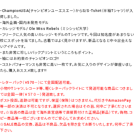
・ChampionUSA(チャンピオンユーエスエー）からS/S-Tshirt（半袖Tシャツ）が入
荷しました。
・海外企画・国内未発売モデル
・カレッジモデル/ Ole Miss Rebels （ミシシッピ大学）
・フリークに人気の高いカレッジ・モデルのTシャツです。今回は知名度があまりない
校にスポットを当てました。古着ではよく見かけますが、新品となると中々出会えな
いアイテムです。
・また非常に珍しいバックプリントというところもポイント。
・袖にはお約束のチャンピオンロゴ!!
・コストパフォーマンスも非常に高い一枚です。お気に入りのデザインが御座いまし
たら、購入おススメ致します!!
・レターパック（￥570－）にて全国配送可能。
小物やTシャツ、レコード等、軽くレターパックライトにて発送可能な商品につきまし
ては全国一律（￥５７０－）発送致します。
ポスト投函。追跡は可能ですが、保証（保険）はつきません。代引きやAmazonPay
等一部の決済は不可となります。選択された場合はその旨、何卒ご了承くださいま
せ。
☆当店の商品は全て海外直営店等で直接買付けた正規品(新品）です。偽物、コ
ピー商品等一切ございませんのでご安心してお求めください。
☆SALE商品の交換、返品は不良品、欠品を除き全てお断りいたします。何卒ご了承
下さい。