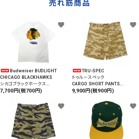
売れ筋商品
favorite
favorite
Budweiser BUDLIGHT
TRU-SPEC
CHICAGO BLACKHAWKS
トゥルースペック
シカゴブラックホークス
CARGO SHORT PANTS
半袖Tシャツ
7,700円(税700円)
カーゴショートパンツ
9,900円(税900円)
DEADSTOCK/Made in USA
RIPSTOP
タイガーカモ
favorite
favorite