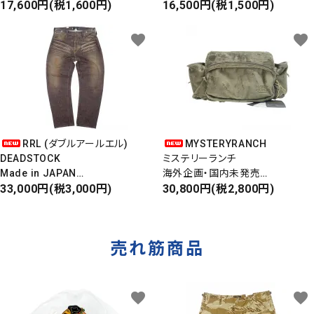
6PANEL CAP
17,600円(税1,600円)
ニューヨークヤンキース
16,500円(税1,500円)
6パネルキャップ
S/S ALOHA SHIRT
favorite
favorite
RRL (ダブルアールエル)
MYSTERYRANCH
DEADSTOCK
ミステリーランチ
Made in JAPAN
海外企画・国内未発売
DAMAGE DENIM PANTS
33,000円(税3,000円)
WAIST BAG
30,800円(税2,800円)
ダメージデニムパンツ
ウエストバッグ
売れ筋商品
favorite
favorite