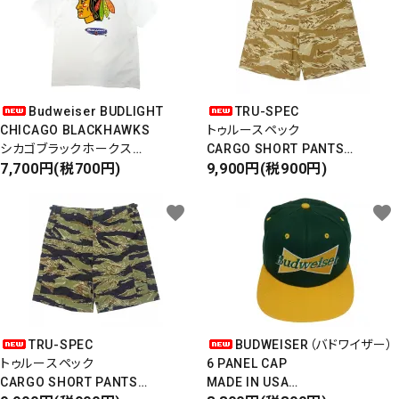
Budweiser BUDLIGHT
TRU-SPEC
CHICAGO BLACKHAWKS
トゥルースペック
シカゴブラックホークス
CARGO SHORT PANTS
半袖Tシャツ
7,700円(税700円)
カーゴショートパンツ
9,900円(税900円)
DEADSTOCK/Made in USA
RIPSTOP
タイガーカモ
favorite
favorite
TRU-SPEC
BUDWEISER（バドワイザー）
トゥルースペック
6 PANEL CAP
CARGO SHORT PANTS
MADE IN USA