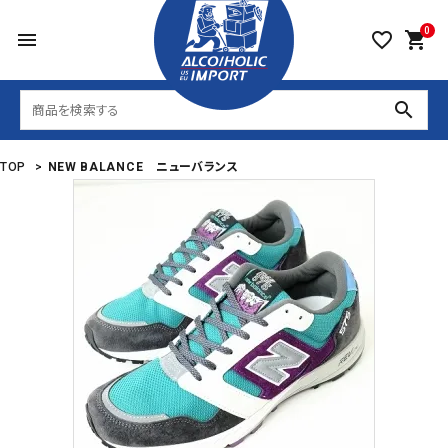
0
menu
favorite_border
shopping_cart
search
TOP
>
NEW BALANCE ニューバランス