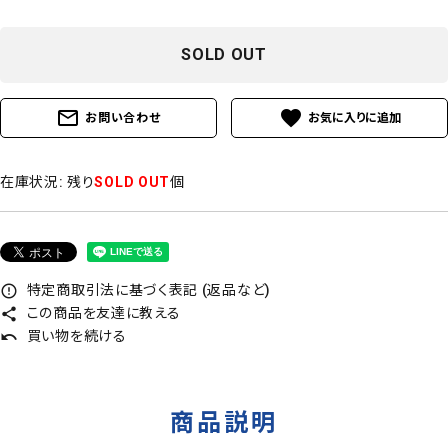
SOLD OUT
mail_outline
favorite
お問い合わせ
在庫状況:
残り
SOLD OUT
個
特定商取引法に基づく表記 (返品など)
error_outline
この商品を友達に教える
share
買い物を続ける
undo
商品説明