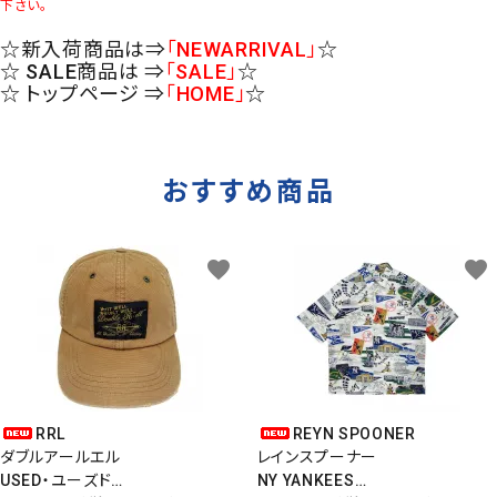
下さい。
☆新入荷商品は⇒
「NEWARRIVAL」
☆
☆ SALE商品は ⇒
「SALE」
☆
☆ トップページ ⇒
「HOME」
☆
おすすめ商品
favorite
favorite
RRL
REYN SPOONER
ダブルアールエル
レインスプーナー
USED・ユーズド
NY YANKEES