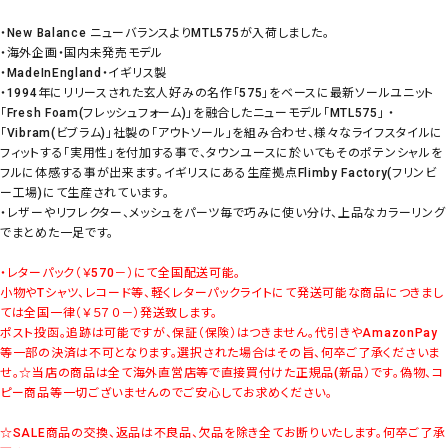
・New Balance ニューバランスよりMTL575が入荷しました。
・海外企画・国内未発売モデル
・MadeInEngland・イギリス製
・1994年にリリースされた玄人好みの名作「575」をベースに最新ソールユニット
「Fresh Foam(フレッシュフォーム)」を融合したニューモデル「MTL575」 ・
「Vibram(ビブラム)」社製の「アウトソール」を組み合わせ、様々なライフスタイルに
フィットする「実用性」を付加する事で、タウンユースに於いてもそのポテンシャルを
フルに体感する事が出来ます。イギリスにある生産拠点Flimby Factory(フリンビ
ー工場)にて生産されています。
・レザーやリフレクター、メッシュをパーツ毎で巧みに使い分け、上品なカラーリング
でまとめた一足です。
・レターパック（￥570－）にて全国配送可能。
小物やTシャツ、レコード等、軽くレターパックライトにて発送可能な商品につきまし
ては全国一律（￥５７０－）発送致します。
ポスト投函。追跡は可能ですが、保証（保険）はつきません。代引きやAmazonPay
等一部の決済は不可となります。選択された場合はその旨、何卒ご了承くださいま
せ。
☆当店の商品は全て海外直営店等で直接買付けた正規品(新品）です。偽物、コ
ピー商品等一切ございませんのでご安心してお求めください。
☆SALE商品の交換、返品は不良品、欠品を除き全てお断りいたします。何卒ご了承