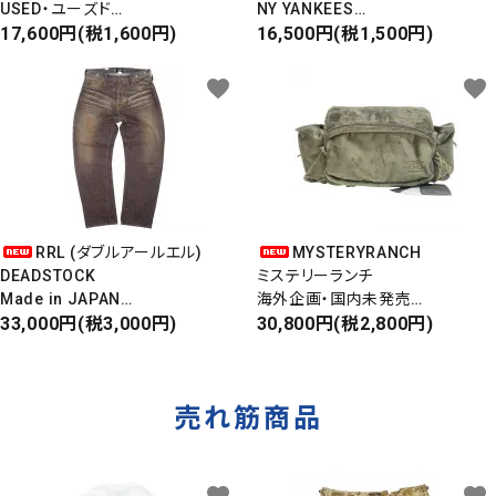
USED・ユーズド
NY YANKEES
6PANEL CAP
17,600円(税1,600円)
ニューヨークヤンキース
16,500円(税1,500円)
6パネルキャップ
S/S ALOHA SHIRT
favorite
favorite
RRL (ダブルアールエル)
MYSTERYRANCH
DEADSTOCK
ミステリーランチ
Made in JAPAN
海外企画・国内未発売
DAMAGE DENIM PANTS
33,000円(税3,000円)
WAIST BAG
30,800円(税2,800円)
ダメージデニムパンツ
ウエストバッグ
売れ筋商品
favorite
favorite