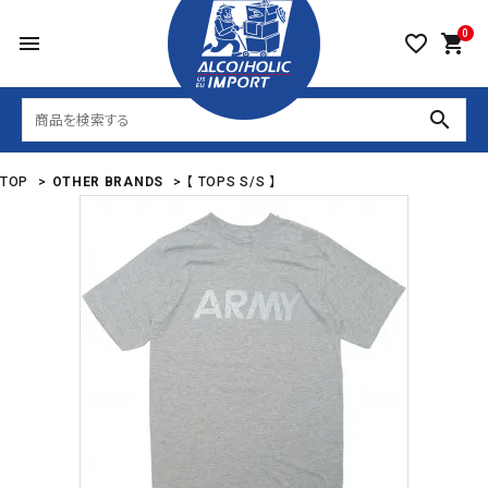
0
menu
favorite_border
shopping_cart
search
TOP
>
OTHER BRANDS
>
【 TOPS S/S 】