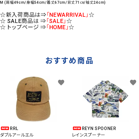
M (肩幅49cm/身幅54cm/着丈67cm/背丈71㎝/袖丈24cm)
☆新入荷商品は⇒
「NEWARRIVAL」
☆
☆ SALE商品は ⇒
「SALE」
☆
☆ トップページ ⇒
「HOME」
☆
おすすめ商品
favorite
favorite
RRL
REYN SPOONER
ダブルアールエル
レインスプーナー