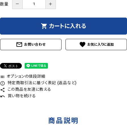
数量
－
＋
shopping_cart
カートに入れる
mail_outline
favorite
お問い合わせ
オプションの値段詳細
toc
特定商取引法に基づく表記 (返品など)
error_outline
この商品を友達に教える
share
買い物を続ける
undo
商品説明