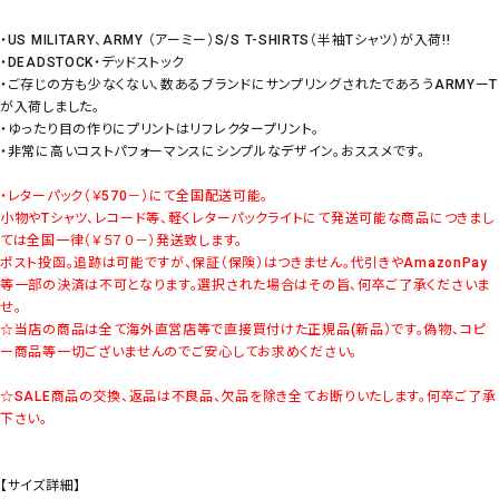
・US MILITARY、ARMY （アーミー）S/S T-SHIRTS（半袖Tシャツ）が入荷!!
・DEADSTOCK・デッドストック
・ご存じの方も少なくない、数あるブランドにサンプリングされたであろうARMYーT
が入荷しました。
・ゆったり目の作りにプリントはリフレクタープリント。
・非常に高いコストパフォーマンスにシンプルなデザイン。おススメです。
・レターパック（￥570－）にて全国配送可能。
小物やTシャツ、レコード等、軽くレターパックライトにて発送可能な商品につきまし
ては全国一律（￥５７０－）発送致します。
ポスト投函。追跡は可能ですが、保証（保険）はつきません。代引きやAmazonPay
等一部の決済は不可となります。選択された場合はその旨、何卒ご了承くださいま
せ。
☆当店の商品は全て海外直営店等で直接買付けた正規品(新品）です。偽物、コピ
ー商品等一切ございませんのでご安心してお求めください。
☆SALE商品の交換、返品は不良品、欠品を除き全てお断りいたします。何卒ご了承
下さい。
【サイズ詳細】