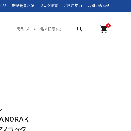
ージ
新規会員登録
ブログ記事
ご利用案内
お問い合わせ
0
shopping_cart
search
SHORTS ショーツ
POLO SPORT
SWIM WEAR 水着
RRL
MOUNTAIN WEAR
didas
DOWN JACKET
Barbour
マウンテンウェア
ダウンジャケット
JANSPORT
JUNK FOOD
NEW BALANCE
NIKE
ル
ROTHCO
SPIEWAK
 ANORAK
アノラック