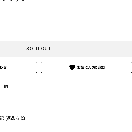
SOLD OUT
favorite
わせ
UT
個
 (返品など)