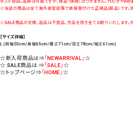
ポスト投函。追跡は可能ですが、保証（保険）はつきません。代引きやAm
☆当店の商品は全て海外直営店等で直接買付けた正規品(新品）です。偽
☆SALE商品の交換、返品は不良品、欠品を除き全てお断りいたします。
【サイズ詳細】
L (肩幅50cm/身幅65cm/着丈71cm/背丈78cm/袖丈61cm)
☆新入荷商品は⇒
「NEWARRIVAL」
☆
☆ SALE商品は ⇒
「SALE」
☆
☆トップページ⇒
「HOME」
☆