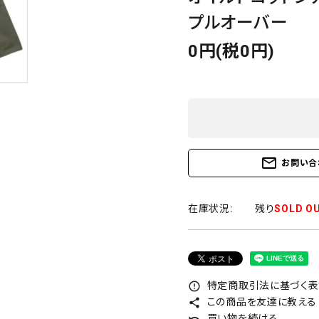
プルオーバー
0円(税0円)
mail_outline
お問い合
在庫状況:
残り
SOLD O
特定商取引法に基づく表記
error_outline
この商品を友達に教える
share
買い物を続ける