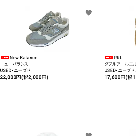
favorite
New Balance
RRL
ニューバランス
ダブルアールエ
USED・ユーズド
USED・ユーズド
Made In England
22,000円(税2,000円)
6PANEL CAP
17,600円(税1
M1500
6パネルキャップ
favorite