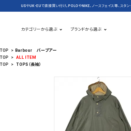
USやUK・EUで直接買い付け。POLOやNIKE、ノースフェイス等、スタ
カテゴリーから選ぶ
ブランドから選ぶ
TOP
>
Barbour バーブアー
TOP
>
ALL ITEM
TOP
>
TOPS（長袖）
TOPS 長袖
USED
TOPS 半袖
CASSETTE＆CD
BAG&PACK
RUGBY
KICKS スニーカー・靴
DENIM&SUPPLY
バッグ・かばん
CARHARTT
Champion
SALE セール
NEW&VINTAGE POLO
KANGOL
LEVI'S
OLD SPICE
PATAGONIA
STUSSY
Timberland