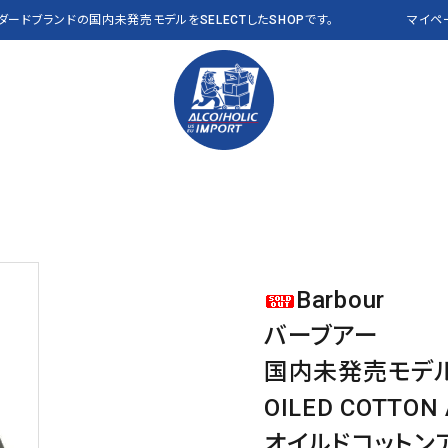
ンダードブランドの国内未発売モデルをSELECTしたSHOPです。
マイペ
PANTS パンツ
Polo Ralph Lauren
VEST ベスト
RLX
OTHER その他
THE NORTH FACE
CAP キャップ
Abercrombie & Fitch
a
Barbour
Clarks
J CREW
バーブアー
NEW&VINTAGE​ THE
ALL ITEMS 全商品
L.L.Bean USA
NAUTICA
NORTH FACE
国内未発売モデ
PENDLETON
Reyn Spooner
OILED COTTON
VANS
OTHER BRANDS
オイルドコットン