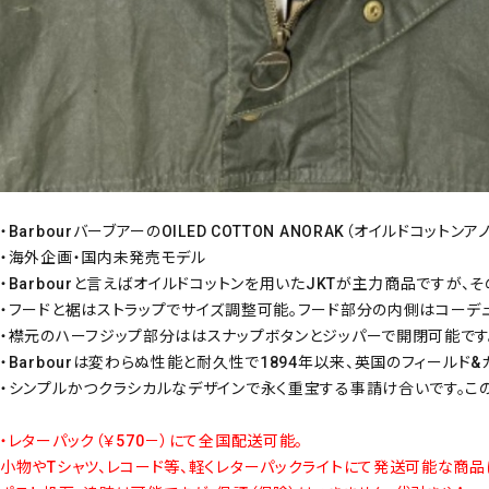
・BarbourバーブアーのOILED COTTON ANORAK（オイルドコット
・海外企画・国内未発売モデル
・Barbourと言えばオイルドコットンを用いたJKTが主力商品ですが、
・フードと裾はストラップでサイズ調整可能。フード部分の内側はコーデ
・襟元のハーフジップ部分ははスナップボタンとジッパーで開閉可能です
・Barbourは変わらぬ性能と耐久性で1894年以来、英国のフィー
・シンプルかつクラシカルなデザインで永く重宝する事請け合いです。こ
・レターパック（￥570－）にて全国配送可能。
小物やTシャツ、レコード等、軽くレターパックライトにて発送可能な商品