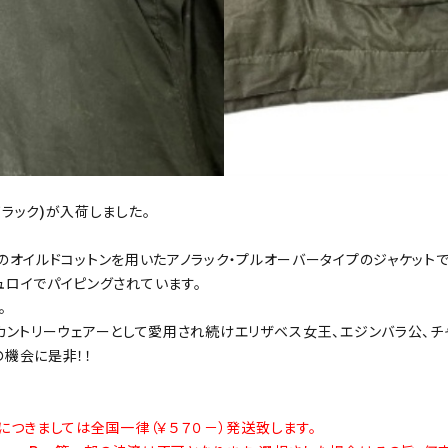
ンアノラック)が入荷しました。
そのオイルドコットンを用いたアノラック・プルオーバータイプのジャケットで
ュロイでパイピングされています。
。
ルド&カントリーウェアーとして愛用され続けエリザベス女王、エジンバラ公
の機会に是非！！
につきましては全国一律（￥５７０－）発送致します。