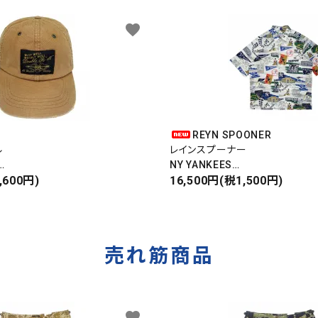
favorite
REYN SPOONER
ル
レインスプーナー
NY YANKEES
,600円)
ニューヨークヤンキース
16,500円(税1,500円)
S/S ALOHA SHIRT
売れ筋商品
favorite