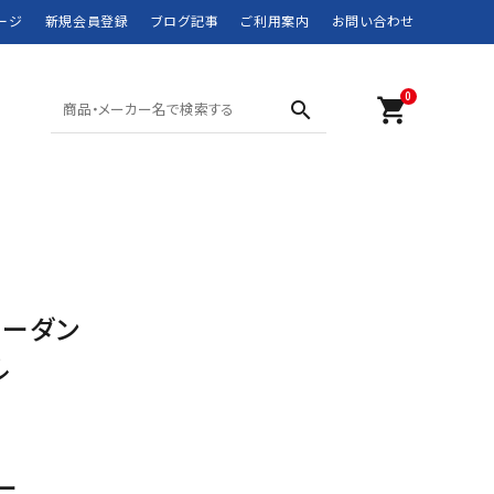
ージ
新規会員登録
ブログ記事
ご利用案内
お問い合わせ
0
shopping_cart
search
SHORTS ショーツ
POLO SPORT
SWIM WEAR 水着
RRL
MOUNTAIN WEAR
didas
DOWN JACKET
Barbour
ョーダン
マウンテンウェア
ダウンジャケット
JANSPORT
JUNK FOOD
ル
NEW BALANCE
NIKE
ROTHCO
SPIEWAK
ー