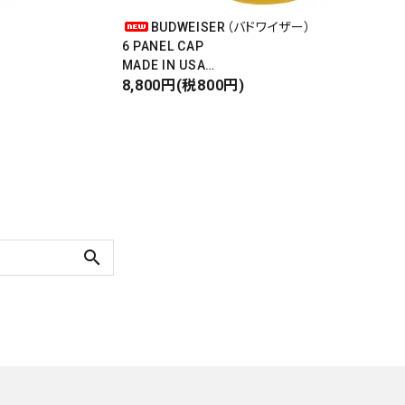
BUDWEISER（バドワイザー）
6 PANEL CAP
MADE IN USA
Front Design
8,800円(税800円)
DEADSTOCK
search