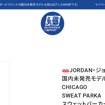
ンダードブランドの国内未発売モデルをSELECTしたSHOPです。
マイペ
PANTS パンツ
Polo Ralph Lauren
VEST ベスト
RLX
OTHER その他
THE NORTH FACE
CAP キャップ
Abercrombie & Fitch
a
JORDAN・ジ
Clarks
J CREW
国内未発売モデ
NEW&VINTAGE​ THE
ALL ITEMS 全商品
L.L.Bean USA
NAUTICA
NORTH FACE
CHICAGO
PENDLETON
Reyn Spooner
SWEAT PARKA
VANS
OTHER BRANDS
スウェットパーカ