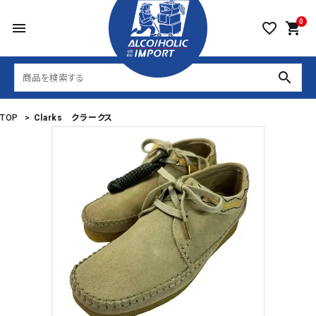
0
menu
favorite_border
shopping_cart
search
TOP
>
Clarks クラークス