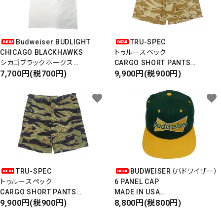
Budweiser BUDLIGHT
TRU-SPEC
CHICAGO BLACKHAWKS
トゥルースペック
シカゴブラックホークス
CARGO SHORT PANTS
半袖Tシャツ
7,700円(税700円)
カーゴショートパンツ
9,900円(税900円)
DEADSTOCK/Made in USA
RIPSTOP
タイガーカモ
favorite
favorite
TRU-SPEC
BUDWEISER（バドワイザー）
トゥルースペック
6 PANEL CAP
CARGO SHORT PANTS
MADE IN USA
カーゴショートパンツ
9,900円(税900円)
Front Design
8,800円(税800円)
RIPSTOP
DEADSTOCK