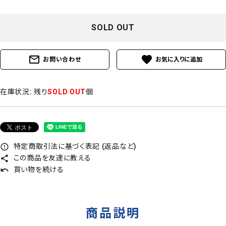
SOLD OUT
mail_outline
favorite
お問い合わせ
在庫状況:
残り
SOLD OUT
個
特定商取引法に基づく表記 (返品など)
error_outline
この商品を友達に教える
share
買い物を続ける
undo
商品説明