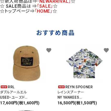
☆新入荷商品は⇒
「NEWARRIVAL」
☆
☆ SALE商品は ⇒
「SALE」
☆
☆トップページ⇒
「HOME」
☆
おすすめ商品
favorite
favorite
RRL
REYN SPOONER
ダブルアールエル
レインスプーナー
USED・ユーズド
NY YANKEES
6PANEL CAP
17,600円(税1,600円)
ニューヨークヤンキース
16,500円(税1,500円)
6パネルキャップ
S/S ALOHA SHIRT