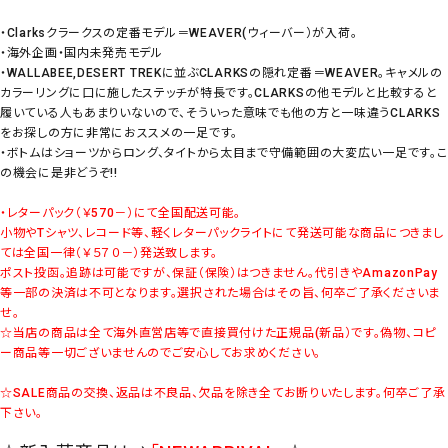
・Clarksクラークスの定番モデル＝WEAVER(ウィーバー）が入荷。
・海外企画・国内未発売モデル
・WALLABEE,DESERT TREKに並ぶCLARKSの隠れ定番＝WEAVER。キャメルの
カラーリングに口に施したステッチが特長です。CLARKSの他モデルと比較すると
履いている人もあまりいないので、そういった意味でも他の方と一味違うCLARKS
をお探しの方に非常におススメの一足です。
・ボトムはショーツからロング、タイトから太目まで守備範囲の大変広い一足です。こ
の機会に是非どうぞ!!
・レターパック（￥570－）にて全国配送可能。
小物やTシャツ、レコード等、軽くレターパックライトにて発送可能な商品につきまし
ては全国一律（￥５７０－）発送致します。
ポスト投函。追跡は可能ですが、保証（保険）はつきません。代引きやAmazonPay
等一部の決済は不可となります。選択された場合はその旨、何卒ご了承くださいま
せ。
☆当店の商品は全て海外直営店等で直接買付けた正規品(新品）です。偽物、コピ
ー商品等一切ございませんのでご安心してお求めください。
☆SALE商品の交換、返品は不良品、欠品を除き全てお断りいたします。何卒ご了承
下さい。