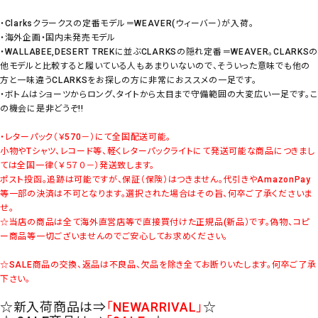
・Clarksクラークスの定番モデル＝WEAVER(ウィーバー）が入荷。
・海外企画・国内未発売モデル
・WALLABEE,DESERT TREKに並ぶCLARKSの隠れ定番＝WEAVER。CLARKS
他モデルと比較すると履いている人もあまりいないので、そういった意味でも他の
方と一味違うCLARKSをお探しの方に非常におススメの一足です。
・ボトムはショーツからロング、タイトから太目まで守備範囲の大変広い一足です。こ
の機会に是非どうぞ!!
・レターパック（￥570－）にて全国配送可能。
小物やTシャツ、レコード等、軽くレターパックライトにて発送可能な商品につきまし
ては全国一律（￥５７０－）発送致します。
ポスト投函。追跡は可能ですが、保証（保険）はつきません。代引きやAmazonPay
等一部の決済は不可となります。選択された場合はその旨、何卒ご了承くださいま
せ。
☆当店の商品は全て海外直営店等で直接買付けた正規品(新品）です。偽物、コピ
ー商品等一切ございませんのでご安心してお求めください。
☆SALE商品の交換、返品は不良品、欠品を除き全てお断りいたします。何卒ご了承
下さい。
☆新入荷商品は⇒
「NEWARRIVAL」
☆