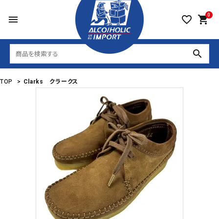
0
menu
favorite_border
shopping_cart
search
TOP
>
Clarks クラークス