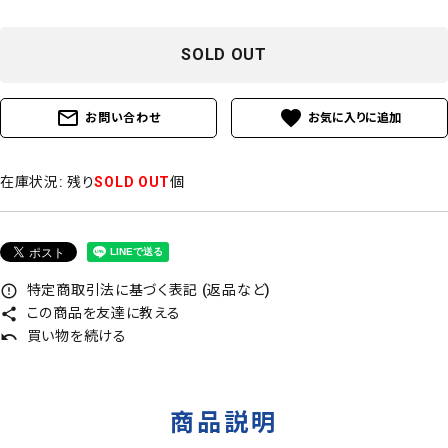
SOLD OUT
mail_outline
favorite
お問い合わせ
在庫状況:
残り
SOLD OUT
個
特定商取引法に基づく表記 (返品など)
error_outline
この商品を友達に教える
share
買い物を続ける
undo
商品説明