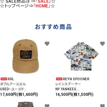
☆ SALE商品は ⇒
「SALE」
☆
☆トップページ⇒
「HOME」
☆
おすすめ商品
favorite
favorite
RRL
REYN SPOONER
ダブルアールエル
レインスプーナー
USED・ユーズド
NY YANKEES
6PANEL CAP
17,600円(税1,600円)
ニューヨークヤンキース
16,500円(税1,500円)
6パネルキャップ
S/S ALOHA SHIRT
favorite
favorite