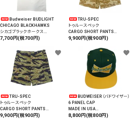
Budweiser BUDLIGHT
TRU-SPEC
CHICAGO BLACKHAWKS
トゥルースペック
シカゴブラックホークス
CARGO SHORT PANTS
半袖Tシャツ
7,700円(税700円)
カーゴショートパンツ
9,900円(税900円)
DEADSTOCK/Made in USA
RIPSTOP
タイガーカモ
favorite
favorite
TRU-SPEC
BUDWEISER（バドワイザー）
トゥルースペック
6 PANEL CAP
CARGO SHORT PANTS
MADE IN USA
カーゴショートパンツ
9,900円(税900円)
Front Design
8,800円(税800円)
RIPSTOP
DEADSTOCK
タイガーカモ