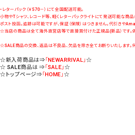
・レターパック（￥570－）にて全国配送可能。
小物やTシャツ、レコード等、軽くレターパックライトにて発送可能な商品
ポスト投函。追跡は可能ですが、保証（保険）はつきません。代引きやAm
☆当店の商品は全て海外直営店等で直接買付けた正規品(新品）です。偽
☆SALE商品の交換、返品は不良品、欠品を除き全てお断りいたします。
☆新入荷商品は⇒
「NEWARRIVAL」
☆
☆ SALE商品は ⇒
「SALE」
☆
☆トップページ⇒
「HOME」
☆