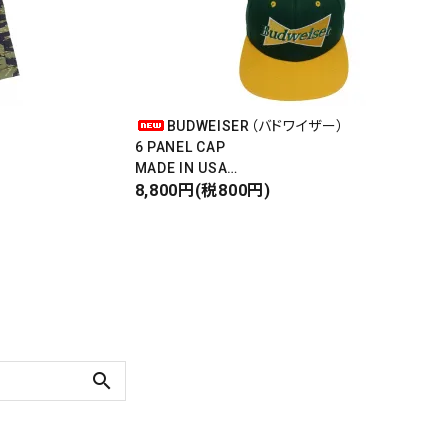
BUDWEISER（バドワイザー）
6 PANEL CAP
MADE IN USA
Front Design
8,800円(税800円)
DEADSTOCK
search