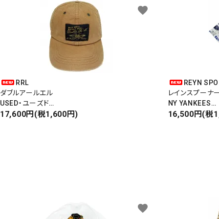
favorite
RRL
REYN SP
ダブルアールエル
レインスプーナ
USED・ユーズド
NY YANKEES
6PANEL CAP
17,600円(税1,600円)
ニューヨークヤ
16,500円(税1
6パネルキャップ
S/S ALOHA SH
favorite