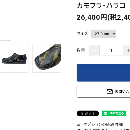
カモフラ・ハラコ
26,400円(税2,4
サイズ
数量
－
mail_outline
お問い合
オプションの値段詳細
toc