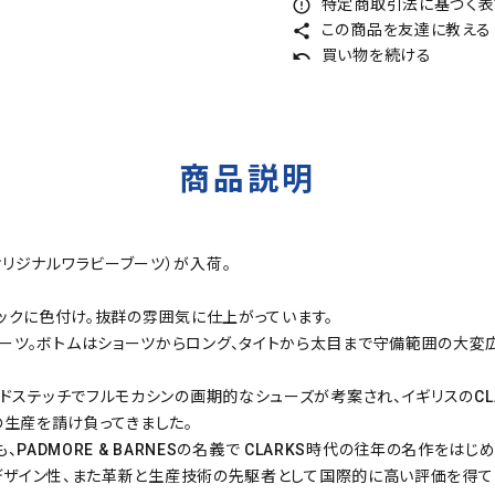
特定商取引法に基づく表記
error_outline
この商品を友達に教える
share
買い物を続ける
undo
商品説明
（オリジナルワラビーブーツ）が入荷。
ックに色付け。抜群の雰囲気に仕上がっています。
ビーブーツ。ボトムはショーツからロング、タイトから太目まで守備範囲の大変
ってハンドステッチでフルモカシンの画期的なシューズが考案され、イギリスのCL
の生産を請け負ってきました。
PADMORE & BARNESの名義で CLARKS時代の往年の名作を
デザイン性、また革新と生産技術の先駆者として国際的に高い評価を得て