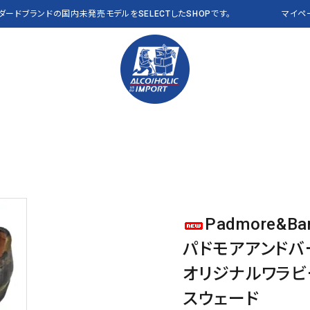
ンダードブランドの国内未発売モデルをSELECTしたSHOPです。
マイペ
PANTS パンツ
Polo Ralph Lauren
VEST ベスト
RLX
OTHER その他
THE NORTH FACE
CAP キャップ
Abercrombie & Fitch
a
Clarks
J CREW
Padmore&Ba
NEW&VINTAGE​ THE
ALL ITEMS 全商品
L.L.Bean USA
NAUTICA
NORTH FACE
パドモアアンドバ
PENDLETON
Reyn Spooner
オリジナルワラビ
VANS
OTHER BRANDS
スウェード