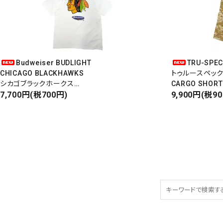
Budweiser BUDLIGHT
TRU-SPE
CHICAGO BLACKHAWKS
トゥルースペッ
シカゴブラックホークス
CARGO SHORT
半袖Tシャツ
7,700円(税700円)
カーゴショート
9,900円(税9
DEADSTOCK/Made in USA
RIPSTOP
タイガーカモ