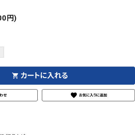
00円)
＋
カートに入れる
shopping_cart
favorite
わせ