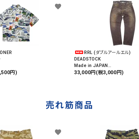
favorite
OONER
RRL (ダブルアールエル)
ー
DEADSTOCK
Made in JAPAN
ンキース
,500円)
DAMAGE DENIM PANTS
33,000円(税3,000円)
IRT
ダメージデニムパンツ
売れ筋商品
favorite