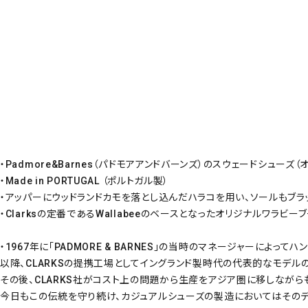
・Padmore&Barnes（パドモアアンドバーンズ）のスウェードシューズ
・Made in PORTUGAL （ポルトガル製）
・アッパーにウッドランドカモを落とし込んだハラコを用い、ソールもブラ
・Clarksの定番であるWallabeeのベースとなったオリジナルワラ
・1967年に「PADMORE & BARNES」の当時のマネージャーによ
以降、CLARKSの提携工場としてイングランド製時代の代表的なモデル
その後、CLARKS社がコスト上の問題から生産をアジア圏に移しながらも、
今日もこの伝統を守り続け、カジュアルシューズの製造においてはその