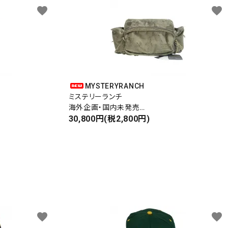
favorite
favorite
MYSTERYRANCH
ミステリーランチ
海外企画・国内未発売
WAIST BAG
30,800円(税2,800円)
ウエストバッグ
favorite
favorite