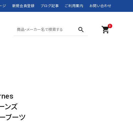
ージ
新規会員登録
ブログ記事
ご利用案内
お問い合わせ
0
shopping_cart
search
SHORTS ショーツ
POLO SPORT
SWIM WEAR 水着
RRL
MOUNTAIN WEAR
didas
DOWN JACKET
Barbour
マウンテンウェア
ダウンジャケット
JANSPORT
JUNK FOOD
rnes
NEW BALANCE
NIKE
ーンズ
ROTHCO
SPIEWAK
ーブーツ