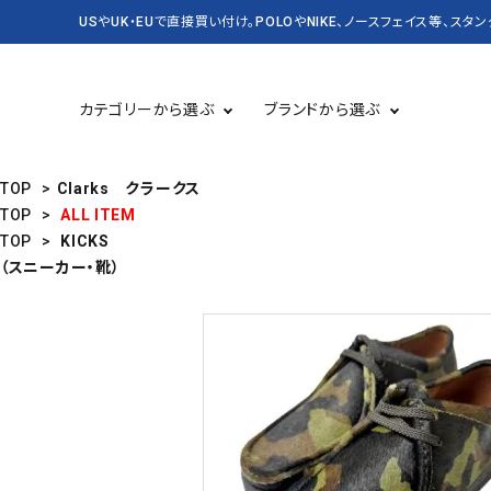
USやUK・EUで直接買い付け。POLOやNIKE、ノースフェイス等、スタ
カテゴリーから選ぶ
ブランドから選ぶ
TOP
>
Clarks クラークス
TOP
>
ALL ITEM
TOP
>
KICKS
TOPS 長袖
USED
TOPS 半袖
CASSETTE＆CD
（スニーカー・靴）
BAG&PACK
RUGBY
KICKS スニーカー・靴
DENIM&SUPPLY
バッグ・かばん
CARHARTT
Champion
SALE セール
NEW&VINTAGE POLO
KANGOL
LEVI'S
OLD SPICE
PATAGONIA
STUSSY
Timberland