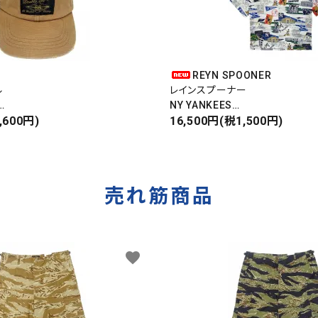
REYN SPOONER
ル
レインスプーナー
NY YANKEES
,600円)
ニューヨークヤンキース
16,500円(税1,500円)
S/S ALOHA SHIRT
売れ筋商品
favorite