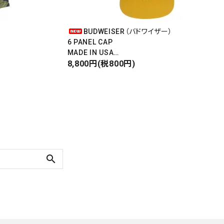
BUDWEISER（バドワイザー）
6 PANEL CAP
MADE IN USA
Front Design
8,800円(税800円)
DEADSTOCK
search