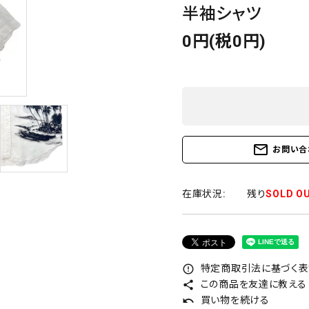
半袖シャツ
0円(税0円)
mail_outline
お問い合
在庫状況:
残り
SOLD O
特定商取引法に基づく表記
error_outline
この商品を友達に教える
share
買い物を続ける
undo