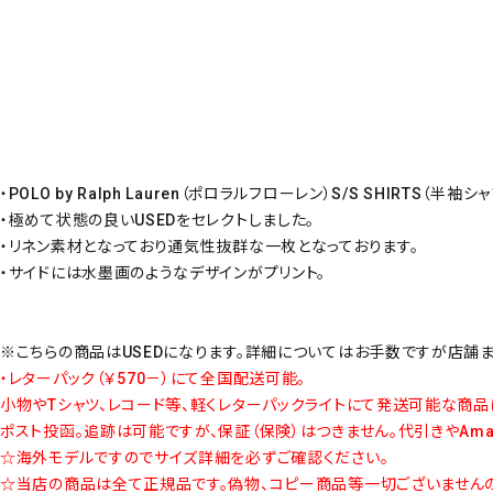
・POLO by Ralph Lauren（ポロラルフローレン）S/S SHIRTS（半
・極めて状態の良いUSEDをセレクトしました。
・リネン素材となっており通気性抜群な一枚となっております。
・サイドには水墨画のようなデザインがプリント。
※こちらの商品はUSEDになります。詳細についてはお手数ですが店舗
・レターパック（￥570－）にて全国配送可能。
小物やTシャツ、レコード等、軽くレターパックライトにて発送可能な商品
ポスト投函。追跡は可能ですが、保証（保険）はつきません。代引きやAm
☆海外モデルですのでサイズ詳細を必ずご確認ください。
☆当店の商品は全て正規品です。偽物、コピー商品等一切ございませんの