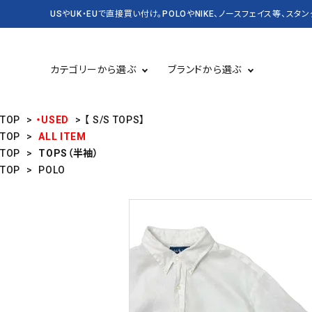
USやUK・EUで直接買い付け。POLOやNIKE、ノースフェイス等、スタ
カテゴリーから選ぶ
ブランドから選ぶ
TOP
>
・USED
>
【 S/S TOPS】
TOP
>
ALL ITEM
TOP
>
TOPS（半袖）
TOPS 長袖
USED
TOPS 半袖
CASSETTE＆CD
TOP
>
POLO
BAG&PACK
RUGBY
KICKS スニーカー・靴
DENIM&SUPPLY
バッグ・かばん
CARHARTT
Champion
SALE セール
NEW&VINTAGE POLO
KANGOL
LEVI'S
OLD SPICE
PATAGONIA
STUSSY
Timberland