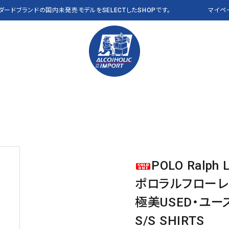
ンダードブランドの国内未発売モデルをSELECTしたSHOPです。
マイペ
PANTS パンツ
Polo Ralph Lauren
VEST ベスト
RLX
OTHER その他
THE NORTH FACE
CAP キャップ
Abercrombie & Fitch
a
Clarks
J CREW
POLO Ralph 
NEW&VINTAGE​ THE
ALL ITEMS 全商品
L.L.Bean USA
NAUTICA
NORTH FACE
ポロラルフローレ
PENDLETON
Reyn Spooner
極美USED・ユー
VANS
OTHER BRANDS
S/S SHIRTS