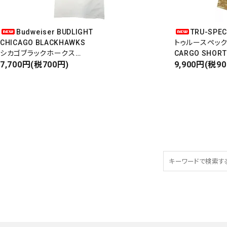
Budweiser BUDLIGHT
TRU-SPE
CHICAGO BLACKHAWKS
トゥルースペッ
シカゴブラックホークス
CARGO SHORT
半袖Tシャツ
7,700円(税700円)
カーゴショート
9,900円(税9
DEADSTOCK/Made in USA
RIPSTOP
タイガーカモ