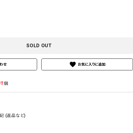
SOLD OUT
favorite
わせ
UT
個
 (返品など)