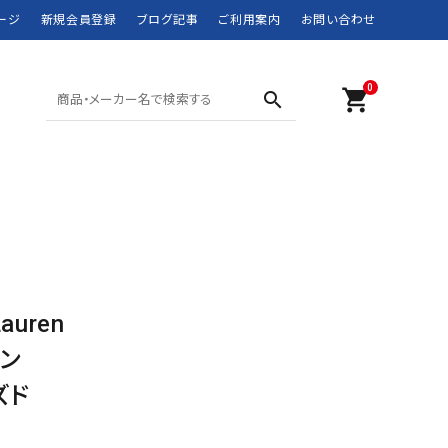
ージ
新規会員登録
ブログ記事
ご利用案内
お問い合わせ
0
shopping_cart
search
SHORTS ショーツ
POLO SPORT
SWIM WEAR 水着
RRL
MOUNTAIN WEAR
didas
DOWN JACKET
Barbour
マウンテンウェア
ダウンジャケット
JANSPORT
JUNK FOOD
Lauren
NEW BALANCE
NIKE
ン
ROTHCO
SPIEWAK
ズド