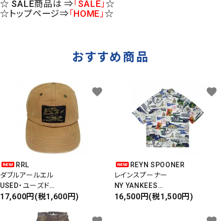
☆ SALE商品は ⇒
「SALE」
☆
☆トップページ⇒
「HOME」
☆
おすすめ商品
favorite
favorite
RRL
REYN SPOONER
ダブルアールエル
レインスプーナー
USED・ユーズド
NY YANKEES
6PANEL CAP
17,600円(税1,600円)
ニューヨークヤンキース
16,500円(税1,500円)
6パネルキャップ
S/S ALOHA SHIRT
favorite
favorite