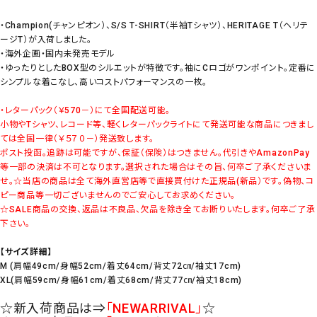
・Champion(チャンピオン）、S/S T-SHIRT（半袖Tシャツ）、HERITAGE T（ヘリテ
ージT）が入荷しました。
・海外企画・国内未発売モデル
・ゆったりとしたBOX型のシルエットが特徴です。袖にCロゴがワンポイント。定番に
シンプルな着こなし、高いコストパフォーマンスの一枚。
・レターパック（￥570－）にて全国配送可能。
小物やTシャツ、レコード等、軽くレターパックライトにて発送可能な商品につきまし
ては全国一律（￥５７０－）発送致します。
ポスト投函。追跡は可能ですが、保証（保険）はつきません。代引きやAmazonPay
等一部の決済は不可となります。選択された場合はその旨、何卒ご了承くださいま
せ。
☆当店の商品は全て海外直営店等で直接買付けた正規品(新品）です。偽物、コ
ピー商品等一切ございませんのでご安心してお求めください。
☆SALE商品の交換、返品は不良品、欠品を除き全てお断りいたします。何卒ご了承
下さい。
【サイズ詳細】
M (肩幅49cm/身幅52cm/着丈64cm/背丈72㎝/袖丈17cm)
XL(肩幅59cm/身幅61cm/着丈68cm/背丈77㎝/袖丈18cm)
☆新入荷商品は⇒
「NEWARRIVAL」
☆