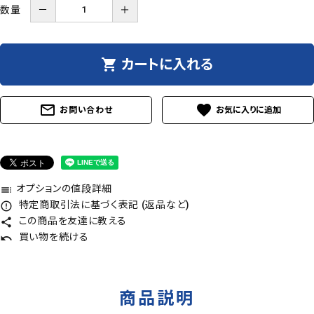
数量
－
＋
shopping_cart
カートに入れる
mail_outline
favorite
お問い合わせ
オプションの値段詳細
toc
特定商取引法に基づく表記 (返品など)
error_outline
この商品を友達に教える
share
買い物を続ける
undo
商品説明