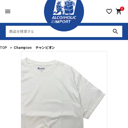
0
menu
favorite_border
shopping_cart
search
TOP
>
Champion チャンピオン