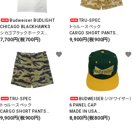
Budweiser BUDLIGHT
TRU-SPEC
CHICAGO BLACKHAWKS
トゥルースペック
シカゴブラックホークス
CARGO SHORT PANTS
半袖Tシャツ
7,700円(税700円)
カーゴショートパンツ
9,900円(税900円)
DEADSTOCK/Made in USA
RIPSTOP
タイガーカモ
favorite
favorite
TRU-SPEC
BUDWEISER（バドワイザー）
トゥルースペック
6 PANEL CAP
CARGO SHORT PANTS
MADE IN USA
カーゴショートパンツ
9,900円(税900円)
Front Design
8,800円(税800円)
RIPSTOP
DEADSTOCK
タイガーカモ