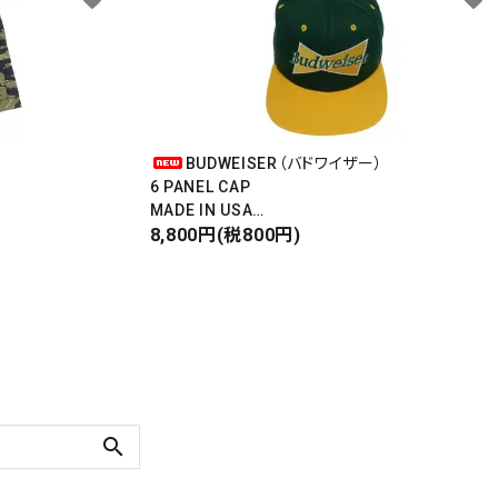
BUDWEISER（バドワイザー）
6 PANEL CAP
MADE IN USA
Front Design
8,800円(税800円)
DEADSTOCK
search