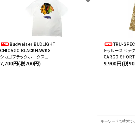
Budweiser BUDLIGHT
TRU-SPE
CHICAGO BLACKHAWKS
トゥルースペッ
シカゴブラックホークス
CARGO SHORT
半袖Tシャツ
7,700円(税700円)
カーゴショート
9,900円(税9
DEADSTOCK/Made in USA
RIPSTOP
タイガーカモ