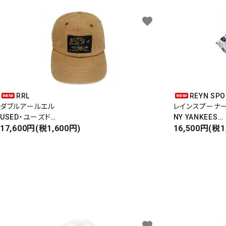
favorite
RRL
REYN SP
ダブルアールエル
レインスプーナ
USED・ユーズド
NY YANKEES
6PANEL CAP
17,600円(税1,600円)
ニューヨークヤ
16,500円(税1
6パネルキャップ
S/S ALOHA SH
favorite