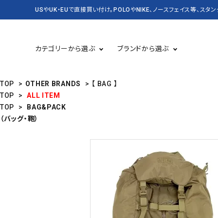
USやUK・EUで直接買い付け。POLOやNIKE、ノースフェイス等、スタ
カテゴリーから選ぶ
ブランドから選ぶ
TOP
>
OTHER BRANDS
>
【 BAG 】
TOP
>
ALL ITEM
TOP
>
BAG&PACK
TOPS 長袖
USED
TOPS 半袖
CASSETTE＆CD
（バッグ・鞄）
BAG&PACK
RUGBY
KICKS スニーカー・靴
DENIM&SUPPLY
バッグ・かばん
CARHARTT
Champion
SALE セール
NEW&VINTAGE POLO
KANGOL
LEVI'S
OLD SPICE
PATAGONIA
STUSSY
Timberland