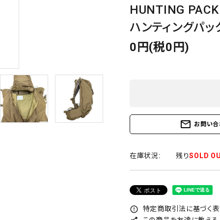
HUNTING PACK
ハンティングパッ
0円(税0円)
mail_outline
お問い合
在庫状況:
残り
SOLD O
特定商取引法に基づく表記
error_outline
この商品を友達に教える