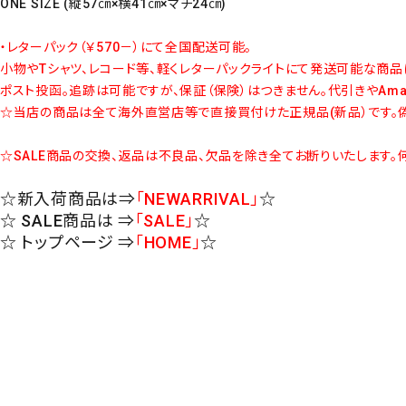
ONE SIZE (縦57㎝×横41㎝×マチ24㎝)
・レターパック（￥570－）にて全国配送可能。
小物やTシャツ、レコード等、軽くレターパックライトにて発送可能な商品
ポスト投函。追跡は可能ですが、保証（保険）はつきません。代引きやAm
☆当店の商品は全て海外直営店等で直接買付けた正規品(新品）です。偽
☆SALE商品の交換、返品は不良品、欠品を除き全てお断りいたします。
☆新入荷商品は⇒
「NEWARRIVAL」
☆
☆ SALE商品は ⇒
「SALE」
☆
☆ トップページ ⇒
「HOME」
☆