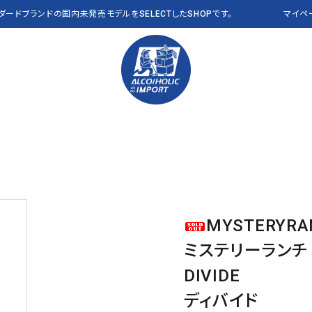
ンダードブランドの国内未発売モデルをSELECTしたSHOPです。
マイペ
PANTS パンツ
Polo Ralph Lauren
VEST ベスト
RLX
OTHER その他
THE NORTH FACE
CAP キャップ
Abercrombie & Fitch
a
Clarks
J CREW
MYSTERYRA
NEW&VINTAGE​ THE
ALL ITEMS 全商品
L.L.Bean USA
NAUTICA
NORTH FACE
ミステリーランチ
PENDLETON
Reyn Spooner
DIVIDE
VANS
OTHER BRANDS
ディバイド