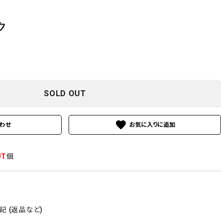
ク
SOLD OUT
favorite
わせ
UT
個
 (返品など)