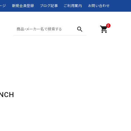
ージ
新規会員登録
ブログ記事
ご利用案内
お問い合わせ
0
shopping_cart
search
SHORTS ショーツ
POLO SPORT
SWIM WEAR 水着
RRL
MOUNTAIN WEAR
didas
DOWN JACKET
Barbour
マウンテンウェア
ダウンジャケット
JANSPORT
JUNK FOOD
NCH
NEW BALANCE
NIKE
ROTHCO
SPIEWAK