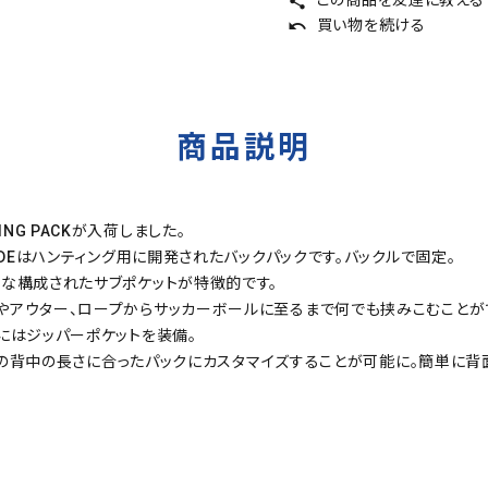
share
買い物を続ける
undo
商品説明
TING PACKが入荷しました。
IDEはハンティング用に開発されたバックパックです。バックルで固定。
うな構成されたサブポケットが特徴的です。
やアウター、ロープからサッカーボールに至るまで何でも挟みこむことが
にはジッパーポケットを装備。
群。人の背中の長さに合ったパックにカスタマイズすることが可能に。簡単に