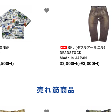
favorite
OONER
RRL (ダブルアールエル)
ー
DEADSTOCK
Made in JAPAN
ンキース
,500円)
DAMAGE DENIM PANTS
33,000円(税3,000円)
IRT
ダメージデニムパンツ
売れ筋商品
favorite