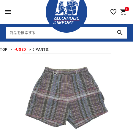
0
menu
favorite_border
shopping_cart
search
TOP
>
・USED
>
【 PANTS】