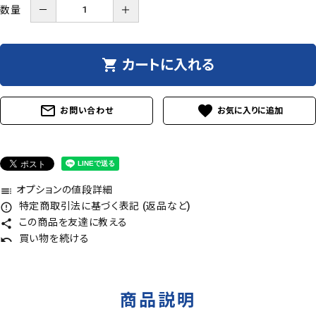
数量
－
＋
shopping_cart
カートに入れる
mail_outline
favorite
お問い合わせ
オプションの値段詳細
toc
特定商取引法に基づく表記 (返品など)
error_outline
この商品を友達に教える
share
買い物を続ける
undo
商品説明