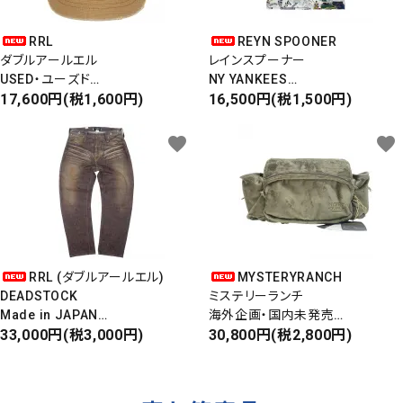
RRL
REYN SPOONER
ダブルアールエル
レインスプーナー
USED・ユーズド
NY YANKEES
6PANEL CAP
17,600円(税1,600円)
ニューヨークヤンキース
16,500円(税1,500円)
6パネルキャップ
S/S ALOHA SHIRT
favorite
favorite
RRL (ダブルアールエル)
MYSTERYRANCH
DEADSTOCK
ミステリーランチ
Made in JAPAN
海外企画・国内未発売
DAMAGE DENIM PANTS
33,000円(税3,000円)
WAIST BAG
30,800円(税2,800円)
ダメージデニムパンツ
ウエストバッグ