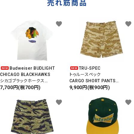
売れ筋商品
favorite
favorite
Budweiser BUDLIGHT
TRU-SPEC
CHICAGO BLACKHAWKS
トゥルースペック
シカゴブラックホークス
CARGO SHORT PANTS
半袖Tシャツ
7,700円(税700円)
カーゴショートパンツ
9,900円(税900円)
DEADSTOCK/Made in USA
RIPSTOP
タイガーカモ
favorite
favorite