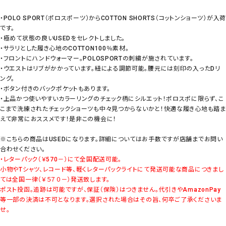
・POLO SPORT（ポロスポーツ）からCOTTON SHORTS（コットンショーツ）が入荷
です。
・極めて状態の良いUSEDをセレクトしました。
・サラリとした履き心地のCOTTON100％素材。
・フロントにハンドウォーマー。POLOSPORTの刺繍が施されています。
・ウエストはリブがかかっています。紐による調節可能。腰元には刻印の入ったDリ
ング。
・ボタン付きのバックポケットもあります。
・上品かつ使いやすいカラーリングのチェック柄にシルエット！ポロスポに限らず、こ
こまで洗練されたチェックショーツも中々見つからないかと！快適な履き心地も踏ま
えて非常におススメです！是非この機会に！
※こちらの商品はUSEDになります。詳細についてはお手数ですが店舗までお問い
合わせください。
・レターパック（￥570－）にて全国配送可能。
小物やTシャツ、レコード等、軽くレターパックライトにて発送可能な商品につきまし
ては全国一律（￥５７０－）発送致します。
ポスト投函。追跡は可能ですが、保証（保険）はつきません。代引きやAmazonPay
等一部の決済は不可となります。選択された場合はその旨、何卒ご了承くださいま
せ。