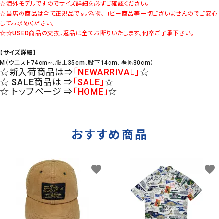
☆海外モデルですのでサイズ詳細を必ずご確認ください。
☆当店の商品は全て正規品です。偽物、コピー商品等一切ございませんのでご安心
してお求めください。
☆☆USED商品の交換、返品は全てお断りいたします。何卒ご了承下さい。
【サイズ詳細】
M（ウエスト74cm~、股上35cm、股下14cm、裾幅30cm）
☆新入荷商品は⇒
「NEWARRIVAL」
☆
☆ SALE商品は ⇒
「SALE」
☆
☆ トップページ ⇒
「HOME」
☆
おすすめ商品
favorite
favorite