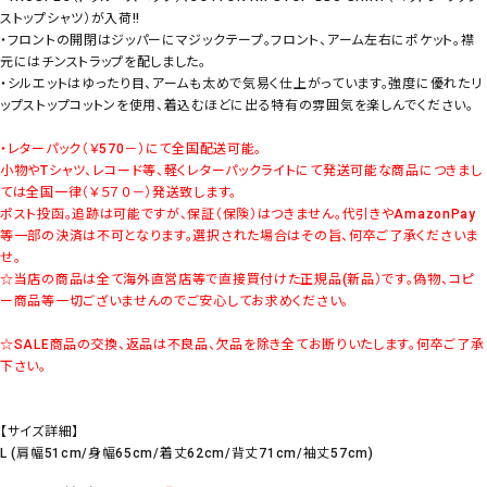
ストップシャツ）が入荷!!
・フロントの開閉はジッパーにマジックテープ。フロント、アーム左右にポケット。襟
元にはチンストラップを配しました。
・シルエットはゆったり目、アームも太めで気易く仕上がっています。強度に優れたリ
ップストップコットンを使用、着込むほどに出る特有の雰囲気を楽しんでください。
・レターパック（￥570－）にて全国配送可能。
小物やTシャツ、レコード等、軽くレターパックライトにて発送可能な商品につきまし
ては全国一律（￥５７０－）発送致します。
ポスト投函。追跡は可能ですが、保証（保険）はつきません。代引きやAmazonPay
等一部の決済は不可となります。選択された場合はその旨、何卒ご了承くださいま
せ。
☆当店の商品は全て海外直営店等で直接買付けた正規品(新品）です。偽物、コピ
ー商品等一切ございませんのでご安心してお求めください。
☆SALE商品の交換、返品は不良品、欠品を除き全てお断りいたします。何卒ご了承
下さい。
【サイズ詳細】
L (肩幅51cm/身幅65cm/着丈62cm/背丈71cm/袖丈57cm)