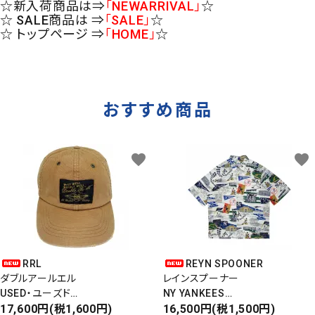
☆新入荷商品は⇒
「NEWARRIVAL」
☆
☆ SALE商品は ⇒
「SALE」
☆
☆ トップページ ⇒
「HOME」
☆
おすすめ商品
favorite
favorite
RRL
REYN SPOONER
ダブルアールエル
レインスプーナー
USED・ユーズド
NY YANKEES
6PANEL CAP
17,600円(税1,600円)
ニューヨークヤンキース
16,500円(税1,500円)