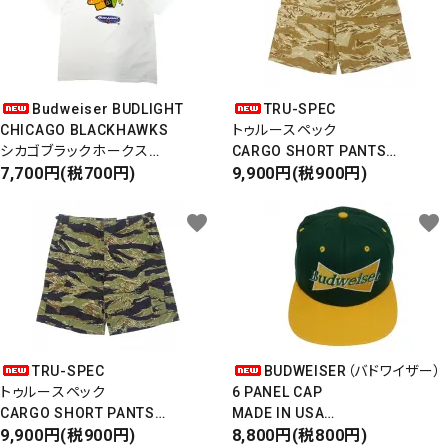
Budweiser BUDLIGHT
TRU-SPEC
CHICAGO BLACKHAWKS
トゥルースペック
シカゴブラックホークス
CARGO SHORT PANTS
半袖Tシャツ
7,700円(税700円)
カーゴショートパンツ
9,900円(税900円)
DEADSTOCK/Made in USA
RIPSTOP
タイガーカモ
favorite
favorite
TRU-SPEC
BUDWEISER（バドワイザー）
トゥルースペック
6 PANEL CAP
CARGO SHORT PANTS
MADE IN USA
カーゴショートパンツ
9,900円(税900円)
Front Design
8,800円(税800円)