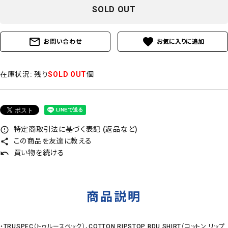
SOLD OUT
mail_outline
favorite
お問い合わせ
在庫状況:
残り
SOLD OUT
個
特定商取引法に基づく表記 (返品など)
error_outline
この商品を友達に教える
share
買い物を続ける
undo
商品説明
・TRUSPEC（トゥルースペック）、COTTON RIPSTOP BDU SHIRT（コットン リップ