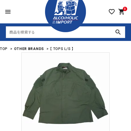
0
menu
favorite_border
shopping_cart
search
TOP
>
OTHER BRANDS
>
【 TOPS L/S 】