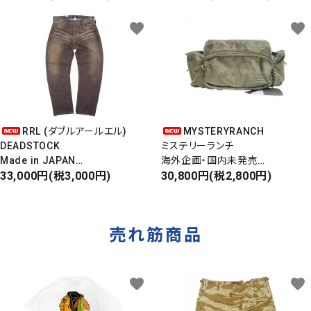
6パネルキャップ
S/S ALOHA SHIRT
favorite
favorite
RRL (ダブルアールエル)
MYSTERYRANCH
DEADSTOCK
ミステリーランチ
Made in JAPAN
海外企画・国内未発売
DAMAGE DENIM PANTS
33,000円(税3,000円)
WAIST BAG
30,800円(税2,800円)
ダメージデニムパンツ
ウエストバッグ
売れ筋商品
favorite
favorite