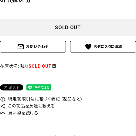
SOLD OUT
mail_outline
favorite
お問い合わせ
在庫状況:
残り
SOLD OUT
個
特定商取引法に基づく表記 (返品など)
error_outline
この商品を友達に教える
share
買い物を続ける
undo