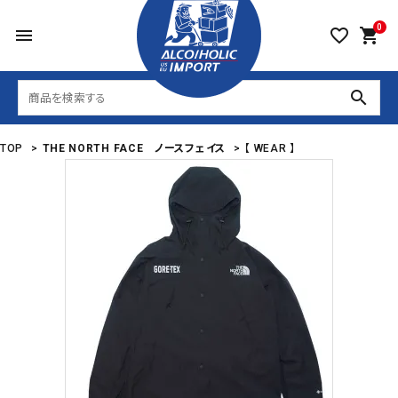
0
menu
favorite_border
shopping_cart
search
TOP
>
THE NORTH FACE ノースフェイス
>
【 WEAR 】