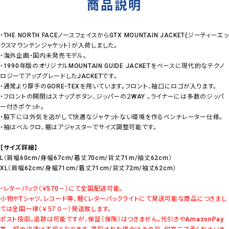
商品説明
・THE NORTH FACEノースフェイスからGTX MOUNTAIN JACKET(ジーティーエッ
クスマウンテンジャケット）が入荷しました。
・海外企画・国内未発売モデル。
・1990年版のオリジナルMOUNTAIN GUIDE JACKETをベースに現代的なテクノ
ロジーでアップグレードしたJACKETです。
・通常より厚手のGORE-TEXを用いています。フロント、袖口にロゴが入ります。
・フロントの開閉はスナップボタン、ジッパーの２WAY 。ライナーには多数のジッパ
ー付きポケット。
・脇下には外気を逃がして快適なジャケットない環境を作るベンチレーター仕様。
・袖はベルクロ、裾はアジャスターでサイズ調整可能です。
【サイズ詳細】
L（肩幅60cm/身幅67cm/着丈70cm/背丈71m/袖丈62cm）
XL（肩幅62cm/身幅71cm/着丈71cm/背丈72m/袖丈62cm）
・レターパック（￥570－）にて全国配送可能。
小物やTシャツ、レコード等、軽くレターパックライトにて発送可能な商品につきまし
ては全国一律（￥５７０－）発送致します。
ポスト投函。追跡は可能ですが、保証（保険）はつきません。代引きやAmazonPay