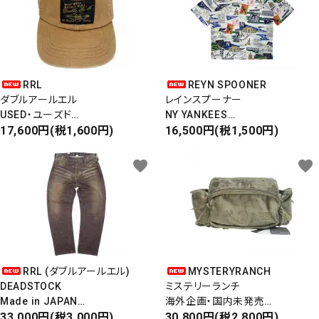
RRL
REYN SPOONER
ダブルアールエル
レインスプーナー
USED・ユーズド
NY YANKEES
6PANEL CAP
17,600円(税1,600円)
ニューヨークヤンキース
16,500円(税1,500円)
6パネルキャップ
S/S ALOHA SHIRT
favorite
favorite
RRL (ダブルアールエル)
MYSTERYRANCH
DEADSTOCK
ミステリーランチ
Made in JAPAN
海外企画・国内未発売
DAMAGE DENIM PANTS
33,000円(税3,000円)
WAIST BAG
30,800円(税2,800円)