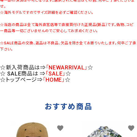
等一部の決済は不可となります。選択された場合はその旨、何卒ご了承くださいま
せ。
☆海外モデルですのでサイズ詳細を必ずご確認ください。
☆当店の商品は全て海外直営店等で直接買付けた正規品(新品）です。偽物、コピ
ー商品等一切ございませんのでご安心してお求めください。
☆SALE商品の交換、返品は不良品、欠品を除き全てお断りいたします。何卒ご了承
下さい。
☆新入荷商品は⇒
「NEWARRIVAL」
☆
☆ SALE商品は ⇒
「SALE」
☆
☆トップページ⇒
「HOME」
☆
おすすめ商品
favorite
favorite