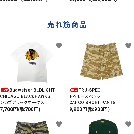
ダメージデニムパンツ
ウエストバッグ
売れ筋商品
favorite
favorite
Budweiser BUDLIGHT
TRU-SPEC
CHICAGO BLACKHAWKS
トゥルースペック
シカゴブラックホークス
CARGO SHORT PANTS
半袖Tシャツ
7,700円(税700円)
カーゴショートパンツ
9,900円(税900円)
DEADSTOCK/Made in USA
RIPSTOP
タイガーカモ
favorite
favorite