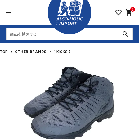
0
menu
favorite_border
shopping_cart
search
TOP
>
OTHER BRANDS
>
【 KICKS 】