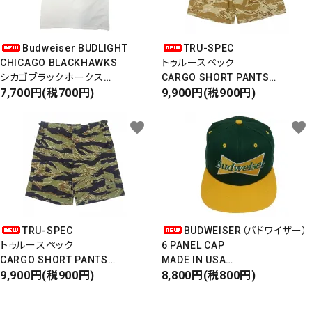
Budweiser BUDLIGHT
TRU-SPEC
CHICAGO BLACKHAWKS
トゥルースペック
シカゴブラックホークス
CARGO SHORT PANTS
半袖Tシャツ
7,700円(税700円)
カーゴショートパンツ
9,900円(税900円)
DEADSTOCK/Made in USA
RIPSTOP
タイガーカモ
favorite
favorite
TRU-SPEC
BUDWEISER（バドワイザー）
トゥルースペック
6 PANEL CAP
CARGO SHORT PANTS
MADE IN USA
カーゴショートパンツ
9,900円(税900円)
Front Design
8,800円(税800円)
RIPSTOP
DEADSTOCK
タイガーカモ