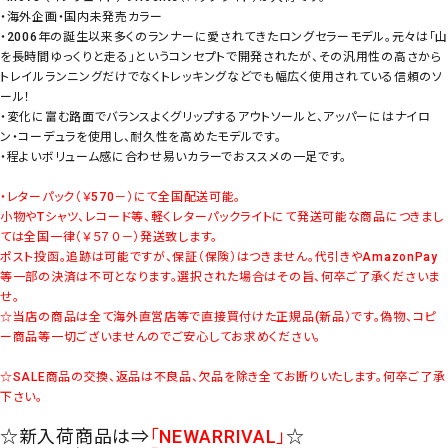
・海外企画・国内未発売カラー
・2006年の誕生以来多くのランナーに愛されてきたロングセラーモデル。元々は「
を長時間ゆっくりと走る」というコンセプトで開発されたが、その汎用性の高さから
トレイルランニングだけでなくトレッキングなどでも幅広く使用されている信頼のソ
ール！
・変化に富む路面でバランスよくグリップするアウトソールと、アッパーにはナイロ
ン・コーデュラを使用し、耐久性を高めたモデルです。
・程よいボリューム感に合わせ易いカラーでおススメの一足です。
・レターパック（￥570－）にて全国配送可能。
小物やTシャツ、レコード等、軽くレターパックライトにて発送可能な商品につきまし
ては全国一律（￥５７０－）発送致します。
ポスト投函。追跡は可能ですが、保証（保険）はつきません。代引きやAmazonPay
等一部の決済は不可となります。選択された場合はその旨、何卒ご了承くださいま
せ。
☆当店の商品は全て海外直営店等で直接買付けた正規品(新品）です。偽物、コピ
ー商品等一切ございませんのでご安心してお求めください。
☆SALE商品の交換、返品は不良品、欠品を除き全てお断りいたします。何卒ご了承
下さい。
☆新入荷商品は⇒
「NEWARRIVAL」
☆