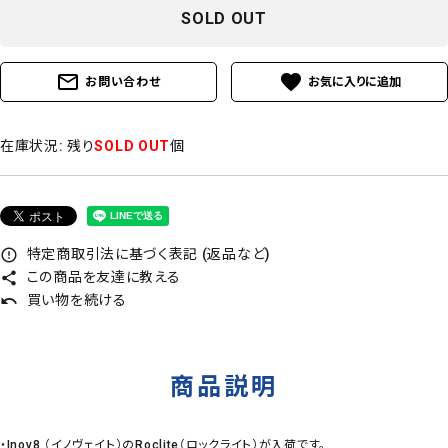
SOLD OUT
mail_outline
favorite
お問い合わせ
在庫状況:
残り
SOLD OUT
個
特定商取引法に基づく表記 (返品など)
error_outline
この商品を友達に教える
share
買い物を続ける
undo
商品説明
・Inov8 （イノヴェイト）のRoclite（ロックライト）が入荷です。