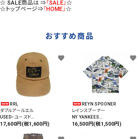
☆ SALE商品は ⇒
「SALE」
☆
☆トップページ⇒
「HOME」
☆
おすすめ商品
favorite
favorite
RRL
REYN SPOONER
ダブルアールエル
レインスプーナー
USED・ユーズド
NY YANKEES
6PANEL CAP
17,600円(税1,600円)
ニューヨークヤンキース
16,500円(税1,500円)
6パネルキャップ
S/S ALOHA SHIRT