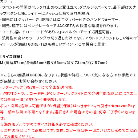
カラー。
・フロントの開閉はベルクロ止めの比翼仕立て、ダブルジッパーです。最下部はスナ
ップボタン仕様。ライナーはメッシュ仕様で蒸れを解消。
・胸元にはジッパー付き、腹部にはロゴジッパー付きのハンドウォーマー。
・胸元、脇下にはベンチレーターでJACKET内の快適な環境を作ります。
・フード、裾にドローコードがあり、袖はベルクロでサイズ調整可能。
・汎用性の高いカラーリングの切り返しだけでなく、アウトドアブランドらしい等のデ
ィテールが満載！GORE-TEXも嬉しいポイント！この機会に是非！
【サイズ詳細】
M (肩幅57cm/身幅58cm/着丈63cm/背丈73cm/袖丈57cm）
※こちらの商品はUSEDになります。状態や詳細について気になる方はお手数です
が店舗までお問い合わせください。
・レターパック（￥570－）にて全国配送可能。
小物やTシャツ、レコード等、軽くレターパックライトにて発送可能な商品につきまし
ては全国一律（￥５７０－）発送致します。
ポスト投函。追跡は可能ですが、保証（保険）はつきません。代引きやAmazonPay
等一部の決済は不可となります。選択された場合はその旨、何卒ご了承くださいま
せ。
☆海外モデルですのでサイズ詳細を必ずご確認ください。
☆当店の商品は全て正規品です。偽物、コピー商品等一切ございませんのでご安心
してお求めください。