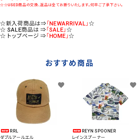
☆☆USED商品の交換、返品は全てお断りいたします。何卒ご了承下さい。
☆新入荷商品は⇒
「NEWARRIVAL」
☆
☆ SALE商品は ⇒
「SALE」
☆
☆ トップページ ⇒
「HOME」
☆
おすすめ商品
favorite
favorite
RRL
REYN SPOONER
ダブルアールエル
レインスプーナー