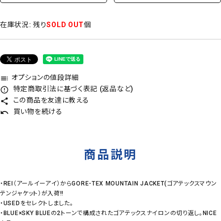
在庫状況:
残り
SOLD OUT
個
オプションの値段詳細
toc
特定商取引法に基づく表記 (返品など)
error_outline
この商品を友達に教える
share
買い物を続ける
undo
商品説明
・REI（アールイーアイ）からGORE-TEX MOUNTAIN JACKET(ゴアテックスマウン
テンジャケット）が入荷!!
・USEDをセレクトしました。
・BLUE×SKY BLUEの2トーンで構成されたゴアテックスナイロンの切り返し。NICE