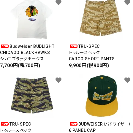
favorite
favorite
Budweiser BUDLIGHT
TRU-SPEC
CHICAGO BLACKHAWKS
トゥルースペック
シカゴブラックホークス
CARGO SHORT PANTS
半袖Tシャツ
7,700円(税700円)
カーゴショートパンツ
9,900円(税900円)
DEADSTOCK/Made in USA
RIPSTOP
タイガーカモ
favorite
favorite
TRU-SPEC
BUDWEISER（バドワイザー）
トゥルースペック
6 PANEL CAP