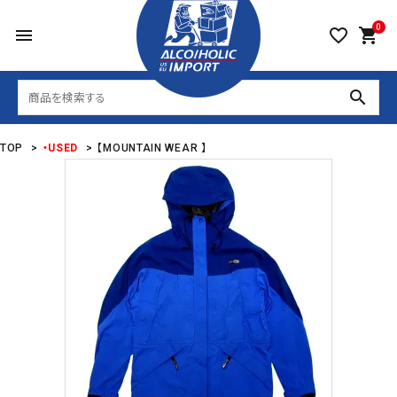
0
menu
favorite_border
shopping_cart
search
TOP
>
・USED
>
【MOUNTAIN WEAR 】