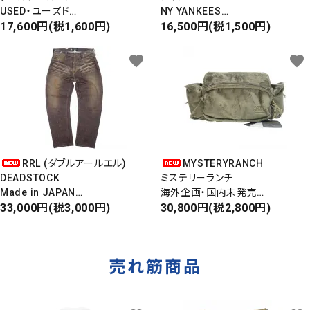
USED・ユーズド
NY YANKEES
6PANEL CAP
17,600円(税1,600円)
ニューヨークヤンキース
16,500円(税1,500円)
6パネルキャップ
S/S ALOHA SHIRT
favorite
favorite
RRL (ダブルアールエル)
MYSTERYRANCH
DEADSTOCK
ミステリーランチ
Made in JAPAN
海外企画・国内未発売
DAMAGE DENIM PANTS
33,000円(税3,000円)
WAIST BAG
30,800円(税2,800円)
ダメージデニムパンツ
ウエストバッグ
売れ筋商品