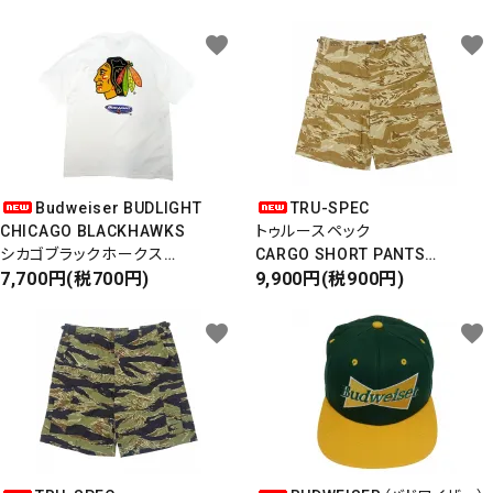
favorite
favorite
Budweiser BUDLIGHT
TRU-SPEC
CHICAGO BLACKHAWKS
トゥルースペック
シカゴブラックホークス
CARGO SHORT PANTS
半袖Tシャツ
7,700円(税700円)
カーゴショートパンツ
9,900円(税900円)
DEADSTOCK/Made in USA
RIPSTOP
タイガーカモ
favorite
favorite