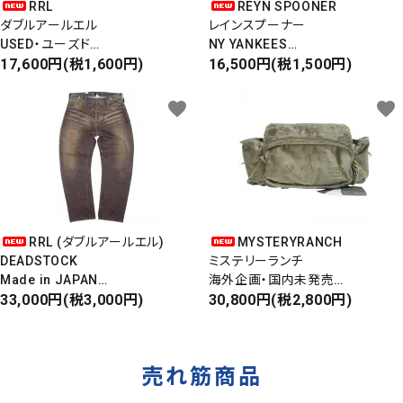
RRL
REYN SPOONER
ダブルアールエル
レインスプーナー
USED・ユーズド
NY YANKEES
6PANEL CAP
17,600円(税1,600円)
ニューヨークヤンキース
16,500円(税1,500円)
6パネルキャップ
S/S ALOHA SHIRT
favorite
favorite
RRL (ダブルアールエル)
MYSTERYRANCH
DEADSTOCK
ミステリーランチ
Made in JAPAN
海外企画・国内未発売
DAMAGE DENIM PANTS
33,000円(税3,000円)
WAIST BAG
30,800円(税2,800円)
ダメージデニムパンツ
ウエストバッグ
売れ筋商品