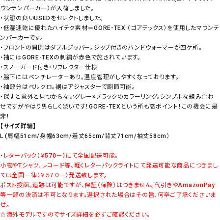
ウンテンパーカー）が入荷しました。
・状態の良いUSEDをセレクトしました。
・低湿速乾に優れたハイテク素材＝GORE-TEX （ゴアテックス）を使用したマウンテ
ンパーカーです。
・フロントの開閉はダブルジッパー。ジップ付きのハンドウォーマーが四ケ所。
・袖にはGORE-TEXの刺繍が赤色で施されています。
・スノーガード付き・リフレクター仕様
・脇下にはベンチレーターあり。温度管理がしやすくなっております。
・袖部分はベルクロ。裾はアジャスターで調節可能。
・探すと意外と見つからないグレー×ブラックのカラーリング。シンプルな組み合わ
せですがやはり男らしく渋いです！GORE-TEXという所も高ポイント！この機会に是
非！
【サイズ詳細】
L (肩幅51cm/身幅63cm/着丈65cm/背丈71cm/袖丈58cm）
・レターパック（￥570－）にて全国配送可能。
小物やTシャツ、レコード等、軽くレターパックライトにて発送可能な商品につきまし
ては全国一律（￥５７０－）発送致します。
ポスト投函。追跡は可能ですが、保証（保険）はつきません。代引きやAmazonPay
等一部の決済は不可となります。選択された場合はその旨、何卒ご了承くださいま
せ。
☆海外モデルですのでサイズ詳細を必ずご確認ください。