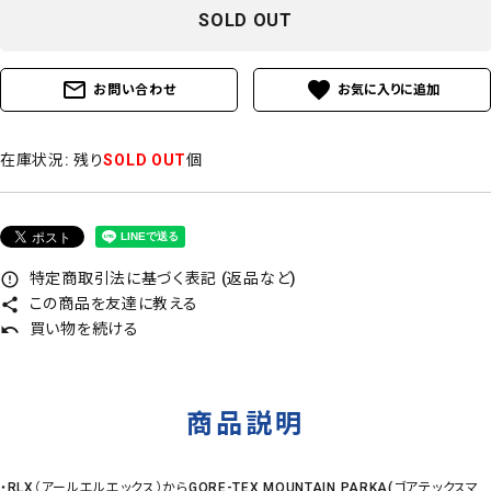
SOLD OUT
mail_outline
favorite
お問い合わせ
在庫状況:
残り
SOLD OUT
個
特定商取引法に基づく表記 (返品など)
error_outline
この商品を友達に教える
share
買い物を続ける
undo
商品説明
・RLX（アールエルエックス）からGORE-TEX MOUNTAIN PARKA(ゴアテックスマ