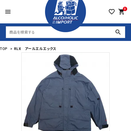
0
menu
favorite_border
shopping_cart
search
TOP
>
RLX アールエルエックス