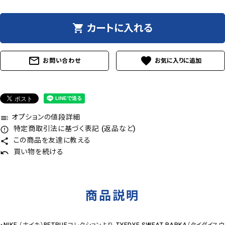
shopping_cart
カートに入れる
mail_outline
favorite
お問い合わせ
オプションの値段詳細
toc
特定商取引法に基づく表記 (返品など)
error_outline
この商品を友達に教える
share
買い物を続ける
undo
商品説明
・NIKE （ナイキ）BETRUEコレクションより、TYEDYE SWEAT PARKA（タイダイスウ