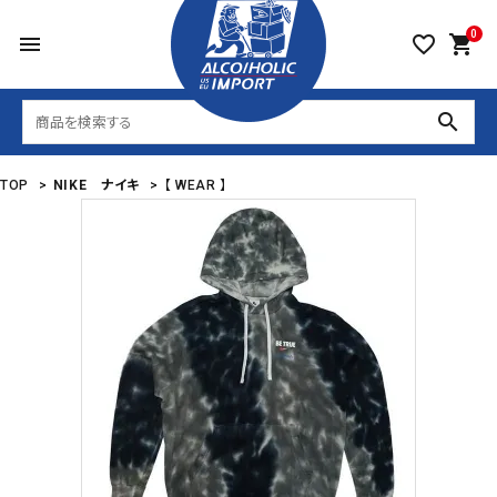
0
menu
favorite_border
shopping_cart
search
TOP
>
NIKE ナイキ
>
【 WEAR 】