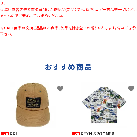
せ。
☆海外直営店等で直接買付けた正規品(新品）です。偽物、コピー商品等一切ござい
ませんのでご安心してお求めください。
☆SALE商品の交換、返品は不良品、欠品を除き全てお断りいたします。何卒ご了承
下さい。
おすすめ商品
favorite
favorite
RRL
REYN SPOONER