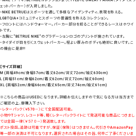
ェットパーカー）が入荷しました。
・NIKE BETRUEはスポーツを通して多様なアイデンティティ、表現を称える。
LGBTQIA+コミュニティとスポーツの普遍性を称えるコレクション。
・フロントにはハンドウォーマー。パーカー部分を絞ることができるレースはホワイ
トです。
・左胸に"BETRUE NIKE"のグラデーションロゴのプリントが施されています。
・タイダイが目を引くスウェットパーカー。程よい厚みのボディも絶妙に良いです。こ
の機会に是非!!
【サイズ詳細】
M (肩幅49cm/身幅57cm/着丈62cm/背丈72cm/袖丈630cm)
L (肩幅51cm/身幅62cm/着丈62cm/背丈72cm/袖丈60cm)
XL (肩幅52cm/身幅66cm/着丈65cm/背丈74cm/袖丈61cm)
※こちらの商品はUSEDになります。詳細お伝えしますので気になる方は当方まで
ご確認の上、御購入下さい。
・レターパック（￥570－）にて全国配送可能。
小物やTシャツ、レコード等、軽くレターパックライトにて発送可能な商品につきまし
ては全国一律（￥５７０－）発送致します。
ポスト投函。追跡は可能ですが、保証（保険）はつきません。代引きやAmazonPay
等一部の決済は不可となります。選択された場合はその旨、何卒ご了承くださいま