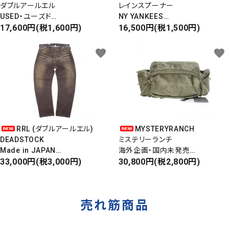
ダブルアールエル
レインスプーナー
USED・ユーズド
NY YANKEES
6PANEL CAP
17,600円(税1,600円)
ニューヨークヤンキース
16,500円(税1,500円)
6パネルキャップ
S/S ALOHA SHIRT
favorite
favorite
RRL (ダブルアールエル)
MYSTERYRANCH
DEADSTOCK
ミステリーランチ
Made in JAPAN
海外企画・国内未発売
DAMAGE DENIM PANTS
33,000円(税3,000円)
WAIST BAG
30,800円(税2,800円)
ダメージデニムパンツ
ウエストバッグ
売れ筋商品