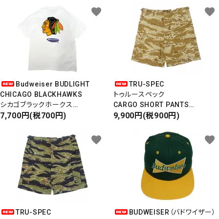
favorite
favorite
Budweiser BUDLIGHT
TRU-SPEC
CHICAGO BLACKHAWKS
トゥルースペック
シカゴブラックホークス
CARGO SHORT PANTS
半袖Tシャツ
7,700円(税700円)
カーゴショートパンツ
9,900円(税900円)
DEADSTOCK/Made in USA
RIPSTOP
タイガーカモ
favorite
favorite
TRU-SPEC
BUDWEISER（バドワイザー）