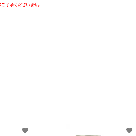
卒ご了承くださいませ。
favorite
favorite