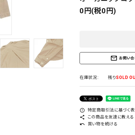
0円(税0円)
mail_outline
お問い合
在庫状況:
残り
SOLD O
特定商取引法に基づく表記
error_outline
この商品を友達に教える
share
買い物を続ける
undo