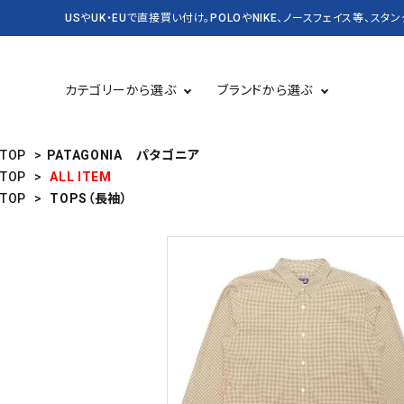
USやUK・EUで直接買い付け。POLOやNIKE、ノースフェイス等、スタ
カテゴリーから選ぶ
ブランドから選ぶ
TOP
>
PATAGONIA パタゴニア
TOP
>
ALL ITEM
TOP
>
TOPS（長袖）
TOPS 長袖
USED
TOPS 半袖
CASSETTE＆CD
BAG&PACK
RUGBY
KICKS スニーカー・靴
DENIM&SUPPLY
バッグ・かばん
CARHARTT
Champion
SALE セール
NEW&VINTAGE POLO
KANGOL
LEVI'S
OLD SPICE
PATAGONIA
STUSSY
Timberland