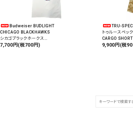
Budweiser BUDLIGHT
TRU-SPE
CHICAGO BLACKHAWKS
トゥルースペッ
シカゴブラックホークス
CARGO SHORT
半袖Tシャツ
7,700円(税700円)
カーゴショート
9,900円(税9
DEADSTOCK/Made in USA
RIPSTOP
タイガーカモ