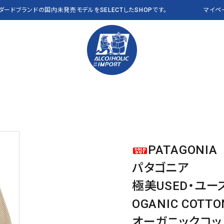
ンダードブランドの国内未発売モデルをSELECTしたSHOPです。
マイペ
PANTS パンツ
Polo Ralph Lauren
VEST ベスト
RLX
OTHER その他
THE NORTH FACE
CAP キャップ
Abercrombie & Fitch
a
PATAGONIA
Clarks
J CREW
パタゴニア
NEW&VINTAGE​ THE
ALL ITEMS 全商品
L.L.Bean USA
NAUTICA
NORTH FACE
極美USED・ユー
PENDLETON
Reyn Spooner
OGANIC COTTON
VANS
OTHER BRANDS
オーガニックコッ