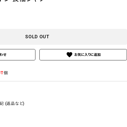
SOLD OUT
favorite
わせ
UT
個
 (返品など)