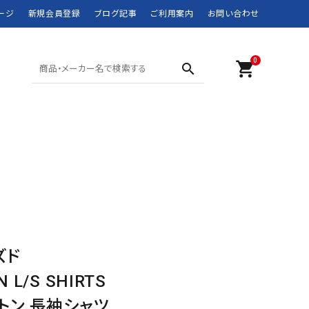
ージ
新規会員登録
ブログ記事
ご利用案内
お問い合わせ
0
shopping_cart
search
SHORTS ショーツ
POLO SPORT
SWIM WEAR 水着
RRL
MOUNTAIN WEAR
didas
DOWN JACKET
Barbour
マウンテンウェア
ダウンジャケット
JANSPORT
JUNK FOOD
NEW BALANCE
NIKE
ズド
ROTHCO
SPIEWAK
 L/S SHIRTS
トン 長袖シャツ