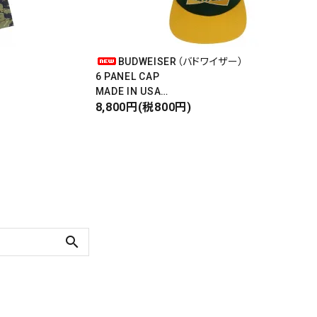
BUDWEISER（バドワイザー）
6 PANEL CAP
MADE IN USA
Front Design
8,800円(税800円)
DEADSTOCK
search