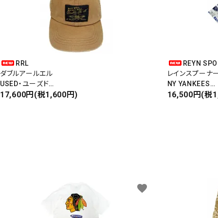
RRL
REYN SP
ダブルアールエル
レインスプーナ
USED・ユーズド
NY YANKEES
6PANEL CAP
17,600円(税1,600円)
ニューヨークヤ
16,500円(税1
6パネルキャップ
S/S ALOHA SH
favorite