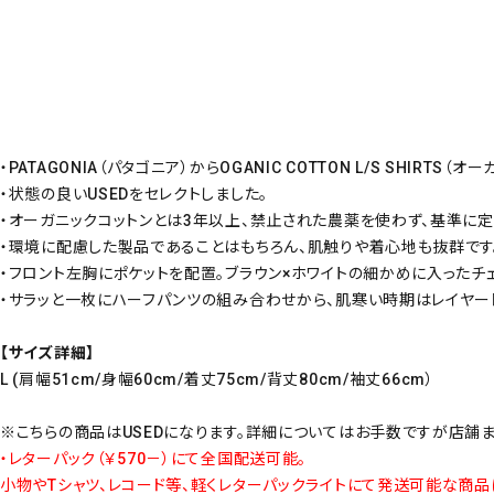
・PATAGONIA（パタゴニア）からOGANIC COTTON L/S SHIR
・状態の良いUSEDをセレクトしました。
・オーガニックコットンとは3年以上、禁止された農薬を使わず、基準に
・環境に配慮した製品であることはもちろん、肌触りや着心地も抜群です
・フロント左胸にポケットを配置。ブラウン×ホワイトの細かめに入ったチ
・サラッと一枚にハーフパンツの組み合わせから、肌寒い時期はレイヤー
【サイズ詳細】
L (肩幅51cm/身幅60cm/着丈75cm/背丈80cm/袖丈66cm）
※こちらの商品はUSEDになります。詳細についてはお手数ですが店舗
・レターパック（￥570－）にて全国配送可能。
小物やTシャツ、レコード等、軽くレターパックライトにて発送可能な商品