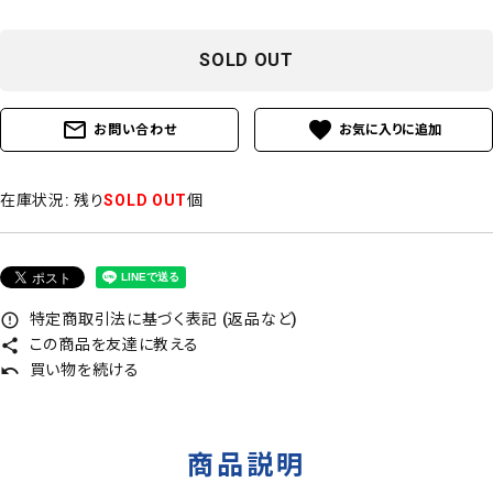
SOLD OUT
mail_outline
favorite
お問い合わせ
在庫状況:
残り
SOLD OUT
個
特定商取引法に基づく表記 (返品など)
error_outline
この商品を友達に教える
share
買い物を続ける
undo
商品説明