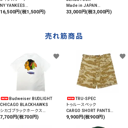
NY YANKEES
Made in JAPAN
ニューヨークヤンキース
16,500円(税1,500円)
DAMAGE DENIM PANTS
33,000円(税3,000円)
S/S ALOHA SHIRT
ダメージデニムパンツ
売れ筋商品
favorite
favorite
Budweiser BUDLIGHT
TRU-SPEC
CHICAGO BLACKHAWKS
トゥルースペック
シカゴブラックホークス
CARGO SHORT PANTS
半袖Tシャツ
7,700円(税700円)
カーゴショートパンツ
9,900円(税900円)
DEADSTOCK/Made in USA
RIPSTOP