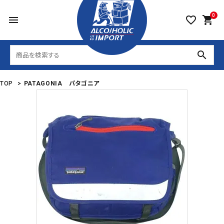
0
menu
favorite_border
shopping_cart
search
TOP
>
PATAGONIA パタゴニア