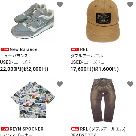
favorite
favorite
New Balance
RRL
ニューバランス
ダブルアールエル
USED・ユーズド
USED・ユーズド
Made In England
22,000円(税2,000円)
6PANEL CAP
17,600円(税1,600円)
M1500
6パネルキャップ
favorite
favorite
REYN SPOONER
RRL (ダブルアールエル)
レインスプーナー
DEADSTOCK