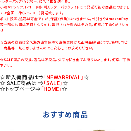
・レターパック（￥570－）にて全国配送可能。
小物やTシャツ、レコード等、軽くレターパックライトにて発送可能な商品につきまし
ては全国一律（￥５７０－）発送致します。
ポスト投函。追跡は可能ですが、保証（保険）はつきません。代引きやAmazonPay
等一部の決済は不可となります。選択された場合はその旨、何卒ご了承くださいま
せ。
☆当店の商品は全て海外直営店等で直接買付けた正規品(新品）です。偽物、コピ
ー商品等一切ございませんのでご安心してお求めください。
☆SALE商品の交換、返品は不良品、欠品を除き全てお断りいたします。何卒ご了承
下さい。
☆新入荷商品は⇒
「NEWARRIVAL」
☆
☆ SALE商品は ⇒
「SALE」
☆
☆トップページ⇒
「HOME」
☆
おすすめ商品