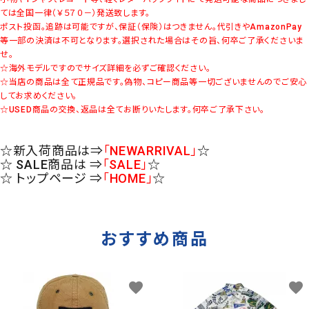
ては全国一律（￥５７０－）発送致します。
ポスト投函。追跡は可能ですが、保証（保険）はつきません。代引きやAmazonPay
等一部の決済は不可となります。選択された場合はその旨、何卒ご了承くださいま
せ。
☆海外モデルですのでサイズ詳細を必ずご確認ください。
☆当店の商品は全て正規品です。偽物、コピー商品等一切ございませんのでご安心
してお求めください。
☆USED商品の交換、返品は全てお断りいたします。何卒ご了承下さい。
☆新入荷商品は⇒
「NEWARRIVAL」
☆
☆ SALE商品は ⇒
「SALE」
☆
☆ トップページ ⇒
「HOME」
☆
おすすめ商品
favorite
favorite