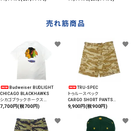
ダメージデニムパンツ
ウエストバッグ
売れ筋商品
favorite
favorite
Budweiser BUDLIGHT
TRU-SPEC
CHICAGO BLACKHAWKS
トゥルースペック
シカゴブラックホークス
CARGO SHORT PANTS
半袖Tシャツ
7,700円(税700円)
カーゴショートパンツ
9,900円(税900円)
DEADSTOCK/Made in USA
RIPSTOP
タイガーカモ
favorite
favorite