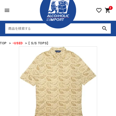
0
menu
favorite_border
shopping_cart
search
TOP
>
・USED
>
【 S/S TOPS】