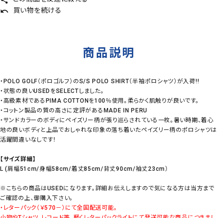
買い物を続ける
undo
商品説明
・POLO GOLF（ポロゴルフ）のS/S POLO SHIRT（半袖ポロシャツ）が入荷!!
・状態の良いUSEDをSELECTしました。
・高級素材であるPIMA COTTONを100％使用。柔らかく肌触りが良いです。
・コットン製品の質の高さに定評があるMADE IN PERU
・サンドカラーのボディにペイズリー柄が張り巡らされている一枚。暑い時期、着心
地の良いボディと上品でおしゃれな印象の落ち着いたペイズリー柄のポロシャツは
活躍間違いなしです！
【サイズ詳細】
L (肩幅51cm/身幅58cm/着丈85cm/背丈90cm/袖丈23cm）
※こちらの商品はUSEDになります。詳細お伝えしますので気になる方は当方まで
ご確認の上、御購入下さい。
・レターパック（￥570－）にて全国配送可能。
小物やTシャツ、レコード等、軽くレターパックライトにて発送可能な商品につきまし