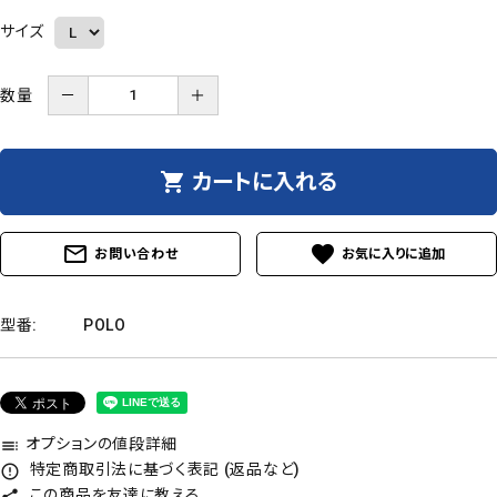
サイズ
数量
－
＋
shopping_cart
カートに入れる
mail_outline
favorite
お問い合わせ
型番:
POLO
オプションの値段詳細
toc
特定商取引法に基づく表記 (返品など)
error_outline
この商品を友達に教える
share