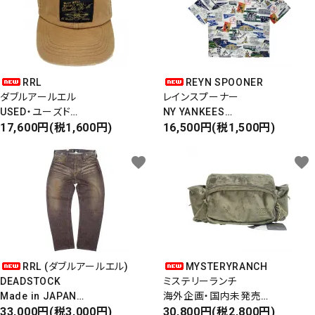
RRL
REYN SPOONER
ダブルアールエル
レインスプーナー
USED・ユーズド
NY YANKEES
6PANEL CAP
17,600円(税1,600円)
ニューヨークヤンキース
16,500円(税1,500円)
6パネルキャップ
S/S ALOHA SHIRT
favorite
favorite
RRL (ダブルアールエル)
MYSTERYRANCH
DEADSTOCK
ミステリーランチ
Made in JAPAN
海外企画・国内未発売
DAMAGE DENIM PANTS
33,000円(税3,000円)
WAIST BAG
30,800円(税2,800円)