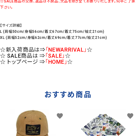
☆SALE商品の交換、返品は不良品、欠品を除き全てお断りいたします。何卒ご了承
下さい。
【サイズ詳細】
L (肩幅50cm/身幅56cm/着丈67cm/着丈75cm/袖丈21cm)
XL (肩幅52cm/身幅62cm/着丈69cm/着丈77cm/袖丈21cm)
☆新入荷商品は⇒
「NEWARRIVAL」
☆
☆ SALE商品は ⇒
「SALE」
☆
☆ トップページ ⇒
「HOME」
☆
おすすめ商品
favorite
favorite