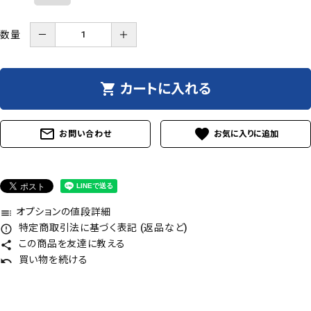
数量
－
＋
shopping_cart
カートに入れる
mail_outline
favorite
お問い合わせ
オプションの値段詳細
toc
特定商取引法に基づく表記 (返品など)
error_outline
この商品を友達に教える
share
買い物を続ける
undo