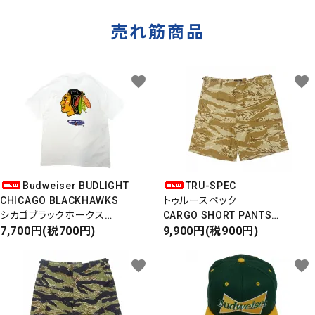
売れ筋商品
favorite
favorite
Budweiser BUDLIGHT
TRU-SPEC
CHICAGO BLACKHAWKS
トゥルースペック
シカゴブラックホークス
CARGO SHORT PANTS
半袖Tシャツ
7,700円(税700円)
カーゴショートパンツ
9,900円(税900円)
DEADSTOCK/Made in USA
RIPSTOP
タイガーカモ
favorite
favorite