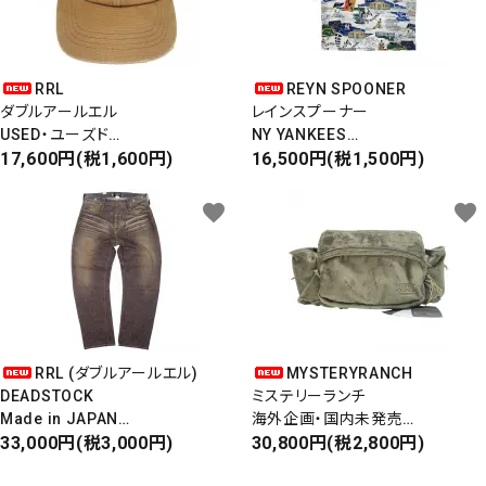
RRL
REYN SPOONER
ダブルアールエル
レインスプーナー
USED・ユーズド
NY YANKEES
6PANEL CAP
17,600円(税1,600円)
ニューヨークヤンキース
16,500円(税1,500円)
6パネルキャップ
S/S ALOHA SHIRT
favorite
favorite
RRL (ダブルアールエル)
MYSTERYRANCH
DEADSTOCK
ミステリーランチ
Made in JAPAN
海外企画・国内未発売
DAMAGE DENIM PANTS
33,000円(税3,000円)
WAIST BAG
30,800円(税2,800円)
ダメージデニムパンツ
ウエストバッグ