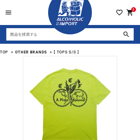
0
menu
favorite_border
shopping_cart
search
TOP
>
OTHER BRANDS
>
【 TOPS S/S 】