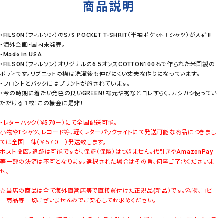
商品説明
・FILSON（フィルソン）のS/S POCKET T-SHRIT（半袖ポケットＴシャツ）が入荷!!
・海外企画・国内未発売。
・Made in USA
・FILSON（フィルソン）オリジナルの6.5オンスCOTTON100％で作られた米国製の
ボディです。リブニットの襟は洗濯後も伸びにくい丈夫な作りになっています。
・フロントとバックにはプリントが施されています。
・今の時期に着たい発色の良いGREEN！襟元や裾などヨレずらく、ガシガシ使ってい
ただける１枚！この機会に是非！
・レターパック（￥570－）にて全国配送可能。
小物やTシャツ、レコード等、軽くレターパックライトにて発送可能な商品につきまし
ては全国一律（￥５７０－）発送致します。
ポスト投函。追跡は可能ですが、保証（保険）はつきません。代引きやAmazonPay
等一部の決済は不可となります。選択された場合はその旨、何卒ご了承くださいま
せ。
☆当店の商品は全て海外直営店等で直接買付けた正規品(新品）です。偽物、コピ
ー商品等一切ございませんのでご安心してお求めください。