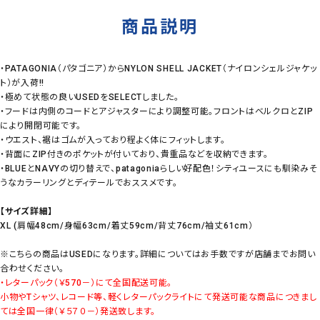
商品説明
・PATAGONIA（パタゴニア）からNYLON SHELL JACKET（ナイロンシェルジャケッ
ト）が入荷!!
・極めて状態の良いUSEDをSELECTしました。
・フードは内側のコードとアジャスターにより調整可能。フロントはベルクロとZIP
により開閉可能です。
・ウエスト、裾はゴムが入っており程よく体にフィットします。
・背面にZIP付きのポケットが付いており、貴重品などを収納できます。
・BLUEとNAVYの切り替えで、patagoniaらしい好配色！シティユースにも馴染みそ
うなカラーリングとディテールでおススメです。
【サイズ詳細】
XL (肩幅48cm/身幅63cm/着丈59cm/背丈76cm/袖丈61cm）
※こちらの商品はUSEDになります。詳細についてはお手数ですが店舗までお問い
合わせください。
・レターパック（￥570－）にて全国配送可能。
小物やTシャツ、レコード等、軽くレターパックライトにて発送可能な商品につきまし
ては全国一律（￥５７０－）発送致します。