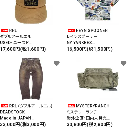
RRL
REYN SPOONER
ダブルアールエル
レインスプーナー
USED・ユーズド
NY YANKEES
6PANEL CAP
17,600円(税1,600円)
ニューヨークヤンキース
16,500円(税1,500円)
6パネルキャップ
S/S ALOHA SHIRT
favorite
favorite
RRL (ダブルアールエル)
MYSTERYRANCH
DEADSTOCK
ミステリーランチ
Made in JAPAN
海外企画・国内未発売
DAMAGE DENIM PANTS
33,000円(税3,000円)
WAIST BAG
30,800円(税2,800円)