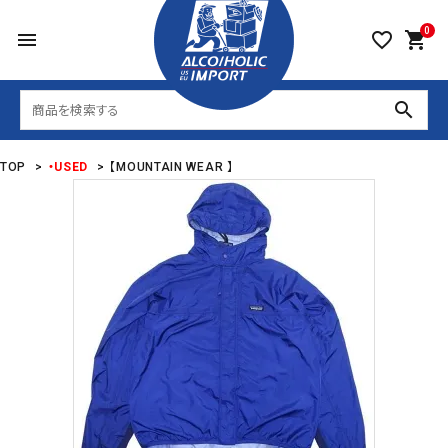
0
menu
favorite_border
shopping_cart
search
TOP
>
・USED
>
【MOUNTAIN WEAR 】