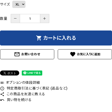
サイズ
数量
－
＋
shopping_cart
カートに入れる
mail_outline
favorite
お問い合わせ
オプションの値段詳細
toc
特定商取引法に基づく表記 (返品など)
error_outline
この商品を友達に教える
share
買い物を続ける
undo