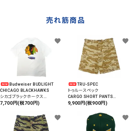
ダメージデニムパンツ
ウエストバッグ
売れ筋商品
favorite
favorite
Budweiser BUDLIGHT
TRU-SPEC
CHICAGO BLACKHAWKS
トゥルースペック
シカゴブラックホークス
CARGO SHORT PANTS
半袖Tシャツ
7,700円(税700円)
カーゴショートパンツ
9,900円(税900円)
DEADSTOCK/Made in USA
RIPSTOP
タイガーカモ
favorite
favorite