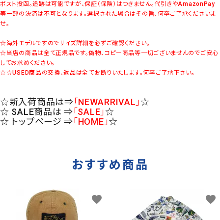
ポスト投函。追跡は可能ですが、保証（保険）はつきません。代引きやAmazonPay
等一部の決済は不可となります。選択された場合はその旨、何卒ご了承くださいま
せ。
☆海外モデルですのでサイズ詳細を必ずご確認ください。
☆当店の商品は全て正規品です。偽物、コピー商品等一切ございませんのでご安心
してお求めください。
☆☆USED商品の交換、返品は全てお断りいたします。何卒ご了承下さい。
☆新入荷商品は⇒
「NEWARRIVAL」
☆
☆ SALE商品は ⇒
「SALE」
☆
☆ トップページ ⇒
「HOME」
☆
おすすめ商品
favorite
favorite