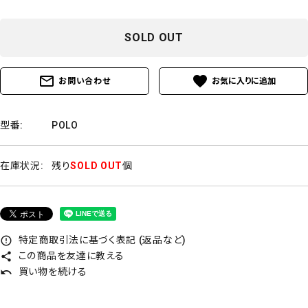
SOLD OUT
mail_outline
favorite
お問い合わせ
型番:
POLO
在庫状況:
残り
SOLD OUT
個
特定商取引法に基づく表記 (返品など)
error_outline
この商品を友達に教える
share
買い物を続ける
undo