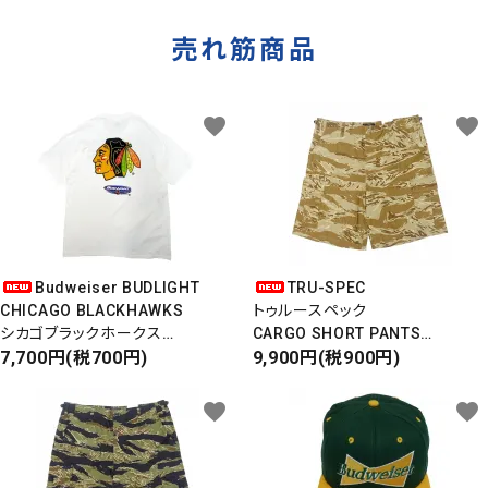
売れ筋商品
favorite
favorite
Budweiser BUDLIGHT
TRU-SPEC
CHICAGO BLACKHAWKS
トゥルースペック
シカゴブラックホークス
CARGO SHORT PANTS
半袖Tシャツ
7,700円(税700円)
カーゴショートパンツ
9,900円(税900円)
DEADSTOCK/Made in USA
RIPSTOP
タイガーカモ
favorite
favorite