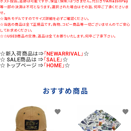
ポスト投函。追跡は可能ですが、保証（保険）はつきません。代引きやAmazonPay
等一部の決済は不可となります。選択された場合はその旨、何卒ご了承くださいま
せ。
☆海外モデルですのでサイズ詳細を必ずご確認ください。
☆当店の商品は全て正規品です。偽物、コピー商品等一切ございませんのでご安心
してお求めください。
☆☆USED商品の交換、返品は全てお断りいたします。何卒ご了承下さい。
☆新入荷商品は⇒
「NEWARRIVAL」
☆
☆ SALE商品は ⇒
「SALE」
☆
☆ トップページ ⇒
「HOME」
☆
おすすめ商品
favorite
favorite