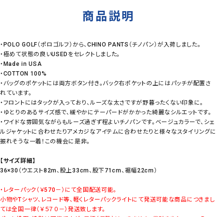
商品説明
・POLO GOLF（ポロゴルフ）から、CHINO PANTS（チノパン）が入荷しました。
・極めて状態の良いUSEDをセレクトしました。
・Made in USA
・COTTON 100%
・バッグのポケットには両方ボタン付き。バック右ポケットの上にはパッチが配置さ
れています。
・フロントにはタックが入っており、ルーズな太さですが野暮ったくない印象に。
・ゆとりのあるサイズ感で、緩やかにテーパードがかかった綺麗なシルエットです。
・ワイドな雰囲気ながらもルーズ過ぎず程よいチノパンです。ベージュカラーで、シェ
ルジャケットに合わせたりアメカジなアイテムに合わせたりと様々なスタイリングに
振れそうな一着！この機会に是非。
【サイズ詳細】
36×30（ウエスト82m、股上33cm、股下71cm、裾幅22cm）
・レターパック（￥570－）にて全国配送可能。
小物やTシャツ、レコード等、軽くレターパックライトにて発送可能な商品につきまし
ては全国一律（￥５７０－）発送致します。