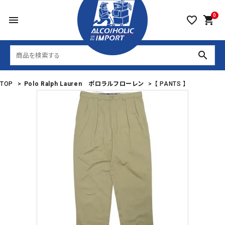
0
menu
favorite_border
shopping_cart
search
TOP
>
Polo Ralph Lauren ポロラルフローレン
>
【 PANTS 】