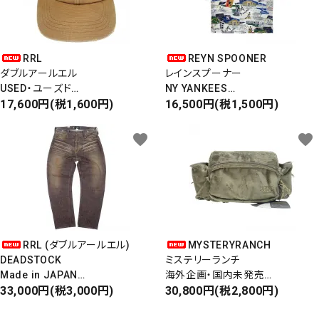
RRL
REYN SPOONER
ダブルアールエル
レインスプーナー
USED・ユーズド
NY YANKEES
6PANEL CAP
17,600円(税1,600円)
ニューヨークヤンキース
16,500円(税1,500円)
6パネルキャップ
S/S ALOHA SHIRT
favorite
favorite
RRL (ダブルアールエル)
MYSTERYRANCH
DEADSTOCK
ミステリーランチ
Made in JAPAN
海外企画・国内未発売
DAMAGE DENIM PANTS
33,000円(税3,000円)
WAIST BAG
30,800円(税2,800円)
ダメージデニムパンツ
ウエストバッグ