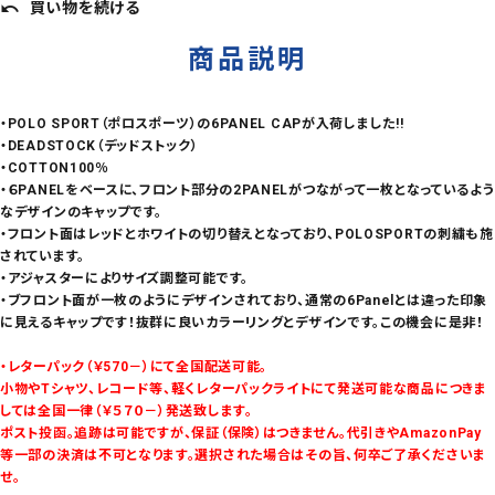
買い物を続ける
undo
商品説明
・POLO SPORT（ポロスポーツ）の6PANEL CAPが入荷しました!!
・DEADSTOCK（デッドストック）
・COTTON100％
・６PANELをベースに、フロント部分の2PANELがつながって一枚となっているよう
なデザインのキャップです。
・フロント面はレッドとホワイトの切り替えとなっており、POLOSPORTの刺繍も施
されています。
・アジャスターによりサイズ調整可能です。
・ブフロント面が一枚のようにデザインされており、通常の6Panelとは違った印象
に見えるキャップです！抜群に良いカラーリングとデザインです。この機会に是非！
・レターパック（￥570－）にて全国配送可能。
小物やTシャツ、レコード等、軽くレターパックライトにて発送可能な商品につきま
しては全国一律（￥５７０－）発送致します。
ポスト投函。追跡は可能ですが、保証（保険）はつきません。代引きやAmazonPay
等一部の決済は不可となります。選択された場合はその旨、何卒ご了承くださいま
せ。