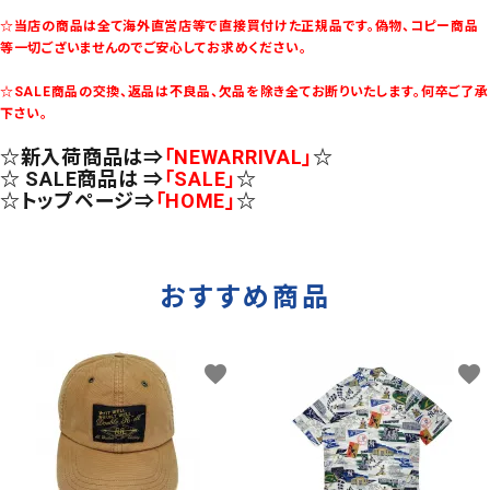
☆当店の商品は全て海外直営店等で直接買付けた正規品です。偽物、コピー商品
等一切ございませんのでご安心してお求めください。
☆SALE商品の交換、返品は不良品、欠品を除き全てお断りいたします。何卒ご了承
下さい。
☆新入荷商品は⇒
「NEWARRIVAL」
☆
☆ SALE商品は ⇒
「SALE」
☆
☆トップページ⇒
「HOME」
☆
おすすめ商品
favorite
favorite