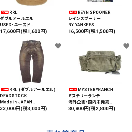
RRL
REYN SPOONER
ダブルアールエル
レインスプーナー
USED・ユーズド
NY YANKEES
6PANEL CAP
17,600円(税1,600円)
ニューヨークヤンキース
16,500円(税1,500円)
6パネルキャップ
S/S ALOHA SHIRT
favorite
favorite
RRL (ダブルアールエル)
MYSTERYRANCH
DEADSTOCK
ミステリーランチ
Made in JAPAN
海外企画・国内未発売
DAMAGE DENIM PANTS
33,000円(税3,000円)
WAIST BAG
30,800円(税2,800円)
ダメージデニムパンツ
ウエストバッグ