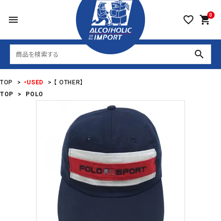
0
menu
favorite_border
shopping_cart
search
TOP
>
・USED
>
【 OTHER】
TOP
>
POLO