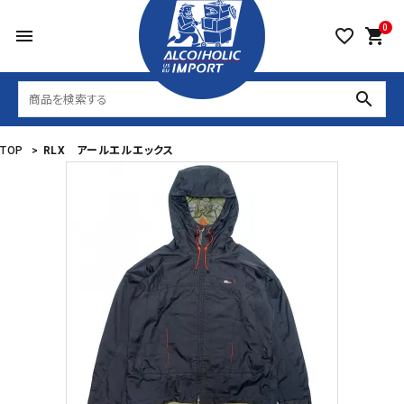
0
menu
favorite_border
shopping_cart
search
TOP
>
RLX アールエルエックス