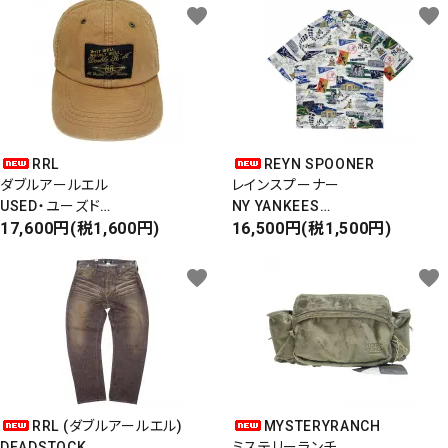
favorite
favorite
RRL
REYN SPOONER
ダブルアールエル
レインスプーナー
USED・ユーズド
NY YANKEES
6PANEL CAP
17,600円(税1,600円)
ニューヨークヤンキース
16,500円(税1,500円)
6パネルキャップ
S/S ALOHA SHIRT
favorite
favorite
RRL (ダブルアールエル)
MYSTERYRANCH
DEADSTOCK
ミステリーランチ