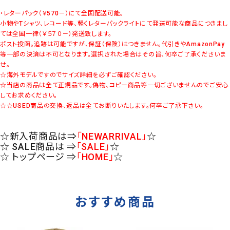
・レターパック（￥570－）にて全国配送可能。
小物やTシャツ、レコード等、軽くレターパックライトにて発送可能な商品につきまし
ては全国一律（￥５７０－）発送致します。
ポスト投函。追跡は可能ですが、保証（保険）はつきません。代引きやAmazonPay
等一部の決済は不可となります。選択された場合はその旨、何卒ご了承くださいま
せ。
☆海外モデルですのでサイズ詳細を必ずご確認ください。
☆当店の商品は全て正規品です。偽物、コピー商品等一切ございませんのでご安心
してお求めください。
☆☆USED商品の交換、返品は全てお断りいたします。何卒ご了承下さい。
☆新入荷商品は⇒
「NEWARRIVAL」
☆
☆ SALE商品は ⇒
「SALE」
☆
☆ トップページ ⇒
「HOME」
☆
おすすめ商品