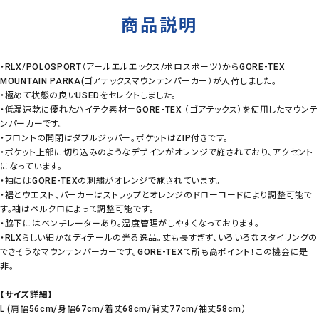
商品説明
・RLX/POLOSPORT（アールエルエックス/ポロスポーツ）からGORE-TEX
MOUNTAIN PARKA(ゴアテックスマウンテンパーカー）が入荷しました。
・極めて状態の良いUSEDをセレクトしました。
・低湿速乾に優れたハイテク素材＝GORE-TEX （ゴアテックス）を使用したマウンテ
ンパーカーです。
・フロントの開閉はダブルジッパー。ポケットはZIP付きです。
・ポケット上部に切り込みのようなデザインがオレンジで施されており、アクセント
になっています。
・袖にはGORE-TEXの刺繍がオレンジで施されています。
・裾とウエスト、パーカーはストラップとオレンジのドローコードにより調整可能で
す。袖はベルクロによって調整可能です。
・脇下にはベンチレーターあり。温度管理がしやすくなっております。
・RLXらしい細かなディテールの光る逸品。丈も長すぎず、いろいろなスタイリングの
できそうなマウンテンパーカーです。GORE-TEXて所も高ポイント！この機会に是
非。
【サイズ詳細】
L (肩幅56cm/身幅67cm/着丈68cm/背丈77cm/袖丈58cm）