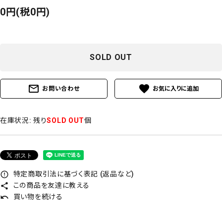
0円(税0円)
SOLD OUT
mail_outline
favorite
お問い合わせ
在庫状況:
残り
SOLD OUT
個
特定商取引法に基づく表記 (返品など)
error_outline
この商品を友達に教える
share
買い物を続ける
undo