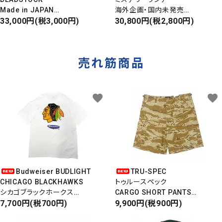
Made in JAPAN
海外企画・国内未発売
DAMAGE DENIM PANTS
33,000円(税3,000円)
WAIST BAG
30,800円(税2,800円)
ダメージデニムパンツ
ウエストバッグ
売れ筋商品
favorite
favorite
Budweiser BUDLIGHT
TRU-SPEC
CHICAGO BLACKHAWKS
トゥルースペック
シカゴブラックホークス
CARGO SHORT PANTS
半袖Tシャツ
7,700円(税700円)
カーゴショートパンツ
9,900円(税900円)
DEADSTOCK/Made in USA
RIPSTOP