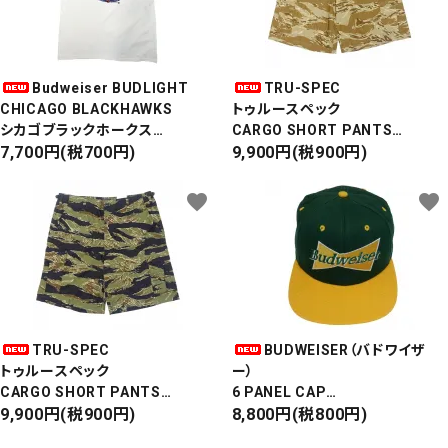
Budweiser BUDLIGHT
TRU-SPEC
CHICAGO BLACKHAWKS
トゥルースペック
シカゴブラックホークス
CARGO SHORT PANTS
半袖Tシャツ
7,700円(税700円)
カーゴショートパンツ
9,900円(税900円)
DEADSTOCK/Made in USA
RIPSTOP
タイガーカモ
favorite
favorite
TRU-SPEC
BUDWEISER（バドワイザ
トゥルースペック
ー）
CARGO SHORT PANTS
6 PANEL CAP
カーゴショートパンツ
9,900円(税900円)
MADE IN USA
8,800円(税800円)
RIPSTOP
Front Design