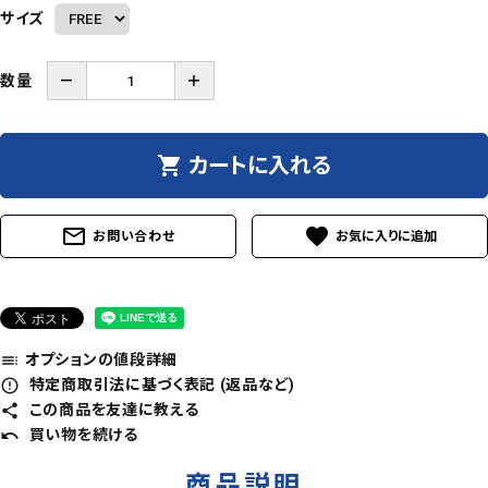
サイズ
数量
－
＋
shopping_cart
カートに入れる
mail_outline
favorite
お問い合わせ
オプションの値段詳細
toc
特定商取引法に基づく表記 (返品など)
error_outline
この商品を友達に教える
share
買い物を続ける
undo
商品説明