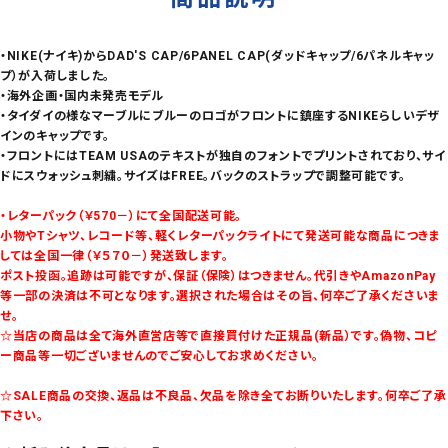
・NIKE(ナイキ)からDAD'S CAP/6PANEL CAP(ダッドキャップ/6パネルキャッ
プ）が入荷しました。
・海外企画・国内未発売モデル
・タイダイの様なマーブルにブルーのロゴがフロントに鎮座するNIKEらしいデザ
インのキャップです。
・フロントにはTEAM USAのテキストが独自のフォントでプリントされており、サイ
ドにスウォッシュ刺繍。サイズはFREE。バックのストラップで調整可能です。
・レターパック（￥570－）にて全国配送可能。
小物やTシャツ、レコード等、軽くレターパックライトにて発送可能な商品につきま
しては全国一律（￥５７０－）発送致します。
ポスト投函。追跡は可能ですが、保証（保険）はつきません。代引きやAmazonPay
等一部の決済は不可となります。選択された場合はその旨、何卒ご了承くださいま
せ。
☆当店の商品は全て海外直営店等で直接買付けた正規品(新品）です。偽物、コピ
ー商品等一切ございませんのでご安心してお求めください。
☆SALE商品の交換、返品は不良品、欠品を除き全てお断りいたします。何卒ご了承
下さい。