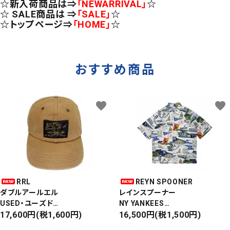
☆新入荷商品は⇒
「NEWARRIVAL」
☆
☆ SALE商品は ⇒
「SALE」
☆
☆トップページ⇒
「HOME」
☆
おすすめ商品
favorite
favorite
RRL
REYN SPOONER
ダブルアールエル
レインスプーナー
USED・ユーズド
NY YANKEES
6PANEL CAP
17,600円(税1,600円)
ニューヨークヤンキース
16,500円(税1,500円)
6パネルキャップ
S/S ALOHA SHIRT