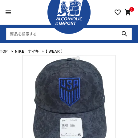
0
menu
favorite_border
shopping_cart
search
TOP
>
NIKE ナイキ
>
【 WEAR 】