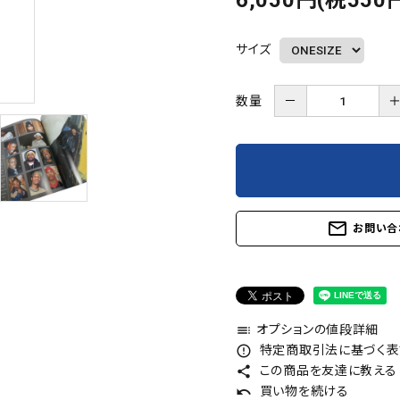
6,050円(税550
サイズ
数量
－
mail_outline
お問い合
オプションの値段詳細
toc
特定商取引法に基づく表記
error_outline
この商品を友達に教える
share
買い物を続ける
undo