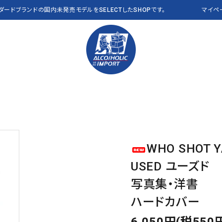
ンダードブランドの国内未発売モデルをSELECTしたSHOPです。
マイペ
PANTS パンツ
Polo Ralph Lauren
VEST ベスト
RLX
OTHER その他
THE NORTH FACE
CAP キャップ
Abercrombie & Fitch
a
WHO SHOT Y
Clarks
J CREW
USED ユーズド
NEW&VINTAGE​ THE
ALL ITEMS 全商品
L.L.Bean USA
NAUTICA
NORTH FACE
写真集・洋書
PENDLETON
Reyn Spooner
ハードカバー
VANS
OTHER BRANDS