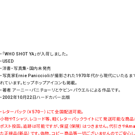
・「WHO SHOT YA」が入荷しました。
・USED
・洋書・写真集・国内未発売
・写真家Ernie Paniccioliが撮影された1970年代から現代
れています。ヒップホップアイコンも掲載。
・著者 アーニー・パニチョーリとケビン・パウエルによる作品です。
・2002年10月22日ハードカバー出版
・レターパック（￥570－）にて全国配送可能。
小物やTシャツ、レコード等、軽くレターパックライトにて発送可能な商品
ポスト投函。追跡は可能ですが、保証（保険）はつきません。代引きやAm
た正規品(新品）です。偽物、コピー商品等一切ございませんのでご安心し