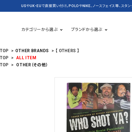
USやUK・EUで直接買い付け。POLOやNIKE、ノースフェイス等、スタ
カテゴリーから選ぶ
ブランドから選ぶ
TOP
>
OTHER BRANDS
>
【 OTHERS 】
TOP
>
ALL ITEM
TOP
>
OTHER（その他）
TOPS 長袖
USED
TOPS 半袖
CASSETTE＆CD
BAG&PACK
RUGBY
KICKS スニーカー・靴
DENIM&SUPPLY
バッグ・かばん
CARHARTT
Champion
SALE セール
NEW&VINTAGE POLO
KANGOL
LEVI'S
OLD SPICE
PATAGONIA
STUSSY
Timberland