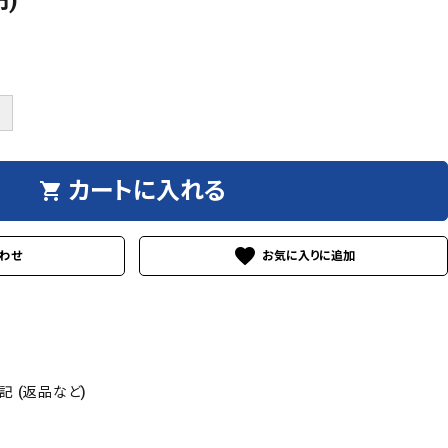
円)
＋
カートに入れる
shopping_cart
favorite
わせ
 (返品など)