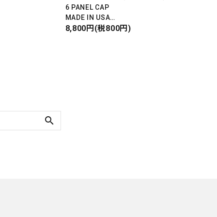
6 PANEL CAP
MADE IN USA
Front Design
8,800円(税800円)
DEADSTOCK
search