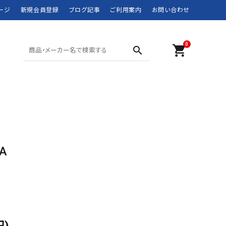
ージ
新規会員登録
ブログ記事
ご利用案内
お問い合わせ
0
shopping_cart
search
SHORTS ショーツ
POLO SPORT
SWIM WEAR 水着
RRL
MOUNTAIN WEAR
didas
DOWN JACKET
Barbour
A
マウンテンウェア
ダウンジャケット
JANSPORT
JUNK FOOD
NEW BALANCE
NIKE
ROTHCO
SPIEWAK