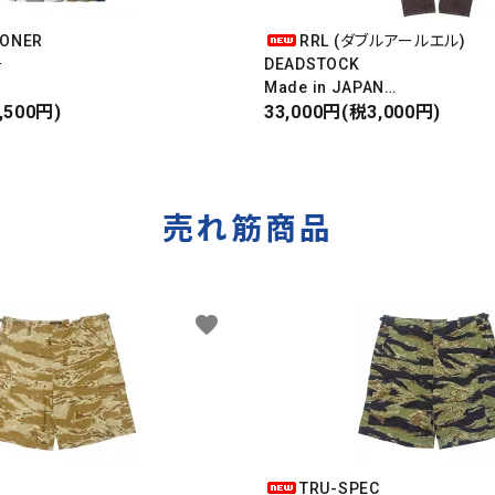
OONER
RRL (ダブルアールエル)
ー
DEADSTOCK
Made in JAPAN
ンキース
,500円)
DAMAGE DENIM PANTS
33,000円(税3,000円)
IRT
ダメージデニムパンツ
売れ筋商品
favorite
C
TRU-SPEC