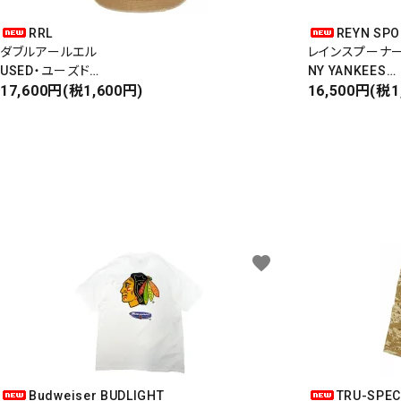
RRL
REYN SP
ダブルアールエル
レインスプーナ
USED・ユーズド
NY YANKEES
6PANEL CAP
17,600円(税1,600円)
ニューヨークヤ
16,500円(税1
6パネルキャップ
S/S ALOHA SH
favorite
Budweiser BUDLIGHT
TRU-SPE