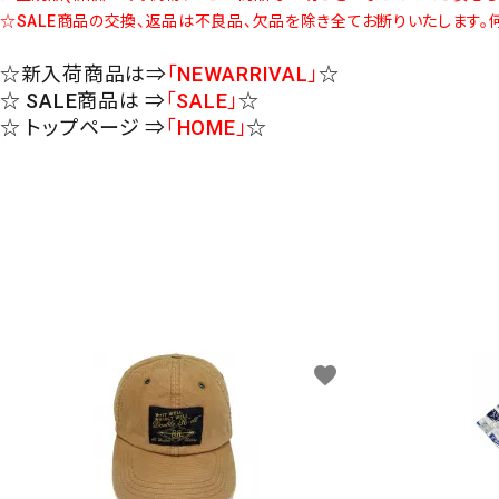
☆SALE商品の交換、返品は不良品、欠品を除き全てお断りいたします。
☆新入荷商品は⇒
「NEWARRIVAL」
☆
☆ SALE商品は ⇒
「SALE」
☆
☆ トップページ ⇒
「HOME」
☆
favorite