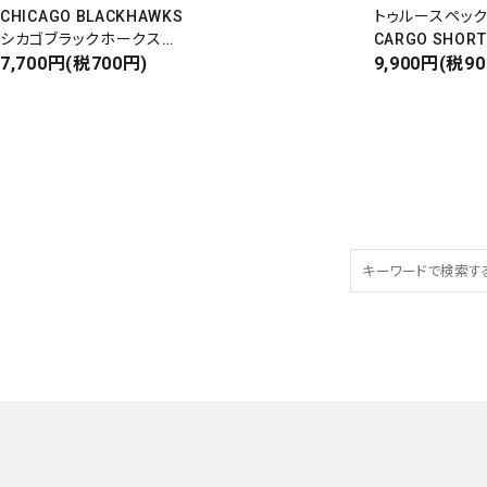
CHICAGO BLACKHAWKS
トゥルースペッ
シカゴブラックホークス
CARGO SHORT
半袖Tシャツ
7,700円(税700円)
カーゴショート
9,900円(税9
DEADSTOCK/Made in USA
RIPSTOP
タイガーカモ