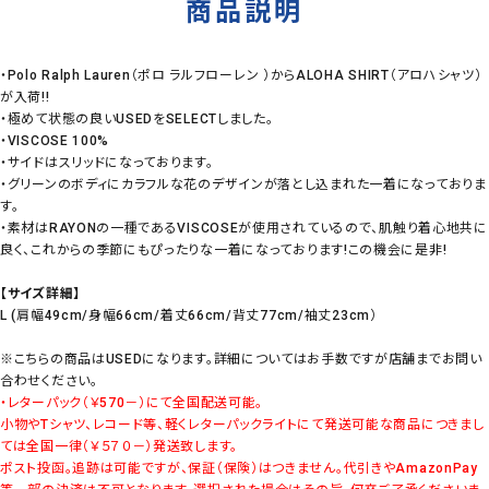
商品説明
・Polo Ralph Lauren（ポロ ラルフローレン ）からALOHA SHIRT（アロハシャツ）
が入荷!!
・極めて状態の良いUSEDをSELECTしました。
・VISCOSE 100%
・サイドはスリッドになっております。
・グリーンのボディにカラフルな花のデザインが落とし込まれた一着になっておりま
す。
・素材はRAYONの一種であるVISCOSEが使用されているので、肌触り着心地共に
良く、これからの季節にもぴったりな一着になっております!この機会に是非!
【サイズ詳細】
L (肩幅49cm/身幅66cm/着丈66cm/背丈77cm/袖丈23cm）
※こちらの商品はUSEDになります。詳細についてはお手数ですが店舗までお問い
合わせください。
・レターパック（￥570－）にて全国配送可能。
小物やTシャツ、レコード等、軽くレターパックライトにて発送可能な商品につきまし
ては全国一律（￥５７０－）発送致します。
ポスト投函。追跡は可能ですが、保証（保険）はつきません。代引きやAmazonPay