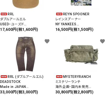
RRL
REYN SPOONER
ダブルアールエル
レインスプーナー
USED・ユーズド
NY YANKEES
6PANEL CAP
17,600円(税1,600円)
ニューヨークヤンキース
16,500円(税1,500円)
6パネルキャップ
S/S ALOHA SHIRT
favorite
favorite
RRL (ダブルアールエル)
MYSTERYRANCH
DEADSTOCK
ミステリーランチ
Made in JAPAN
海外企画・国内未発売
DAMAGE DENIM PANTS
33,000円(税3,000円)
WAIST BAG
30,800円(税2,800円)
ダメージデニムパンツ
ウエストバッグ