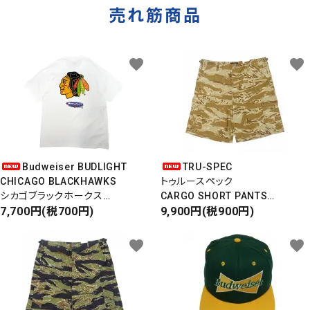
売れ筋商品
favorite
favorite
Budweiser BUDLIGHT
TRU-SPEC
CHICAGO BLACKHAWKS
トゥルースペック
シカゴブラックホークス
CARGO SHORT PANTS
半袖Tシャツ
7,700円(税700円)
カーゴショートパンツ
9,900円(税900円)
DEADSTOCK/Made in USA
RIPSTOP
タイガーカモ
favorite
favorite