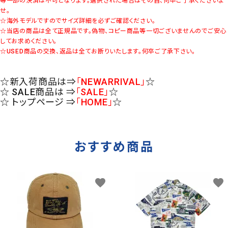
等一部の決済は不可となります。選択された場合はその旨、何卒ご了承くださいま
せ。
☆海外モデルですのでサイズ詳細を必ずご確認ください。
☆当店の商品は全て正規品です。偽物、コピー商品等一切ございませんのでご安心
してお求めください。
☆USED商品の交換、返品は全てお断りいたします。何卒ご了承下さい。
☆新入荷商品は⇒
「NEWARRIVAL」
☆
☆ SALE商品は ⇒
「SALE」
☆
☆ トップページ ⇒
「HOME」
☆
おすすめ商品
favorite
favorite