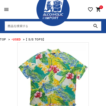
0
menu
favorite_border
shopping_cart
search
TOP
>
・USED
>
【 S/S TOPS】