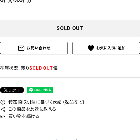
SOLD OUT
mail_outline
favorite
お問い合わせ
在庫状況:
残り
SOLD OUT
個
特定商取引法に基づく表記 (返品など)
error_outline
この商品を友達に教える
share
買い物を続ける
undo