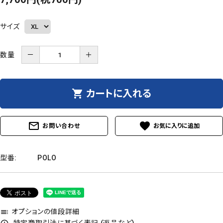
サイズ
数量
－
＋
shopping_cart
カートに入れる
mail_outline
favorite
お問い合わせ
型番:
POLO
オプションの値段詳細
toc