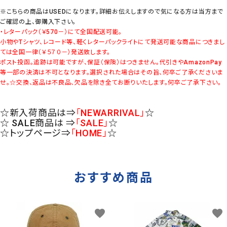
※こちらの商品はUSEDになります。詳細お伝えしますので気になる方は当方まで
ご確認の上、御購入下さい。
・レターパック（￥570－）にて全国配送可能。
小物やTシャツ、レコード等、軽くレターパックライトにて発送可能な商品につきまし
ては全国一律（￥５７０－）発送致します。
ポスト投函。追跡は可能ですが、保証（保険）はつきません。代引きやAmazonPay
等一部の決済は不可となります。選択された場合はその旨、何卒ご了承くださいま
せ。
☆交換、返品は不良品、欠品を除き全てお断りいたします。何卒ご了承下さい。
☆新入荷商品は⇒
「NEWARRIVAL」
☆
☆ SALE商品は ⇒
「SALE」
☆
☆トップページ⇒
「HOME」
☆
おすすめ商品
favorite
favorite