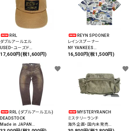
RRL
REYN SPOONER
ダブルアールエル
レインスプーナー
USED・ユーズド
NY YANKEES
6PANEL CAP
17,600円(税1,600円)
ニューヨークヤンキース
16,500円(税1,500円)
6パネルキャップ
S/S ALOHA SHIRT
favorite
favorite
RRL (ダブルアールエル)
MYSTERYRANCH
DEADSTOCK
ミステリーランチ
Made in JAPAN
海外企画・国内未発売
DAMAGE DENIM PANTS
33,000円(税3,000円)
WAIST BAG
30,800円(税2,800円)