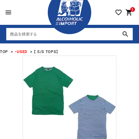
0
menu
favorite_border
shopping_cart
search
TOP
>
・USED
>
【 S/S TOPS】