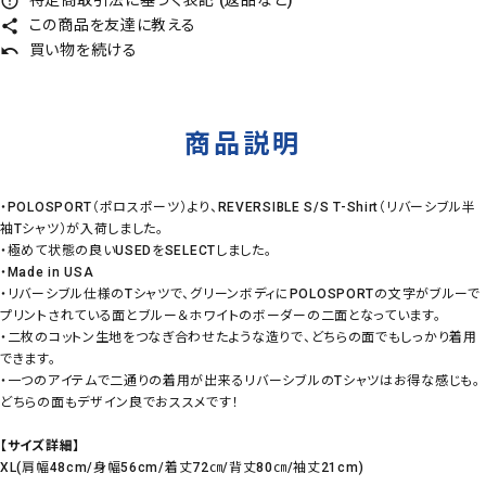
特定商取引法に基づく表記 (返品など)
error_outline
この商品を友達に教える
share
買い物を続ける
undo
商品説明
・POLOSPORT（ポロスポーツ）より、REVERSIBLE S/S T-Shirt（リバーシブル半
袖Tシャツ）が入荷しました。
・極めて状態の良いUSEDをSELECTしました。
・Made in USA
・リバーシブル仕様のTシャツで、グリーンボディにPOLOSPORTの文字がブルーで
プリントされている面とブルー＆ホワイトのボーダーの二面となっています。
・二枚のコットン生地をつなぎ合わせたような造りで、どちらの面でもしっかり着用
できます。
・一つのアイテムで二通りの着用が出来るリバーシブルのTシャツはお得な感じも。
どちらの面もデザイン良でおススメです！
【サイズ詳細】
XL(肩幅48cm/身幅56cm/着丈72㎝/背丈80㎝/袖丈21cm)