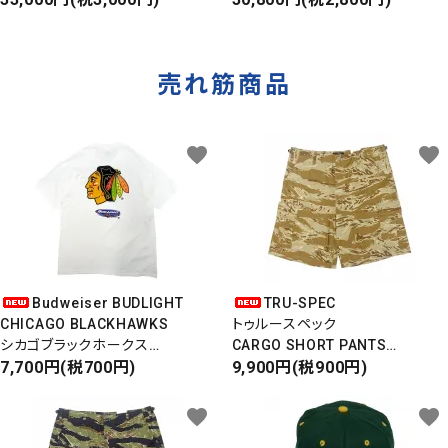
ダメージデニムパンツ
ウエストバッグ
売れ筋商品
favorite
favorite
Budweiser BUDLIGHT
TRU-SPEC
CHICAGO BLACKHAWKS
トゥルースペック
シカゴブラックホークス
CARGO SHORT PANTS
半袖Tシャツ
7,700円(税700円)
カーゴショートパンツ
9,900円(税900円)
DEADSTOCK/Made in USA
RIPSTOP
タイガーカモ
favorite
favorite