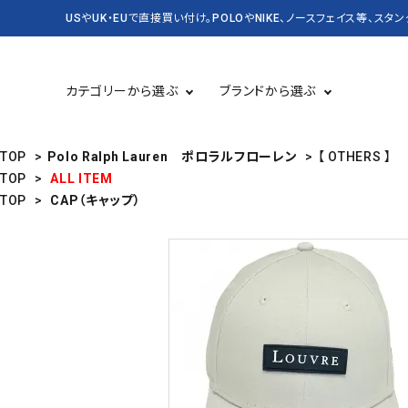
USやUK・EUで直接買い付け。POLOやNIKE、ノースフェイス等、スタ
カテゴリーから選ぶ
ブランドから選ぶ
TOP
>
Polo Ralph Lauren ポロラルフローレン
>
【 OTHERS 】
TOP
>
ALL ITEM
TOP
>
CAP（キャップ）
TOPS 長袖
USED
TOPS 半袖
CASSETTE＆CD
BAG&PACK
RUGBY
KICKS スニーカー・靴
DENIM&SUPPLY
バッグ・かばん
CARHARTT
Champion
SALE セール
NEW&VINTAGE POLO
KANGOL
LEVI'S
OLD SPICE
PATAGONIA
STUSSY
Timberland