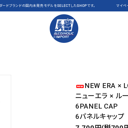
ンダードブランドの国内未発売モデルをSELECTしたSHOPです。
マイペ
PANTS パンツ
Polo Ralph Lauren
VEST ベスト
RLX
OTHER その他
THE NORTH FACE
CAP キャップ
Abercrombie & Fitch
a
NEW ERA × 
Clarks
J CREW
ニューエラ × 
NEW&VINTAGE​ THE
ALL ITEMS 全商品
L.L.Bean USA
NAUTICA
NORTH FACE
6PANEL CAP
PENDLETON
Reyn Spooner
6パネルキャップ
VANS
OTHER BRANDS