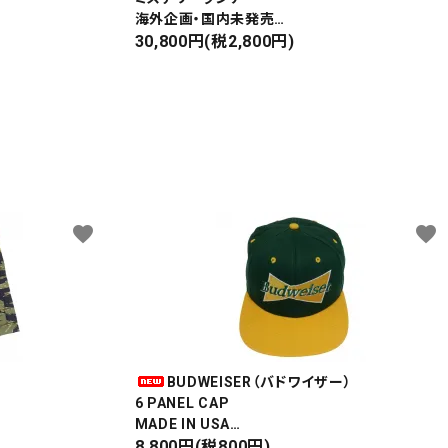
海外企画・国内未発売
WAIST BAG
30,800円(税2,800円)
ウエストバッグ
favorite
favorite
BUDWEISER（バドワイザー）
6 PANEL CAP
MADE IN USA
Front Design
8,800円(税800円)