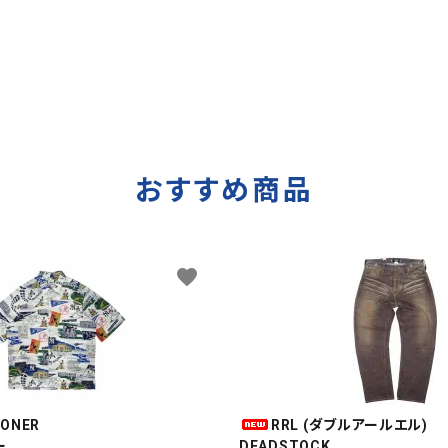
おすすめ商品
favorite
OONER
RRL (ダブルアールエル)
ー
DEADSTOCK