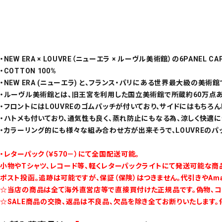
・NEW ERA × LOUVRE（ニューエラ × ルーヴル美術館）の6PANEL C
・COTTON 100%
・NEW ERA (ニューエラ) と、フランス・パリにある世界最大級の美術館
・ルーヴル美術館とは、旧王宮を利用した国立美術館で所蔵約60万点あ
・フロントにはLOUVREのゴムパッチが付いており、サイドにはもちろん
・ハトメも付いており、通気性も良く、蒸れ防止にもなる為、涼しく快適に
・カラーリング的にも様々な組み合わせ方が出来そうで、LOUVREのパ
・レターパック（￥570－）にて全国配送可能。
小物やTシャツ、レコード等、軽くレターパックライトにて発送可能な商品
ポスト投函。追跡は可能ですが、保証（保険）はつきません。代引きやAm
☆当店の商品は全て海外直営店等で直接買付けた正規品です。偽物、コ
☆SALE商品の交換、返品は不良品、欠品を除き全てお断りいたします。