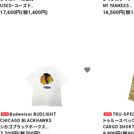
USED・ユーズド
NY YANKEES
6PANEL CAP
17,600円(税1,600円)
ニューヨークヤ
16,500円(税1
6パネルキャップ
S/S ALOHA SH
favorite
Budweiser BUDLIGHT
TRU-SPE
CHICAGO BLACKHAWKS
トゥルースペッ
シカゴブラックホークス
CARGO SHORT
半袖Tシャツ
7,700円(税700円)
カーゴショート
9,900円(税9