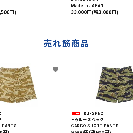
Made in JAPAN
ンキース
,500円)
DAMAGE DENIM PANTS
33,000円(税3,000円)
IRT
ダメージデニムパンツ
売れ筋商品
favorite
C
TRU-SPEC
ク
トゥルースペック
 PANTS
CARGO SHORT PANTS
パンツ
00円)
カーゴショートパンツ
9,900円(税900円)