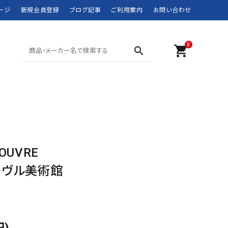
ージ
新規会員登録
ブログ記事
ご利用案内
お問い合わせ
0
shopping_cart
search
SHORTS ショーツ
POLO SPORT
SWIM WEAR 水着
RRL
MOUNTAIN WEAR
didas
DOWN JACKET
Barbour
LOUVRE
マウンテンウェア
ダウンジャケット
JANSPORT
JUNK FOOD
ルーヴル美術館
NEW BALANCE
NIKE
ROTHCO
SPIEWAK