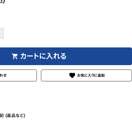
円)
＋
カートに入れる
shopping_cart
favorite
わせ
 (返品など)