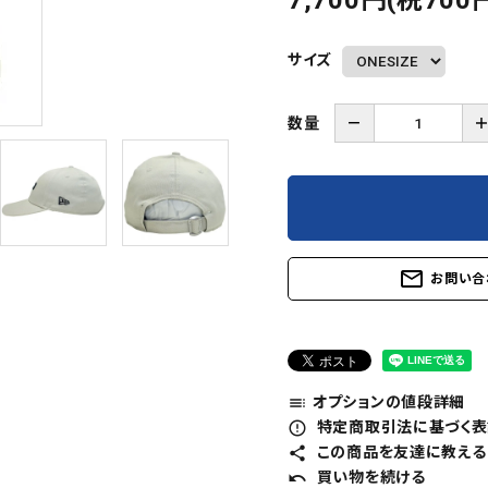
7,700円(税700
サイズ
数量
－
mail_outline
お問い合
オプションの値段詳細
toc
特定商取引法に基づく表記
error_outline
この商品を友達に教える
share
買い物を続ける
undo