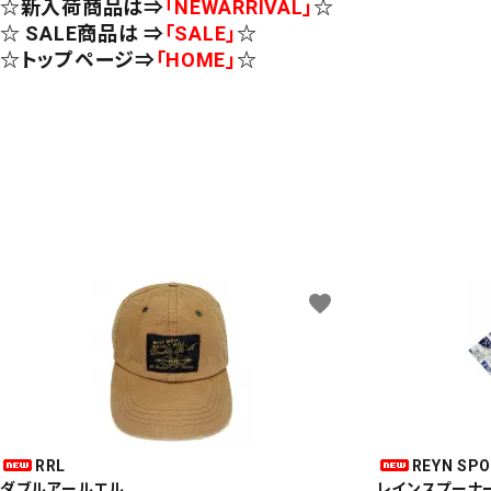
☆新入荷商品は⇒
「NEWARRIVAL」
☆
☆ SALE商品は ⇒
「SALE」
☆
☆トップページ⇒
「HOME」
☆
favorite
RRL
REYN SP
ダブルアールエル
レインスプーナ