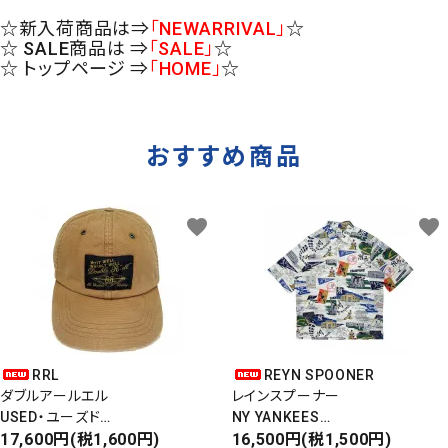
☆新入荷商品は⇒
「NEWARRIVAL」
☆
☆ SALE商品は ⇒
「SALE」
☆
☆ トップページ ⇒
「HOME」
☆
おすすめ商品
favorite
favorite
RRL
REYN SPOONER
ダブルアールエル
レインスプーナー
USED・ユーズド
NY YANKEES
6PANEL CAP
17,600円(税1,600円)
ニューヨークヤンキース
16,500円(税1,500円)