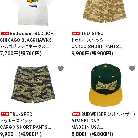
Budweiser BUDLIGHT
TRU-SPEC
CHICAGO BLACKHAWKS
トゥルースペック
シカゴブラックホークス
CARGO SHORT PANTS
半袖Tシャツ
7,700円(税700円)
カーゴショートパンツ
9,900円(税900円)
DEADSTOCK/Made in USA
RIPSTOP
タイガーカモ
favorite
favorite
TRU-SPEC
BUDWEISER（バドワイザー）
トゥルースペック
6 PANEL CAP
CARGO SHORT PANTS
MADE IN USA
カーゴショートパンツ
9,900円(税900円)
Front Design
8,800円(税800円)