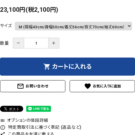
23,100円(税2,100円)
サイズ
数量
－
＋
shopping_cart
カートに入れる
mail_outline
favorite
お問い合わせ
オプションの値段詳細
toc
特定商取引法に基づく表記 (返品など)
error_outline
この商品を友達に教える
share