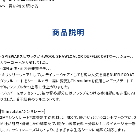
買い物を続ける
undo
商品説明
・SPIEWAKスピワックからWOOL SHAWLCALOR DUFFLECOATウールショール
カラーコートが入荷しました。
・海外企画・国内未発売モデル。
・ミリタリーウェアとしても、デイリーウェアとしても高い人気を誇るDUFFLECOAT
ダッフルコートをショールカラー襟に変更しThinsulateを使用したアップデートモ
デル。シンプルかつ上品に仕上がりました。
・ジッパーをオフセットし、袖の留め部分にはフラップをつける等細部にも非常に拘
りました。若干細身のシルエットです。
[Thinsulate/シンサレート]
3M™シンサレート™高機能中綿素材は、「薄くて、暖かい」というコンセプトの下に、３
Ｍ社が研究･開発した中綿素材で、暖かい防寒衣料＝分厚いというイメージを一新
し、ファッションニーズはもとより、さまざまな生活シーンに幅広く対応します。