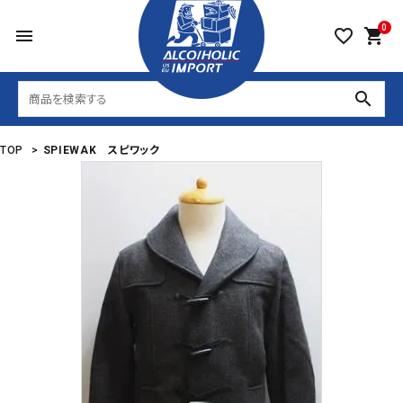
0
menu
favorite_border
shopping_cart
search
TOP
>
SPIEWAK スピワック