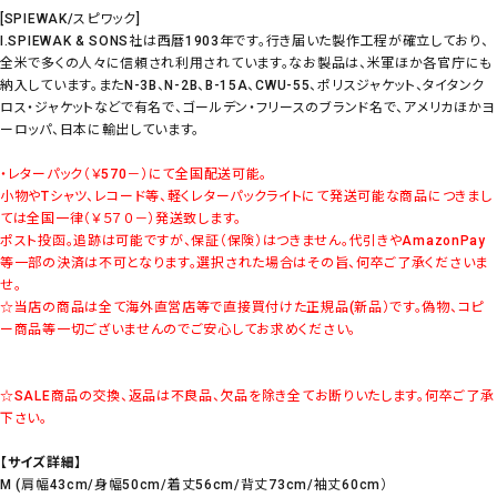
[SPIEWAK/スピワック]
I.SPIEWAK & SONS社は西暦1903年です。行き届いた製作工程が確立しており、
全米で多くの人々に信頼され利用されています。なお製品は、米軍ほか各官庁にも
納入しています。またN-3B、N-2B、B-15A、CWU-55、ポリスジャケット、タイタンク
ロス・ジャケットなどで有名で、ゴールデン・フリースのブランド名で、アメリカほかヨ
ーロッパ、日本に輸出しています。
・レターパック（￥570－）にて全国配送可能。
小物やTシャツ、レコード等、軽くレターパックライトにて発送可能な商品につきまし
ては全国一律（￥５７０－）発送致します。
ポスト投函。追跡は可能ですが、保証（保険）はつきません。代引きやAmazonPay
等一部の決済は不可となります。選択された場合はその旨、何卒ご了承くださいま
せ。
☆当店の商品は全て海外直営店等で直接買付けた正規品(新品）です。偽物、コピ
ー商品等一切ございませんのでご安心してお求めください。
☆SALE商品の交換、返品は不良品、欠品を除き全てお断りいたします。何卒ご了承
下さい。
【サイズ詳細】
M (肩幅43cm/身幅50cm/着丈56cm/背丈73cm/袖丈60cm）