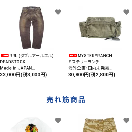
6パネルキャップ
S/S ALOHA SHIRT
favorite
favorite
RRL (ダブルアールエル)
MYSTERYRANCH
DEADSTOCK
ミステリーランチ
Made in JAPAN
海外企画・国内未発売
DAMAGE DENIM PANTS
33,000円(税3,000円)
WAIST BAG
30,800円(税2,800円)
ダメージデニムパンツ
ウエストバッグ
売れ筋商品
favorite
favorite