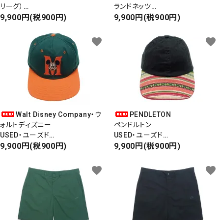
リーグ）
ランドネッツ
L/S PRINT T-SHIRT
9,900円(税900円)
海外企画・国内未発売モデル
9,900円(税900円)
長袖プリントTシャツ
S/S POLO SHRIT
NY GIANTS
半袖ポロシャツ
favorite
favorite
・DEADSTOCK
Walt Disney Company・ウ
PENDLETON
ォルトディズニー
ペンドルトン
USED・ユーズド
USED・ユーズド
DADS CAP ダッドキャップ
9,900円(税900円)
DAD’S CAP
9,900円(税900円)
MICKEYMOUSE ミッキーマウス
ダッドキャップ
Made in USA
favorite
favorite
close
キーワード