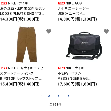
NIKE・ナイキ
NIKE ACG
海外企画・国内未発売モデル
ナイキ エーシージー
LOOSE PLEATS SHORTS
USED・ユーズド
ルーズプリーツショートパンツ
14,300円(税1,300円)
ZIP-UP KNIT
14,300円(税1,300円)
LOOSE FIT AT KNEE LENGTH
ジップアップニット
favorite
favorite
NIKE SB/ナイキエスビー
NIKE ナイキ
スケートボーディング
×PEPSI ペプシ
RIPSTOP リップストップ
MESSENGER BAG
DOUBLE KNEE WORK PANTS
15,400円(税1,400円)
メッセンジャーバッグ
17,600円(税1,600円)
ダブルニーワークパンツ
1
2
…
6
...
>
全168件