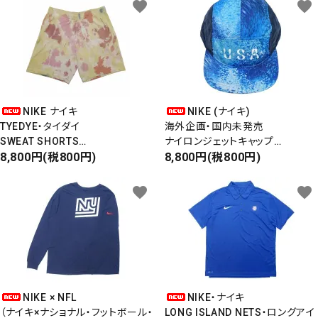
favorite
favorite
NIKE ナイキ
NIKE (ナイキ)
TYEDYE・タイダイ
海外企画・国内未発売
SWEAT SHORTS
ナイロンジェットキャップ
スウェットショーツ
8,800円(税800円)
5PANEL CAP
8,800円(税800円)
TEAM USA
ワッペン付き
favorite
favorite
NIKE × NFL
NIKE・ナイキ
（ナイキ×ナショナル・フットボール・
LONG ISLAND NETS・ロングアイ