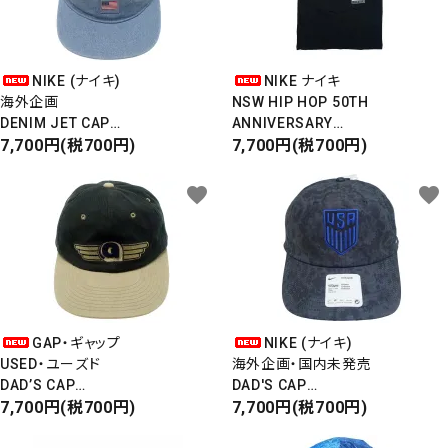
NIKE (ナイキ)
NIKE ナイキ
海外企画
NSW HIP HOP 50TH
DENIM JET CAP
ANNIVERSARY
デニムジェットキャップ
7,700円(税700円)
国内未発売モデル
7,700円(税700円)
5PANEL CAP
S/S PRINT T-SHIRT
Dri-FIT
半袖プリントTシャツ
favorite
favorite
GAP・ギャップ
NIKE (ナイキ)
USED・ユーズド
海外企画・国内未発売
DAD’S CAP
DAD'S CAP
ダッドキャップ
7,700円(税700円)
6PANEL CAP
7,700円(税700円)
TEAM USA