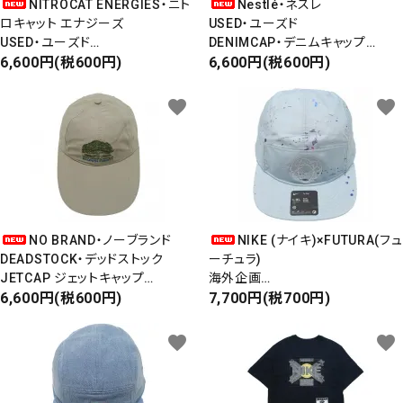
NITROCAT ENERGIES・ニト
Nestlé・ネスレ
ロキャット エナジーズ
USED・ユーズド
USED・ユーズド
DENIMCAP・デニムキャップ
DADCAP・ダッドキャップ
6,600円(税600円)
LEATHER ADJUSTER
6,600円(税600円)
favorite
favorite
NO BRAND・ノーブランド
NIKE (ナイキ)×FUTURA(フュ
DEADSTOCK・デッドストック
ーチュラ)
JETCAP ジェットキャップ
海外企画
LONGBILL ロングビル
6,600円(税600円)
NYLON JET CAP
7,700円(税700円)
ナイロンジェットキャップ
5PANEL CAP
favorite
favorite