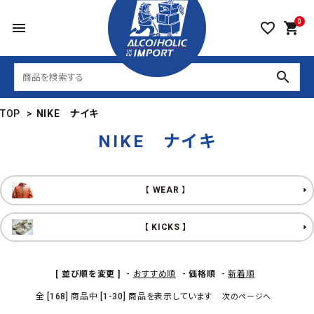
0
menu
favorite_border
shopping_cart
search
TOP
>
NIKE ナイキ
NIKE ナイキ
【 WEAR 】
【 KICKS 】
[ 並び順を変更 ]
-
おすすめ順
-
価格順
-
新着順
全 [168] 商品中 [1-30] 商品を表示しています
次のページへ