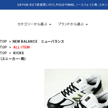
USやUK・EUで直接買い付け。POLOやNIKE、ノースフェイス等、スタ
カテゴリーから選ぶ
ブランドから選ぶ
TOP
>
NEW BALANCE ニューバランス
TOP
>
ALL ITEM
TOP
>
KICKS
TOPS 長袖
USED
TOPS 半袖
CASSETTE＆CD
（スニーカー・靴）
BAG&PACK
RUGBY
KICKS スニーカー・靴
DENIM&SUPPLY
バッグ・かばん
CARHARTT
Champion
SALE セール
NEW&VINTAGE POLO
KANGOL
LEVI'S
OLD SPICE
PATAGONIA
STUSSY
Timberland