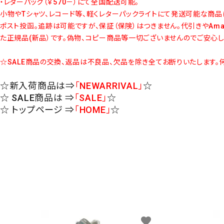
・レターパック（￥570－）にて全国配送可能。
小物やTシャツ、レコード等、軽くレターパックライトにて発送可能な商品
ポスト投函。追跡は可能ですが、保証（保険）はつきません。代引きやAm
た正規品(新品）です。偽物、コピー商品等一切ございませんのでご安心し
☆SALE商品の交換、返品は不良品、欠品を除き全てお断りいたします。
☆新入荷商品は⇒
「NEWARRIVAL」
☆
☆ SALE商品は ⇒
「SALE」
☆
☆ トップページ ⇒
「HOME」
☆
favorite