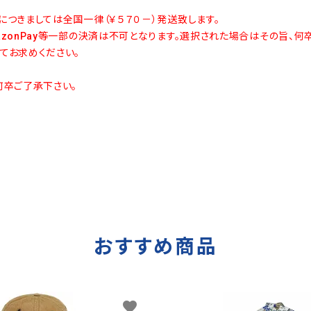
につきましては全国一律（￥５７０－）発送致します。
azonPay等一部の決済は不可となります。選択された場合はその旨、何
てお求めください。
何卒ご了承下さい。
おすすめ商品
favorite