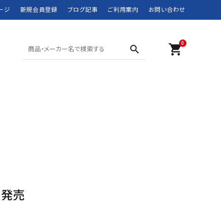
ージ
新規会員登録
ブログ記事
ご利用案内
お問い合わせ
0
shopping_cart
search
SHORTS ショーツ
POLO SPORT
SWIM WEAR 水着
RRL
MOUNTAIN WEAR
didas
DOWN JACKET
Barbour
マウンテンウェア
ダウンジャケット
JANSPORT
JUNK FOOD
NEW BALANCE
NIKE
ROTHCO
SPIEWAK
未発売