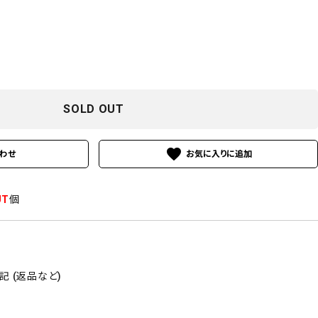
SOLD OUT
favorite
わせ
UT
個
 (返品など)