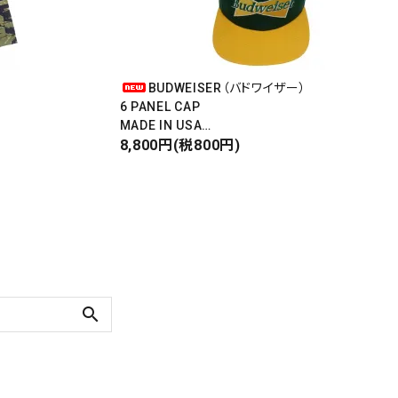
BUDWEISER（バドワイザー）
6 PANEL CAP
MADE IN USA
Front Design
8,800円(税800円)
DEADSTOCK
search