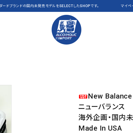
ンダードブランドの国内未発売モデルをSELECTしたSHOPです。
マイペ
PANTS パンツ
Polo Ralph Lauren
VEST ベスト
RLX
OTHER その他
THE NORTH FACE
CAP キャップ
Abercrombie & Fitch
a
Clarks
J CREW
New Balance
NEW&VINTAGE​ THE
ALL ITEMS 全商品
L.L.Bean USA
NAUTICA
NORTH FACE
ニューバランス
PENDLETON
Reyn Spooner
海外企画・国内
VANS
OTHER BRANDS
Made In USA