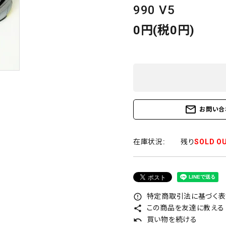
990 V5
0円(税0円)
mail_outline
お問い合
在庫状況:
残り
SOLD O
特定商取引法に基づく表記
error_outline
この商品を友達に教える
share
買い物を続ける
undo