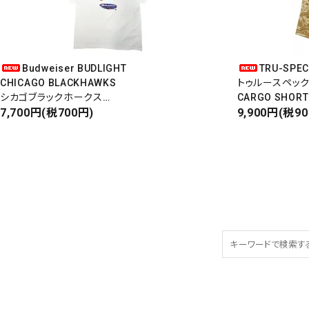
Budweiser BUDLIGHT
TRU-SPE
CHICAGO BLACKHAWKS
トゥルースペッ
シカゴブラックホークス
CARGO SHORT
半袖Tシャツ
7,700円(税700円)
カーゴショート
9,900円(税9
DEADSTOCK/Made in USA
RIPSTOP
タイガーカモ