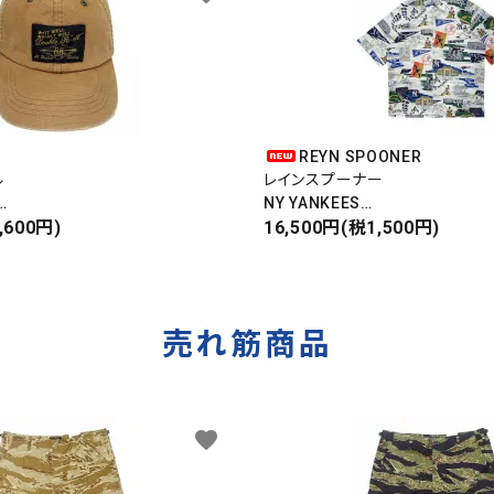
REYN SPOONER
ル
レインスプーナー
NY YANKEES
,600円)
ニューヨークヤンキース
16,500円(税1,500円)
S/S ALOHA SHIRT
売れ筋商品
favorite