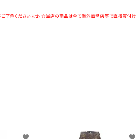
卒ご了承くださいませ。
☆当店の商品は全て海外直営店等で直接買付け
favorite
favorite