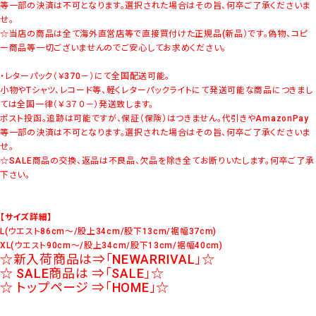
等一部の決済は不可となります。選択された場合はその旨、何卒ご了承くださいま
せ。
☆当店の商品は全て海外直営店等で直接買付けた正規品(新品）です。偽物、コピ
ー商品等一切ございませんのでご安心してお求めください。
・レターパック（￥370－）にて全国配送可能。
小物やTシャツ、レコード等、軽くレターパックライトにて発送可能な商品につきまし
ては全国一律（￥３７０－）発送致します。
ポスト投函。追跡は可能ですが、保証（保険）はつきません。代引きやAmazonPay
等一部の決済は不可となります。選択された場合はその旨、何卒ご了承くださいま
せ。
☆SALE商品の交換、返品は不良品、欠品を除き全てお断りいたします。何卒ご了承
下さい。
【サイズ詳細】
L(ウエスト86cm～/股上34cm/股下13cm/裾幅37cm)
XL(ウエスト90cm～/股上34cm/股下13cm/裾幅40cm)
☆新入荷商品は⇒
「NEWARRIVAL」
☆
☆ SALE商品は ⇒
「SALE」
☆
☆ トップページ ⇒
「HOME」
☆