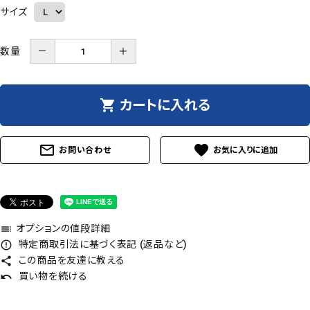
サイズ
数量
－
＋
shopping_cart
カートに入れる
mail_outline
favorite
お問い合わせ
オプションの値段詳細
toc
特定商取引法に基づく表記 (返品など)
error_outline
この商品を友達に教える
share
買い物を続ける
undo