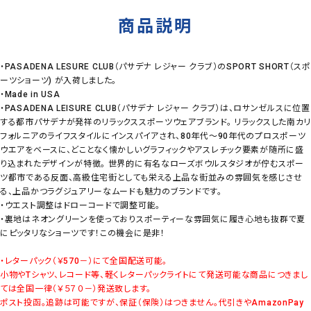
商品説明
・PASADENA LESURE CLUB（パサデナ レジャー クラブ）のSPORT SHORT（スポ
ーツショーツ) が入荷しました。
・Made in USA
・PASADENA LEISURE CLUB（パサデナ レジャー クラブ）は、ロサンゼルスに位置
する都市パサデナが発祥のリラックススポーツウェアブランド。 リラックスした南カリ
フォルニアのライフスタイルにインスパイアされ、80年代～90年代のプロスポーツ
ウエアをベースに、どことなく懐かしいグラフィックやアスレチック要素が随所に盛
り込まれたデザインが特徴。 世界的に有名なローズボウルスタジオが佇むスポー
ツ都市である反面、高級住宅街としても栄える上品な街並みの雰囲気を感じさせ
る、上品かつラグジュアリーなムードも魅力のブランドです。
・ウエスト調整はドローコードで調整可能。
・裏地はネオングリーンを使っておりスポーティーな雰囲気に履き心地も抜群で夏
にピッタリなショーツです！この機会に是非！
・レターパック（￥570－）にて全国配送可能。
小物やTシャツ、レコード等、軽くレターパックライトにて発送可能な商品につきまし
ては全国一律（￥５７０－）発送致します。
ポスト投函。追跡は可能ですが、保証（保険）はつきません。代引きやAmazonPay