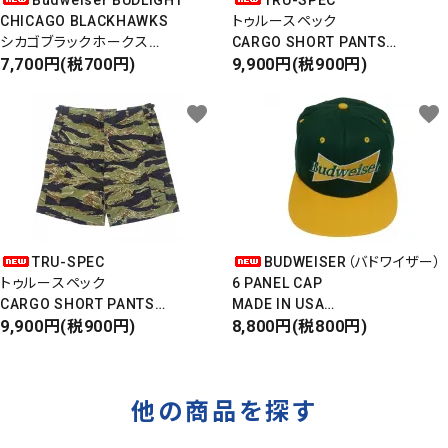
Budweiser BUDLIGHT
TRU-SPEC
CHICAGO BLACKHAWKS
トゥルースペック
シカゴブラックホークス
CARGO SHORT PANTS
半袖Tシャツ
7,700円(税700円)
カーゴショートパンツ
9,900円(税900円)
DEADSTOCK/Made in USA
RIPSTOP
タイガーカモ
favorite
favorite
TRU-SPEC
BUDWEISER（バドワイザー）
トゥルースペック
6 PANEL CAP
CARGO SHORT PANTS
MADE IN USA
カーゴショートパンツ
9,900円(税900円)
Front Design
8,800円(税800円)
RIPSTOP
DEADSTOCK
タイガーカモ
他の商品を探す