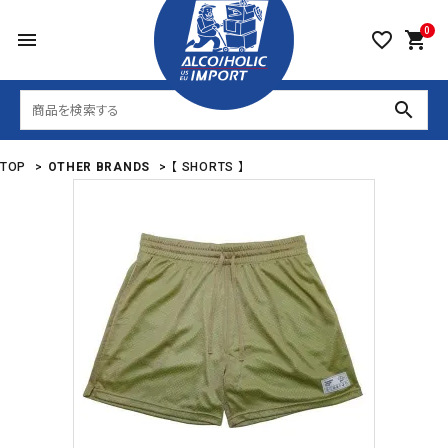
0
menu
favorite_border
shopping_cart
search
TOP
>
OTHER BRANDS
>
【 SHORTS 】