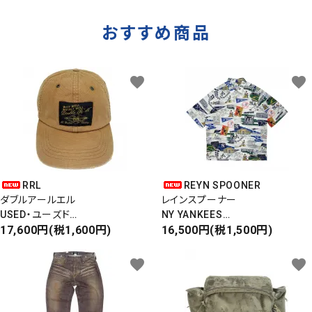
おすすめ商品
favorite
favorite
RRL
REYN SPOONER
ダブルアールエル
レインスプーナー
USED・ユーズド
NY YANKEES
6PANEL CAP
17,600円(税1,600円)
ニューヨークヤンキース
16,500円(税1,500円)
6パネルキャップ
S/S ALOHA SHIRT
favorite
favorite